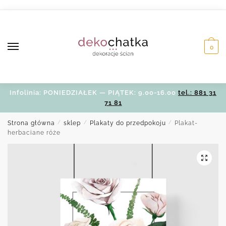
Skip
Skip
to
to
navigation
content
0
Infolinia: PONIEDZIAŁEK — PIĄTEK: 9.00-16.00
tel.: 881 31
71 81
Strona główna
/
sklep
/
Plakaty do przedpokoju
/
Plakat-
herbaciane róże