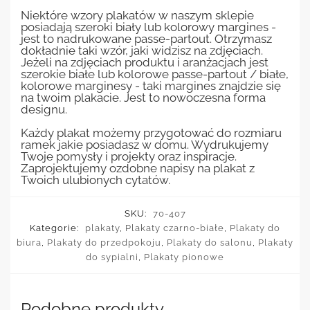
Niektóre wzory plakatów w naszym sklepie
posiadają szeroki biały lub kolorowy margines -
jest to nadrukowane passe-partout. Otrzymasz
dokładnie taki wzór, jaki widzisz na zdjęciach.
Jeżeli na zdjęciach produktu i aranżacjach jest
szerokie białe lub kolorowe passe-partout / białe,
kolorowe marginesy - taki margines znajdzie się
na twoim plakacie. Jest to nowoczesna forma
designu.
Każdy plakat możemy przygotować do rozmiaru
ramek jakie posiadasz w domu. Wydrukujemy
Twoje pomysły i projekty oraz inspiracje.
Zaprojektujemy ozdobne napisy na plakat z
Twoich ulubionych cytatów.
SKU:
70-407
Kategorie:
plakaty
,
Plakaty czarno-białe
,
Plakaty do
biura
,
Plakaty do przedpokoju
,
Plakaty do salonu
,
Plakaty
do sypialni
,
Plakaty pionowe
Podobne produkty