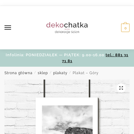
Skip
Skip
to
to
navigation
content
0
Infolinia: PONIEDZIAŁEK — PIĄTEK: 9.00-16.00
tel.: 881 31
71 81
Strona główna
/
sklep
/
plakaty
/
Plakat – Góry