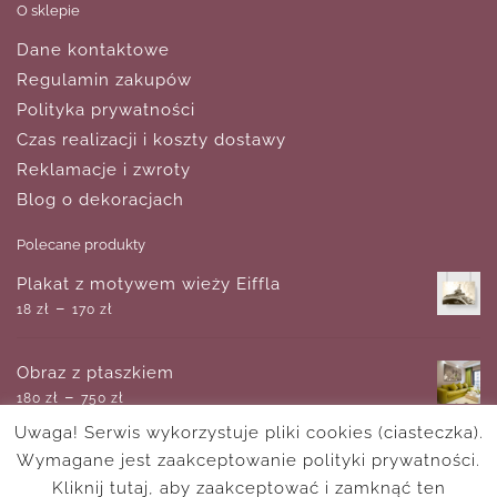
O sklepie
Dane kontaktowe
Regulamin zakupów
Polityka prywatności
Czas realizacji i koszty dostawy
Reklamacje i zwroty
Blog o dekoracjach
Polecane produkty
Plakat z motywem wieży Eiffla
–
18
zł
170
zł
Obraz z ptaszkiem
–
180
zł
750
zł
Uwaga! Serwis wykorzystuje pliki cookies (ciasteczka).
Wymagane jest zaakceptowanie polityki prywatności.
Motyw głowy jelenia na plakacie
–
Kliknij tutaj, aby zaakceptować i zamknąć ten
18
zł
170
zł