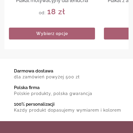
Plakat motywacyjny dla leniucha
Plakat z a
18
zł
od:
Wybierz opcje
Darmowa dostawa
dla zamówień powyżej 500 zł
Polska firma
Polskie produkty, polska gwarancja
100% personalizacji
Każdy produkt dopasujemy wymiarem i kolorem