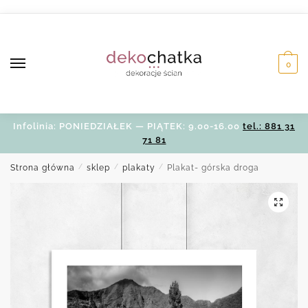
Skip
Skip
to
to
navigation
content
0
Infolinia: PONIEDZIAŁEK — PIĄTEK: 9.00-16.00
tel.: 881 31
71 81
Strona główna
/
sklep
/
plakaty
/
Plakat- górska droga