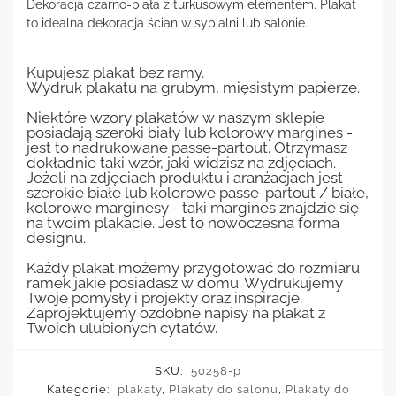
Dekoracja czarno-biała z turkusowym elementem. Plakat
to idealna dekoracja ścian w sypialni lub salonie.
Kupujesz plakat bez ramy.
Wydruk plakatu na grubym, mięsistym papierze.
Niektóre wzory plakatów w naszym sklepie
posiadają szeroki biały lub kolorowy margines -
jest to nadrukowane passe-partout. Otrzymasz
dokładnie taki wzór, jaki widzisz na zdjęciach.
Jeżeli na zdjęciach produktu i aranżacjach jest
szerokie białe lub kolorowe passe-partout / białe,
kolorowe marginesy - taki margines znajdzie się
na twoim plakacie. Jest to nowoczesna forma
designu.
Każdy plakat możemy przygotować do rozmiaru
ramek jakie posiadasz w domu. Wydrukujemy
Twoje pomysły i projekty oraz inspiracje.
Zaprojektujemy ozdobne napisy na plakat z
Twoich ulubionych cytatów.
SKU:
50258-p
Kategorie:
plakaty
,
Plakaty do salonu
,
Plakaty do