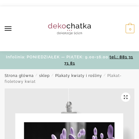
Skip
Skip
to
to
navigation
content
0
Infolinia: PONIEDZIAŁEK — PIĄTEK: 9.00-16.00
tel.: 881 31
71 81
Strona główna
/
sklep
/
Plakaty kwiaty i rośliny
/
Plakat-
fioletowy kwiat