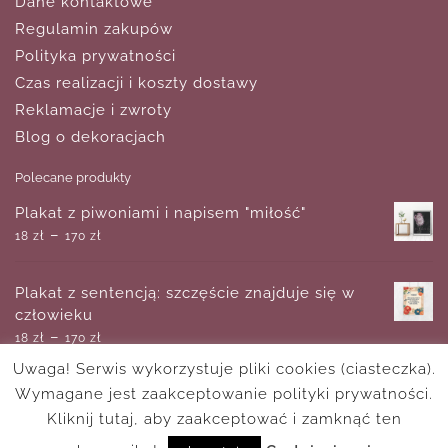
Dane kontaktowe
Regulamin zakupów
Polityka prywatności
Czas realizacji i koszty dostawy
Reklamacje i zwroty
Blog o dekoracjach
Polecane produkty
Plakat z piwoniami i napisem "miłość"
–
18
zł
170
zł
Plakat z sentencją: szczęście znajduje się w
człowieku
–
18
zł
170
zł
Uwaga! Serwis wykorzystuje pliki cookies (ciasteczka).
Wymagane jest zaakceptowanie polityki prywatności.
Plakat z gałęziami drzewa
–
Kliknij tutaj, aby zaakceptować i zamknąć ten
18
zł
170
zł