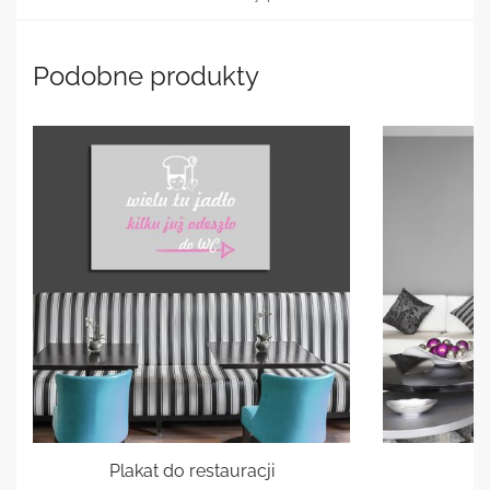
Podobne produkty
Plakat do restauracji
Pl