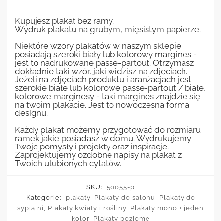
Kupujesz plakat bez ramy.
Wydruk plakatu na grubym, mięsistym papierze.
Niektóre wzory plakatów w naszym sklepie
posiadają szeroki biały lub kolorowy margines -
jest to nadrukowane passe-partout. Otrzymasz
dokładnie taki wzór, jaki widzisz na zdjęciach.
Jeżeli na zdjęciach produktu i aranżacjach jest
szerokie białe lub kolorowe passe-partout / białe,
kolorowe marginesy - taki margines znajdzie się
na twoim plakacie. Jest to nowoczesna forma
designu.
Każdy plakat możemy przygotować do rozmiaru
ramek jakie posiadasz w domu. Wydrukujemy
Twoje pomysły i projekty oraz inspiracje.
Zaprojektujemy ozdobne napisy na plakat z
Twoich ulubionych cytatów.
SKU:
50055-p
Kategorie:
plakaty
,
Plakaty do salonu
,
Plakaty do
sypialni
,
Plakaty kwiaty i rośliny
,
Plakaty mono + jeden
kolor
,
Plakaty poziome