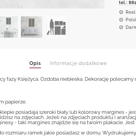
tel.: 88
Real
Pols
Darm
Opis
Informacje dodatkowe
cy fazy Księżyca. Ozdoba niebieska. Dekorację polecamy d
m papierze.
lepie posiadają szeroki biały lub kolorowy margines - je
idzisz na zdjęciach. Jeżeli na zdjęciach produktu i aranżac
inesy - taki margines znajdzie się na twoim plakacie. Je
 rozmiaru ramek jakie posiadasz w domu. Wydrukujemy T