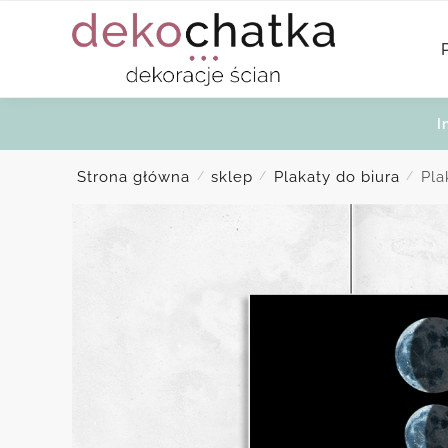
Skip
Skip
to
to
navigation
content
I
Strona główna
sklep
Plakaty do biura
Pla
/
/
/