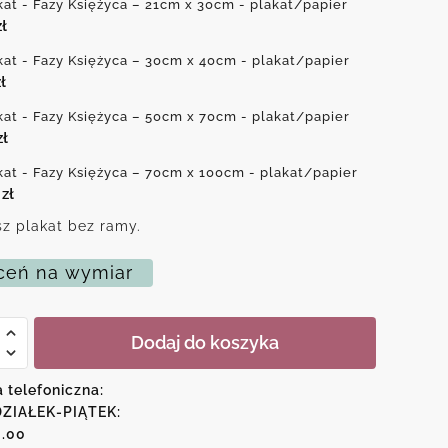
kat - Fazy Księżyca – 21cm x 30cm - plakat/papier
zł
kat - Fazy Księżyca – 30cm x 40cm - plakat/papier
ł
kat - Fazy Księżyca – 50cm x 70cm - plakat/papier
zł
kat - Fazy Księżyca – 70cm x 100cm - plakat/papier
0
zł
z plakat bez ramy.
eń na wymiar
Dodaj do koszyka
a telefoniczna:
ca
ZIAŁEK-PIĄTEK:
6.00