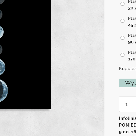
Pla
30
Pla
45
z
Pla
90
Pla
17
Kupujes
Wyc
ilość
Plakat
-
Fazy
Infolini
Księży
PONIED
9.00-1