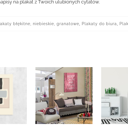
apisy na plakat z Twoich ulubionych cytatów.
akaty błękitne, niebieskie, granatowe
,
Plakaty do biura
,
Pla