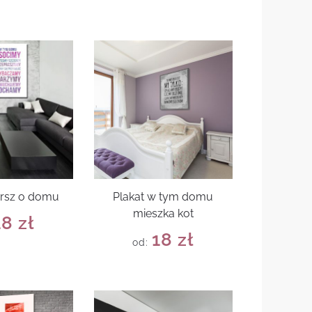
ersz o domu
Plakat w tym domu
mieszka kot
18
zł
18
zł
od: