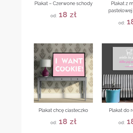
Plakat – Czerwone schody
Plakat z
pastelowej 
18
zł
od:
1
od:
Plakat chcę ciasteczko
Plakat do r
18
zł
1
od:
od: