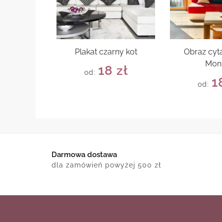
Plakat czarny kot
Obraz cyta
Mon
18
zł
od:
1
od:
Darmowa dostawa
dla zamówień powyżej 500 zł