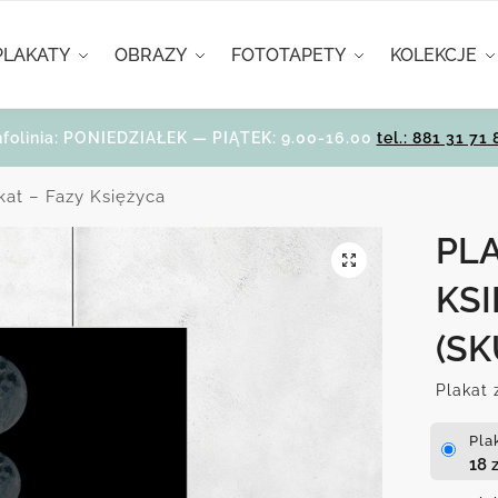
PLAKATY
OBRAZY
FOTOTAPETY
KOLEKCJE
nfolinia: PONIEDZIAŁEK — PIĄTEK: 9.00-16.00
tel.: 881 31 71 
kat – Fazy Księżyca
PLA
KS
(SK
Plakat 
Pla
18
z