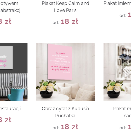
 motywem
Plakat Keep Calm and
Plakat imien
abstrakcji
Love Paris
od:
8
zł
18
zł
od:
estauracji
Obraz cytat z Kubusia
Plakat m
Puchatka
nad
8
zł
18
zł
od:
od: