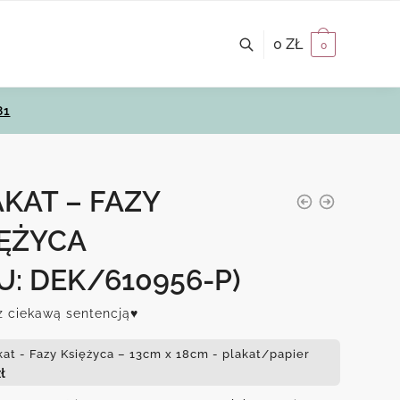
0
ZŁ
0
81
KAT – FAZY
IĘŻYCA
U: DEK/610956-P)
z ciekawą sentencją♥
kat - Fazy Księżyca – 13cm x 18cm - plakat/papier
ł