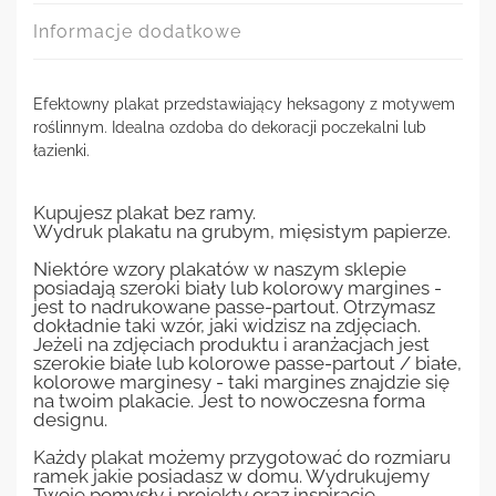
Informacje dodatkowe
Efektowny plakat przedstawiający heksagony z motywem
roślinnym. Idealna ozdoba do dekoracji poczekalni lub
łazienki.
Kupujesz plakat bez ramy.
Wydruk plakatu na grubym, mięsistym papierze.
Niektóre wzory plakatów w naszym sklepie
posiadają szeroki biały lub kolorowy margines -
jest to nadrukowane passe-partout. Otrzymasz
dokładnie taki wzór, jaki widzisz na zdjęciach.
Jeżeli na zdjęciach produktu i aranżacjach jest
szerokie białe lub kolorowe passe-partout / białe,
kolorowe marginesy - taki margines znajdzie się
na twoim plakacie. Jest to nowoczesna forma
designu.
Każdy plakat możemy przygotować do rozmiaru
ramek jakie posiadasz w domu. Wydrukujemy
Twoje pomysły i projekty oraz inspiracje.