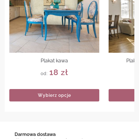
Plakat kawa
Plaka
18
zł
od:
Wybierz opcje
Darmowa dostawa