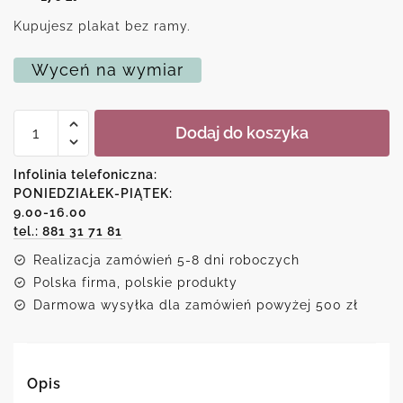
Kupujesz plakat bez ramy.
Wyceń na wymiar
ilość
Dodaj do koszyka
Plakat
do
oprawienia
Infolinia telefoniczna:
z
PONIEDZIAŁEK-PIĄTEK:
heksagonami
9.00-16.00
tel.: 881 31 71 81
Realizacja zamówień 5-8 dni roboczych
Polska firma, polskie produkty
Darmowa wysyłka dla zamówień powyżej 500 zł
Opis