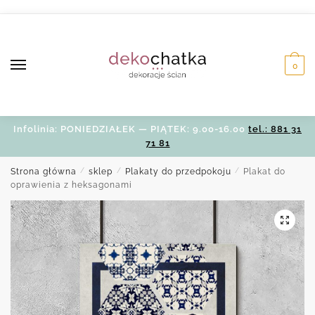
Skip
Skip
to
to
navigation
content
0
Infolinia: PONIEDZIAŁEK — PIĄTEK: 9.00-16.00
tel.: 881 31
71 81
Strona główna
/
sklep
/
Plakaty do przedpokoju
/
Plakat do
oprawienia z heksagonami