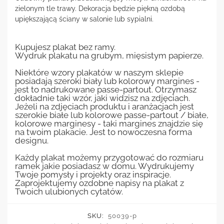
zielonym tle trawy. Dekoracja będzie piękną ozdobą
upiększającą ściany w salonie lub sypialni.
Kupujesz plakat bez ramy.
Wydruk plakatu na grubym, mięsistym papierze.
Niektóre wzory plakatów w naszym sklepie
posiadają szeroki biały lub kolorowy margines -
jest to nadrukowane passe-partout. Otrzymasz
dokładnie taki wzór, jaki widzisz na zdjęciach.
Jeżeli na zdjęciach produktu i aranżacjach jest
szerokie białe lub kolorowe passe-partout / białe,
kolorowe marginesy - taki margines znajdzie się
na twoim plakacie. Jest to nowoczesna forma
designu.
Każdy plakat możemy przygotować do rozmiaru
ramek jakie posiadasz w domu. Wydrukujemy
Twoje pomysły i projekty oraz inspiracje.
Zaprojektujemy ozdobne napisy na plakat z
Twoich ulubionych cytatów.
SKU:
50039-p