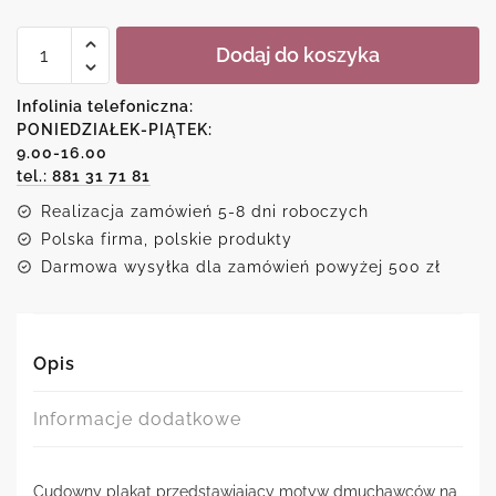
ilość
Dodaj do koszyka
Plakat-
dmuchawce
na
Infolinia telefoniczna:
łące
PONIEDZIAŁEK-PIĄTEK:
9.00-16.00
tel.: 881 31 71 81
Realizacja zamówień 5-8 dni roboczych
Polska firma, polskie produkty
Darmowa wysyłka dla zamówień powyżej 500 zł
Opis
Informacje dodatkowe
Cudowny plakat przedstawiający motyw dmuchawców na