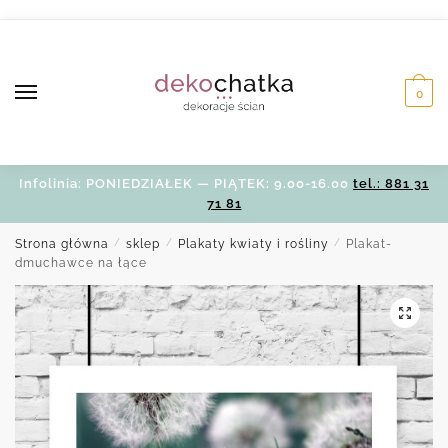
Skip
Skip
to
to
navigation
content
0
Infolinia: PONIEDZIAŁEK — PIĄTEK: 9.00-16.00
tel.: 881 31
71 81
Strona główna
/
sklep
/
Plakaty kwiaty i rośliny
/
Plakat-
dmuchawce na łące