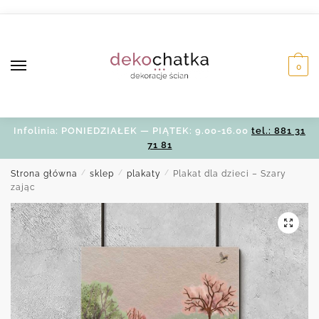
Skip
Skip
to
to
navigation
content
0
Infolinia: PONIEDZIAŁEK — PIĄTEK: 9.00-16.00
tel.: 881 31
71 81
Strona główna
/
sklep
/
plakaty
/
Plakat dla dzieci – Szary
zając