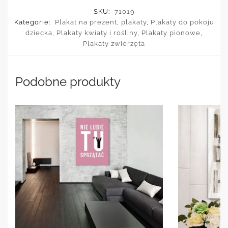
SKU:
71019
Kategorie:
Plakat na prezent
,
plakaty
,
Plakaty do pokoju
dziecka
,
Plakaty kwiaty i rośliny
,
Plakaty pionowe
,
Plakaty zwierzęta
Podobne produkty