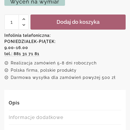
Wyceń na wymiar
ilość
Dodaj do koszyka
Plakat
dla
dzieci
Infolinia telefoniczna:
-
PONIEDZIAŁEK-PIĄTEK:
Szary
9.00-16.00
zając
tel.: 881 31 71 81
Realizacja zamówień 5-8 dni roboczych
Polska firma, polskie produkty
Darmowa wysyłka dla zamówień powyżej 500 zł
Opis
Informacje dodatkowe