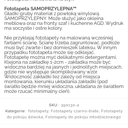
Fototapeta SAMOPRZYLEPNA™
Gładki gruby materiał z powłoką winylową.
SAMOPRZYLEPNY. Może służyć jako okleina
meblowa oraz na fronty szaf i kuchenne AGD. Wydruk
ma soczyste i ostre kolory.
Nie przyklejaj fototapety na malowaną wcześniej
farbami ścianę. Ścianę trzeba zagruntować, podłoże
musi być zwarte i bez domieszek lateksu. W innym
przypadku fototapeta może się odklejać.
Fototapetę można myć delikatnymi detergentami.
Klejona na zakładkę 1-2cm - zakładka może być
widoczna bardziej na jasnych i jednolitych miejscach,
gdzie nie występuje skomplikowany wzór.
Widoczność zakładki tez zależy od miejsca
montowania, kierunku układania zakładki (pod
światło będzie mniej widoczna, układana ze światłem
może rzucać minimalny cień).
SKU:
390130-a
Kategorie:
fototapety
,
Fototapety czarno-białe
,
Fototapety
do pokoju dziecka
,
Fototapety do pokoju młodzieżowego