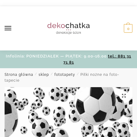
Skip
Skip
to
to
navigation
content
0
Infolinia: PONIEDZIAŁEK — PIĄTEK: 9.00-16.00
tel.: 881 31
71 81
Strona główna
/
sklep
/
fototapety
/
Piłki nożne na foto-
tapecie