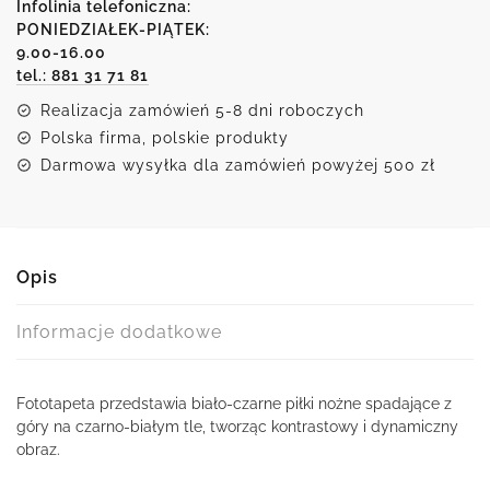
na
Infolinia telefoniczna:
foto-
PONIEDZIAŁEK-PIĄTEK:
9.00-16.00
tapecie
tel.: 881 31 71 81
Realizacja zamówień 5-8 dni roboczych
Polska firma, polskie produkty
Darmowa wysyłka dla zamówień powyżej 500 zł
Opis
Informacje dodatkowe
Fototapeta przedstawia biało-czarne piłki nożne spadające z
góry na czarno-białym tle, tworząc kontrastowy i dynamiczny
obraz.