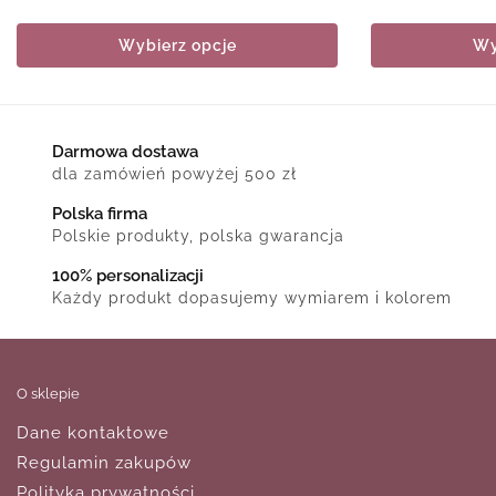
Wybierz opcje
Wy
Darmowa dostawa
dla zamówień powyżej 500 zł
Polska firma
Polskie produkty, polska gwarancja
100% personalizacji
Każdy produkt dopasujemy wymiarem i kolorem
O sklepie
Dane kontaktowe
Regulamin zakupów
Polityka prywatności