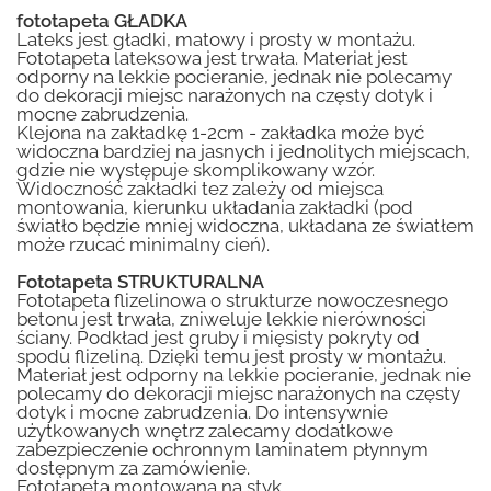
fototapeta GŁADKA
Lateks jest gładki, matowy i prosty w montażu.
Fototapeta lateksowa jest trwała. Materiał jest
odporny na lekkie pocieranie, jednak nie polecamy
do dekoracji miejsc narażonych na częsty dotyk i
mocne zabrudzenia.
Klejona na zakładkę 1-2cm - zakładka może być
widoczna bardziej na jasnych i jednolitych miejscach,
gdzie nie występuje skomplikowany wzór.
Widoczność zakładki tez zależy od miejsca
montowania, kierunku układania zakładki (pod
światło będzie mniej widoczna, układana ze światłem
może rzucać minimalny cień).
Fototapeta STRUKTURALNA
Fototapeta flizelinowa o strukturze nowoczesnego
betonu jest trwała, zniweluje lekkie nierówności
ściany. Podkład jest gruby i mięsisty pokryty od
spodu flizeliną. Dzięki temu jest prosty w montażu.
Materiał jest odporny na lekkie pocieranie, jednak nie
polecamy do dekoracji miejsc narażonych na częsty
dotyk i mocne zabrudzenia. Do intensywnie
użytkowanych wnętrz zalecamy dodatkowe
zabezpieczenie ochronnym laminatem płynnym
dostępnym za zamówienie.
Fototapeta montowana na styk.