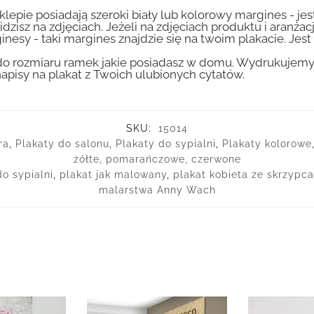
lepie posiadają szeroki biały lub kolorowy margines - je
idzisz na zdjęciach. Jeżeli na zdjęciach produktu i aranżac
inesy - taki margines znajdzie się na twoim plakacie. Je
 rozmiaru ramek jakie posiadasz w domu. Wydrukujemy T
apisy na plakat z Twoich ulubionych cytatów.
SKU:
15014
ra
,
Plakaty do salonu
,
Plakaty do sypialni
,
Plakaty kolorowe
żółte, pomarańczowe, czerwone
o sypialni
,
plakat jak malowany
,
plakat kobieta ze skrzypc
malarstwa Anny Wach