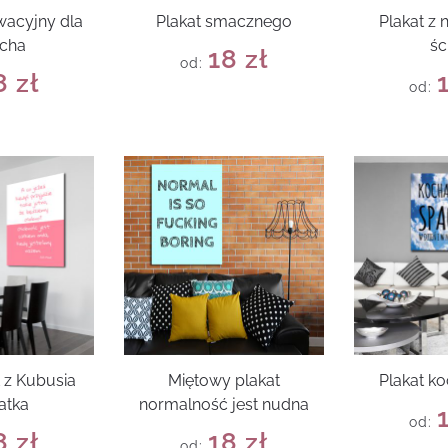
wacyjny dla
Plakat smacznego
Plakat z 
ucha
śc
18
zł
od:
8
zł
od:
t z Kubusia
Miętowy plakat
Plakat k
atka
normalność jest nudna
od:
8
zł
18
zł
od: