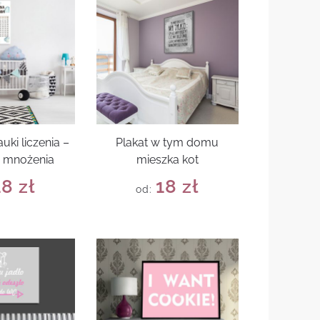
uki liczenia –
Plakat w tym domu
a mnożenia
mieszka kot
18
zł
18
zł
od: