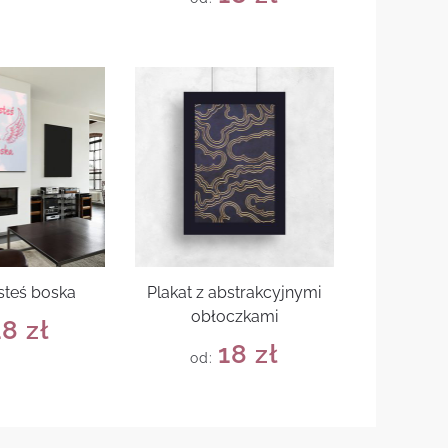
esteś boska
Plakat z abstrakcyjnymi
obłoczkami
18
zł
18
zł
od: