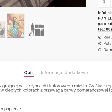
Plakat
jak
malowa
Infolini
kobieta
PONIED
ze
skrzyp
9.00-1
tel.: 88
Real
Pols
Darm
Opis
Informacje dodatkowe
grającej na skrzypcach i kolorowego miasta. Grafika z r
 w ciepłych kolorach z przewagą barwy pomarańczowej i ż
m papierze.