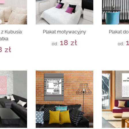
 z Kubusia
Plakat motywacyjny
Plakat do
atka
18
zł
od:
od:
8
zł