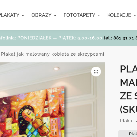
PLAKATY
OBRAZY
FOTOTAPETY
KOLEKCJE
nfolinia: PONIEDZIAŁEK — PIĄTEK: 9.00-16.00
tel.: 881 31 71 
Plakat jak malowany kobieta ze skrzypcami
PLA
MA
ZE
(SK
Plakat 
Pla