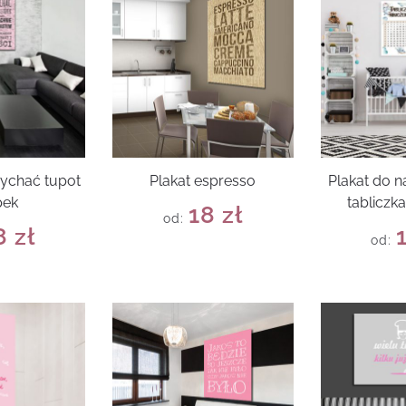
łychać tupot
Plakat espresso
Plakat do na
pek
tabliczk
18
zł
od:
8
zł
od: