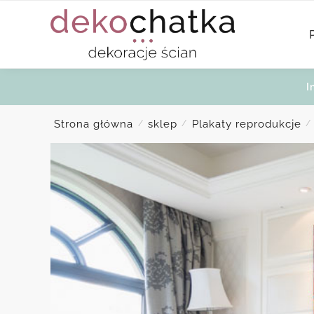
Skip
Skip
to
to
navigation
content
I
Strona główna
sklep
Plakaty reprodukcje
/
/
/