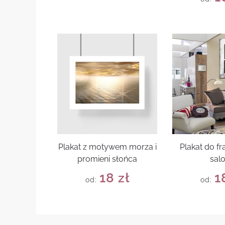
Plakat z motywem morza i
Plakat do f
promieni słońca
sal
18
zł
1
od:
od: