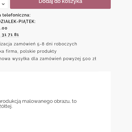
Dodaj do koszyka
ny
a telefoniczna:
ZIAŁEK-PIĄTEK:
cami
6.00
1 31 71 81
izacja zamówień 5-8 dni roboczych
ka firma, polskie produkty
owa wysyłka dla zamówień powyżej 500 zł
eprodukcją malowanego obrazu, to
ółtej.