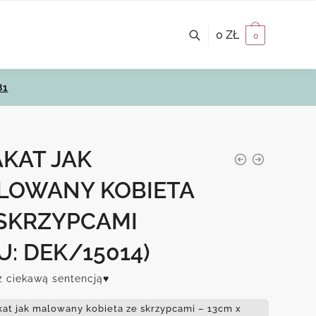
0
ZŁ
0
81
KAT JAK
LOWANY KOBIETA
 SKRZYPCAMI
U: DEK/15014)
z ciekawą sentencją♥
kat jak malowany kobieta ze skrzypcami – 13cm x