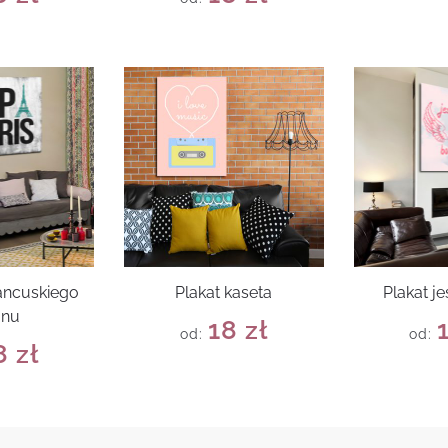
rancuskiego
Plakat kaseta
Plakat j
onu
18
zł
od:
od:
8
zł