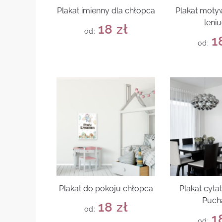
Plakat imienny dla chłopca
Plakat moty
leni
18
zł
od:
1
od:
Plakat do pokoju chłopca
Plakat cyta
Puch
18
zł
od:
1
od: