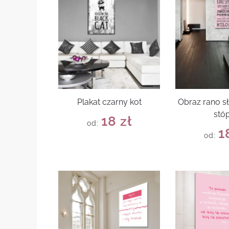
Plakat czarny kot
Obraz rano s
stó
18
zł
od:
1
od: