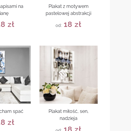
napisami na
Plakat z motywem
ianę
pastelowej abstrakcji
18
zł
18
zł
od:
ocham spać
Plakat miłość, sen,
nadzieja
18
zł
18
zł
od: