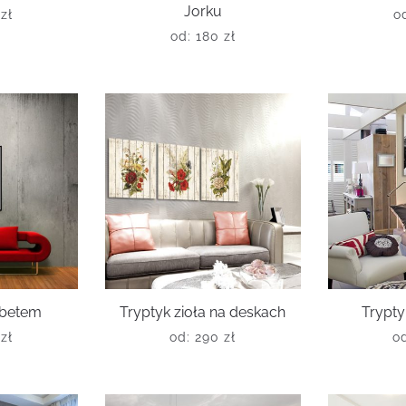
Jorku
0
zł
o
od:
180
zł
abetem
Tryptyk zioła na deskach
Trypty
0
zł
od:
290
zł
o