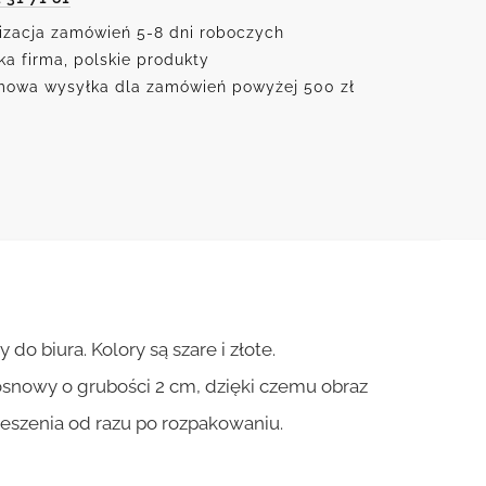
szkiem
izacja zamówień 5-8 dni roboczych
ów
ka firma, polskie produkty
owa wysyłka dla zamówień powyżej 500 zł
o biura. Kolory są szare i złote.
osnowy o grubości 2 cm, dzięki czemu obraz
ieszenia od razu po rozpakowaniu.