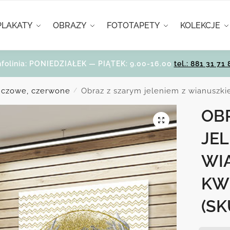
PLAKATY
OBRAZY
FOTOTAPETY
KOLEKCJE
nfolinia: PONIEDZIAŁEK — PIĄTEK: 9.00-16.00
tel.: 881 31 71 
ńczowe, czerwone
Obraz z szarym jeleniem z wianuszk
/
OB
JEL
WI
KW
(SK