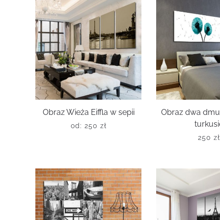
Obraz Wieża Eiffla w sepii
Obraz dwa dm
turkus
od:
250
zł
250
z