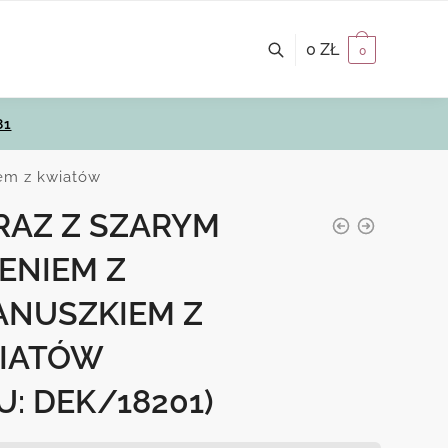
0
ZŁ
0
81
iem z kwiatów
RAZ Z SZARYM
ENIEM Z
ANUSZKIEM Z
IATÓW
U: DEK/18201)