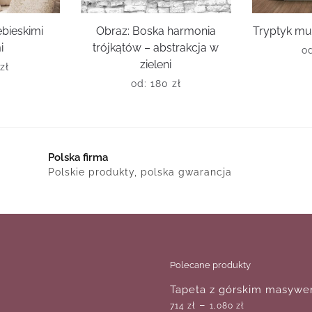
ebieskimi
Obraz: Boska harmonia
Tryptyk mu
i
trójkątów – abstrakcja w
o
zieleni
0
zł
od:
180
zł
Polska firma
Polskie produkty, polska gwarancja
Polecane produkty
Tapeta z górskim masyw
–
714
zł
1,080
zł