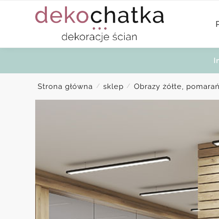
Skip
Skip
to
to
navigation
content
I
Strona główna
sklep
Obrazy żółte, pomara
/
/