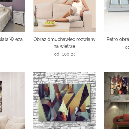
biała Wieża
Obraz dmuchawiec rozwiany
Retro obra
na wietrze
o
ł
od:
180
zł