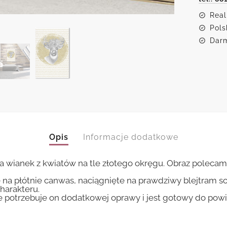
wianu
z
Real
kwiat
Pols
Darm
Opis
Informacje dodatkowe
wianek z kwiatów na tle złotego okręgu. Obraz polecamy d
 na płótnie canwas, naciągnięte na prawdziwy blejtram s
harakteru.
ie potrzebuje on dodatkowej oprawy i jest gotowy do pow