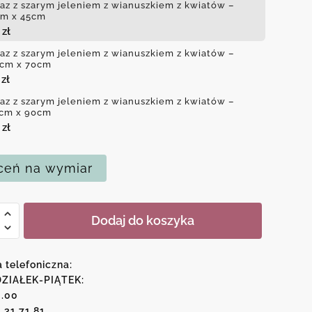
az z szarym jeleniem z wianuszkiem z kwiatów –
m x 45cm
0
zł
az z szarym jeleniem z wianuszkiem z kwiatów –
cm x 70cm
0
zł
az z szarym jeleniem z wianuszkiem z kwiatów –
cm x 90cm
0
zł
eń na wymiar
Dodaj do koszyka
m
a telefoniczna:
em
ZIAŁEK-PIĄTEK:
6.00
1 31 71 81