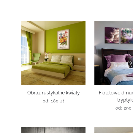
Obraz rustykalne kwiaty
Fioletowe dm
trypty
od:
180
zł
od:
29