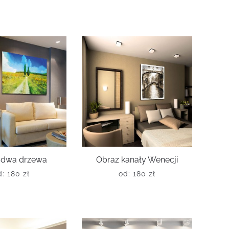
 dwa drzewa
Obraz kanały Wenecji
d:
180
zł
od:
180
zł