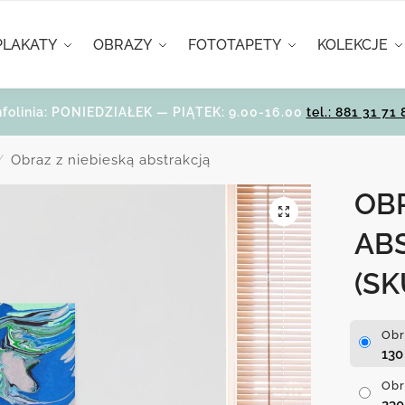
PLAKATY
OBRAZY
FOTOTAPETY
KOLEKCJE
nfolinia: PONIEDZIAŁEK — PIĄTEK: 9.00-16.00
tel.: 881 31 71 
Obraz z niebieską abstrakcją
/
OBR
AB
(SK
Obr
13
Obr
23