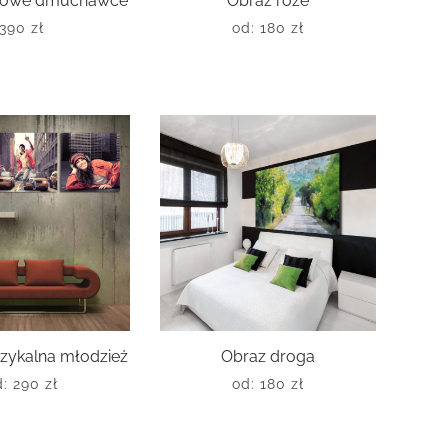
óżowe dmuchawce
Obraz róże
390
zł
od:
180
zł
zykalna młodzież
Obraz droga
d:
290
zł
od:
180
zł