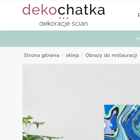
Skip
Skip
to
to
navigation
content
I
Strona główna
sklep
Obrazy do restauracji
/
/