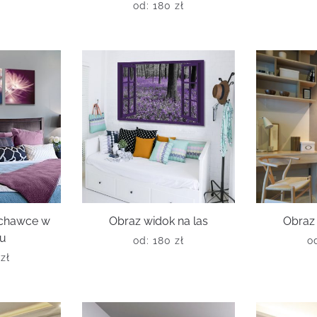
od:
180
zł
uchawce w
Obraz widok na las
Obraz
ku
od:
180
zł
o
0
zł