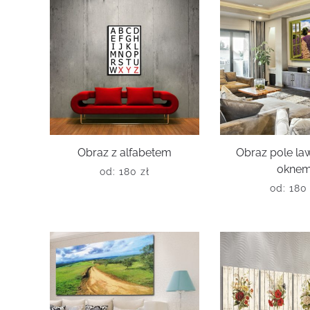
Obraz z alfabetem
Obraz pole la
okne
od:
180
zł
od:
18