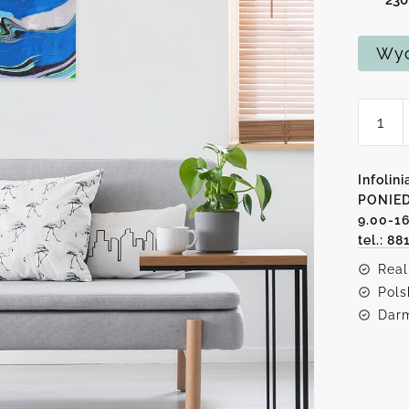
Wyc
ilość
Obraz
z
niebie
Infolini
abstra
PONIED
9.00-1
tel.: 88
Real
Pols
Darm