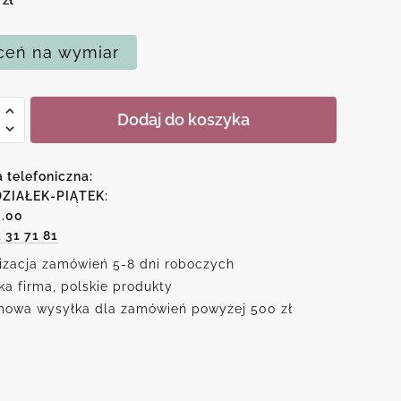
eń na wymiar
Dodaj do koszyka
ską
a telefoniczna:
kcją
ZIAŁEK-PIĄTEK:
6.00
1 31 71 81
izacja zamówień 5-8 dni roboczych
ka firma, polskie produkty
owa wysyłka dla zamówień powyżej 500 zł