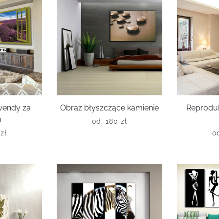
wendy za
Obraz błyszczące kamienie
Reprodu
m
od:
180
zł
0
zł
o