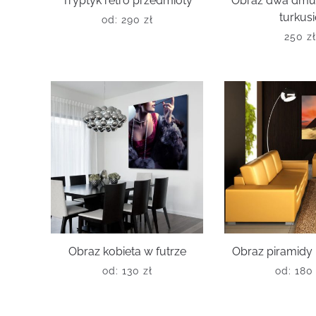
Tryptyk retro przedmioty
Obraz dwa dm
turkus
od:
290
zł
250
z
Obraz kobieta w futrze
Obraz piramidy 
od:
130
zł
od:
18