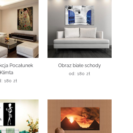
kcja Pocałunek
Obraz białe schody
Klimta
od:
180
zł
d:
180
zł