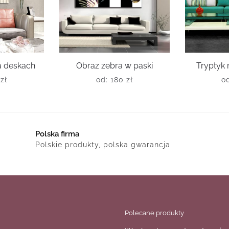
na deskach
Obraz zebra w paski
Tryptyk
0
zł
od:
180
zł
o
Polska firma
Polskie produkty, polska gwarancja
Polecane produkty