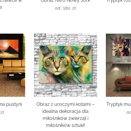
uchawce w
Obraz retro Nowy Jork
Tryptyk r
ie
od:
180
zł
ł
na pustyni
Obraz z uroczymi kotami –
Tryptyk mu
idealna dekoracja dla
0
zł
o
miłośników zwierząt i
miłośników sztuki!