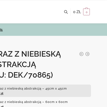
0
ZŁ
0
81
AZ Z NIEBIESKĄ
STRAKCJĄ
U: DEK/70865)
az z niebieską abstrakcją – 45cm x 45cm
0
zł
az z niebieską abstrakcją – 60cm x 60cm
0
zł