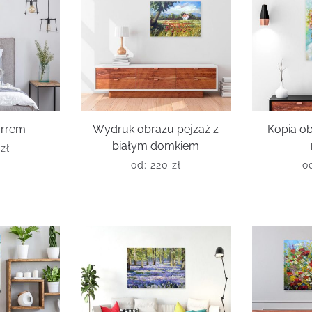
ürrem
Wydruk obrazu pejzaż z
Kopia o
białym domkiem
0
zł
od:
220
zł
o