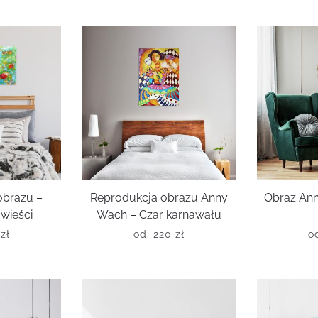
obrazu –
Reprodukcja obrazu Anny
Obraz Ann
wieści
Wach – Czar karnawału
0
zł
od:
220
zł
o