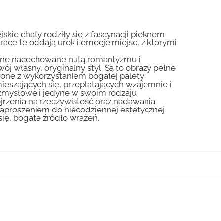
skie chaty rodziły się z fascynacji pięknem
Prace te oddają urok i emocje miejsc, z którymi
liczne nacechowane nutą romantyzmu i
ój własny, oryginalny styl. Są to obrazy pełne
zone z wykorzystaniem bogatej palety
ieszających się, przeplatających wzajemnie i
 zmysłowe i jedyne w swoim rodzaju
jrzenia na rzeczywistość oraz nadawania
zaproszeniem do niecodziennej estetycznej
się, bogate źródło wrażeń.