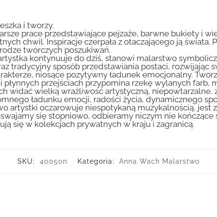
eszka i tworzy.
arsze prace przedstawiające pejzaże, barwne bukiety i wiej
tnych chwil. Inspiracje czerpała z otaczającego ją świata. 
a drodze twórczych poszukiwań.
ry artystka kontynuuje do dziś, stanowi malarstwo symbo
z tradycyjny sposób przedstawiania postaci, rozwijając sw
harakterze, niosące pozytywny ładunek emocjonalny. Twor
i płynnych przejściach przypomina rzekę wylanych farb, m
ch widać wielką wrażliwość artystyczną, niepowtarzalne,
romnego ładunku emocji, radości życia, dynamicznego spo
 artystki oczarowuje niespotykaną muzykalnością, jest 
 oswajamy się stopniowo, odbieramy niczym nie kończące 
ą się w kolekcjach prywatnych w kraju i zagranicą.
SKU:
40050n
Kategoria:
Anna Wach Malarstwo