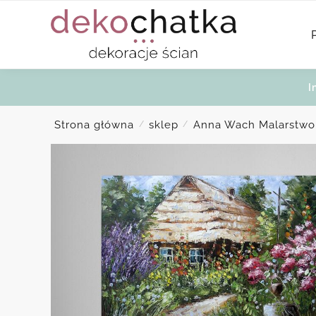
Skip
Skip
to
to
navigation
content
I
Strona główna
sklep
Anna Wach Malarstwo
/
/