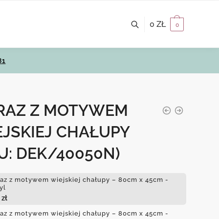
0
ZŁ
0
81
RAZ Z MOTYWEM
EJSKIEJ CHAŁUPY
U: DEK/40050N)
az z motywem wiejskiej chałupy – 80cm x 45cm -
yl
0
zł
az z motywem wiejskiej chałupy – 80cm x 45cm -