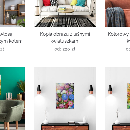
włosą
Kopia obrazu z leśnymi
Kolorowy 
ałym kotem
kwiatuszkami
k
0
zł
od:
220
zł
o