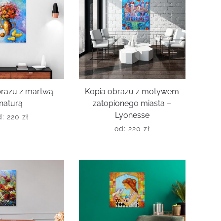
brazu z martwą
Kopia obrazu z motywem
naturą
zatopionego miasta –
Lyonesse
d:
220
zł
od:
220
zł