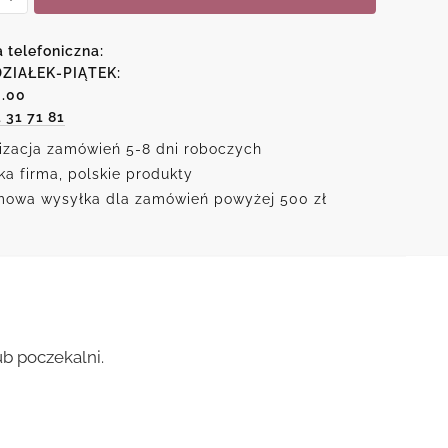
wem
a telefoniczna:
ej
ZIAŁEK-PIĄTEK:
6.00
py
1 31 71 81
izacja zamówień 5-8 dni roboczych
ka firma, polskie produkty
owa wysyłka dla zamówień powyżej 500 zł
b poczekalni.