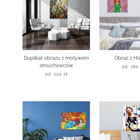
Duplikat obrazu z motywem
Obraz z H
dmuchawców
od:
18
od:
220
zł