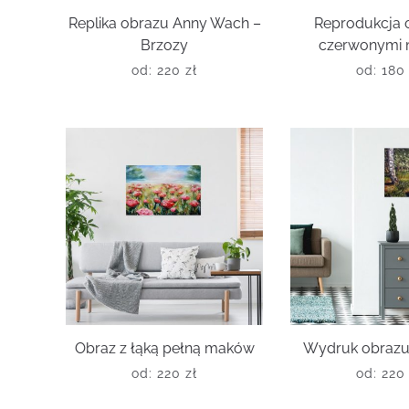
Replika obrazu Anny Wach –
Reprodukcja 
Brzozy
czerwonymi
od:
220
zł
od:
18
Obraz z łąką pełną maków
Wydruk obrazu 
od:
220
zł
od:
22