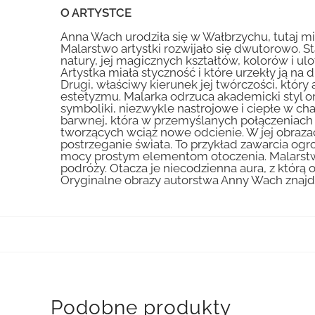
O ARTYSTCE
Anna Wach urodziła się w Wałbrzychu, tutaj mi
Malarstwo artystki rozwijało się dwutorowo. St
natury, jej magicznych kształtów, kolorów i ulo
Artystka miała styczność i które urzekły ją n
Drugi, właściwy kierunek jej twórczości, któ
estetyzmu. Malarka odrzuca akademicki styl ora
symboliki, niezwykle nastrojowe i ciepłe w c
barwnej, która w przemyślanych połączeniach 
tworzących wciąż nowe odcienie. W jej obraza
postrzeganie świata. To przykład zawarcia og
mocy prostym elementom otoczenia. Malarstwo
podróży. Otacza je niecodzienna aura, z którą
Oryginalne obrazy autorstwa Anny Wach znajduj
Podobne produkty