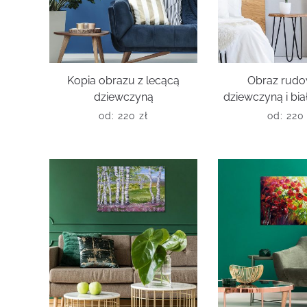
Kopia obrazu z lecącą
Obraz rudo
dziewczyną
dziewczyną i bi
od:
220
zł
od:
22