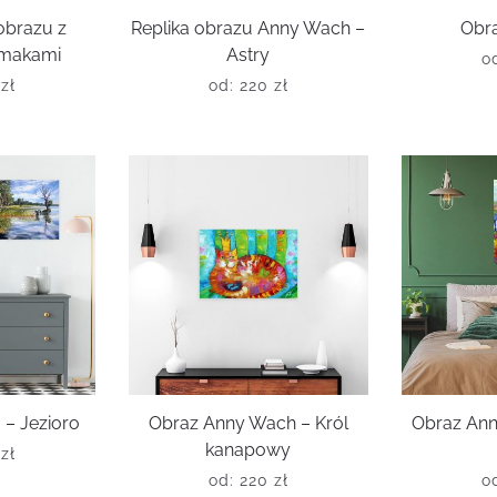
obrazu z
Replika obrazu Anny Wach –
Obra
 makami
Astry
o
0
zł
od:
220
zł
– Jezioro
Obraz Anny Wach – Król
Obraz Ann
kanapowy
0
zł
od:
220
zł
o