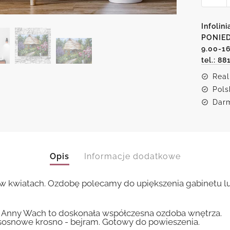
z
moty
Infolini
wiejski
PONIED
9.00-1
chału
tel.: 88
Real
Pols
Darm
Opis
Informacje dodatkowe
ę w kwiatach. Ozdobę polecamy do upiększenia gabinetu lu
 Anny Wach to doskonała współczesna ozdoba wnętrza.
sosnowe krosno - bejram. Gotowy do powieszenia.