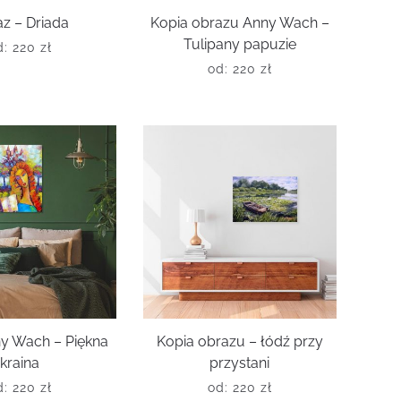
z – Driada
Kopia obrazu Anny Wach –
Tulipany papuzie
d:
220
zł
od:
220
zł
y Wach – Piękna
Kopia obrazu – łódź przy
kraina
przystani
d:
220
zł
od:
220
zł