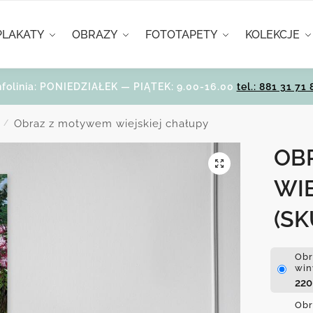
PLAKATY
OBRAZY
FOTOTAPETY
KOLEKCJE
nfolinia: PONIEDZIAŁEK — PIĄTEK: 9.00-16.00
tel.: 881 31 71 
Obraz z motywem wiejskiej chałupy
/
OB
WI
(SK
Obr
win
22
Obr