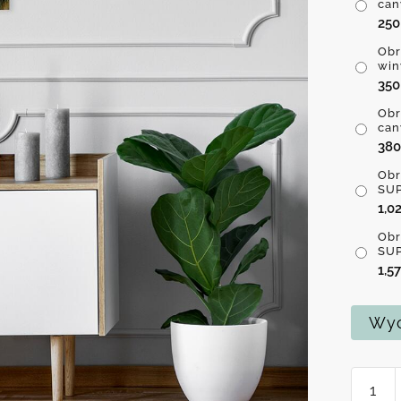
can
25
Obr
win
35
Obr
can
38
Obr
SUP
1,0
Obr
SUP
1,5
Wyc
ilość
Obraz