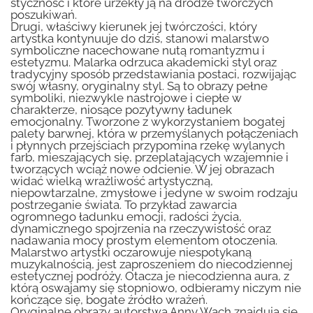
styczność i które urzekły ją na drodze twórczych
poszukiwań.
Drugi, właściwy kierunek jej twórczości, który
artystka kontynuuje do dziś, stanowi malarstwo
symboliczne nacechowane nutą romantyzmu i
estetyzmu. Malarka odrzuca akademicki styl oraz
tradycyjny sposób przedstawiania postaci, rozwijając
swój własny, oryginalny styl. Są to obrazy pełne
symboliki, niezwykle nastrojowe i ciepłe w
charakterze, niosące pozytywny ładunek
emocjonalny. Tworzone z wykorzystaniem bogatej
palety barwnej, która w przemyślanych połączeniach
i płynnych przejściach przypomina rzekę wylanych
farb, mieszających się, przeplatających wzajemnie i
tworzących wciąż nowe odcienie. W jej obrazach
widać wielką wrażliwość artystyczną,
niepowtarzalne, zmysłowe i jedyne w swoim rodzaju
postrzeganie świata. To przykład zawarcia
ogromnego ładunku emocji, radości życia,
dynamicznego spojrzenia na rzeczywistość oraz
nadawania mocy prostym elementom otoczenia.
Malarstwo artystki oczarowuje niespotykaną
muzykalnością, jest zaproszeniem do niecodziennej
estetycznej podróży. Otacza je niecodzienna aura, z
którą oswajamy się stopniowo, odbieramy niczym nie
kończące się, bogate źródło wrażeń.
Oryginalne obrazy autorstwa Anny Wach znajdują się