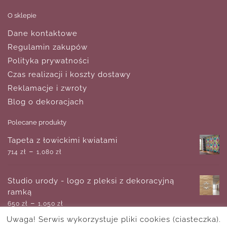
O sklepie
Dane kontaktowe
Regulamin zakupów
Polityka prywatności
Czas realizacji i koszty dostawy
Reklamacje i zwroty
Blog o dekoracjach
Polecane produkty
Tapeta z łowickimi kwiatami
–
714
zł
1,080
zł
Studio urody - logo z pleksi z dekoracyjną
ramką
–
650
zł
1,050
zł
Uwaga! Serwis wykorzystuje pliki cookies (ciasteczka).