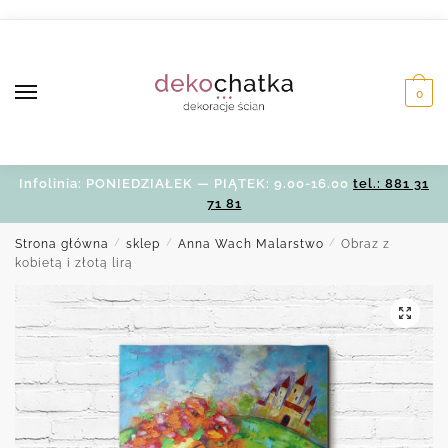
Skip
Skip
to
to
navigation
content
0
Infolinia: PONIEDZIAŁEK — PIĄTEK: 9.00-16.00
tel.: 881 31
71 81
Strona główna
/
sklep
/
Anna Wach Malarstwo
/
Obraz z
kobietą i złotą lirą