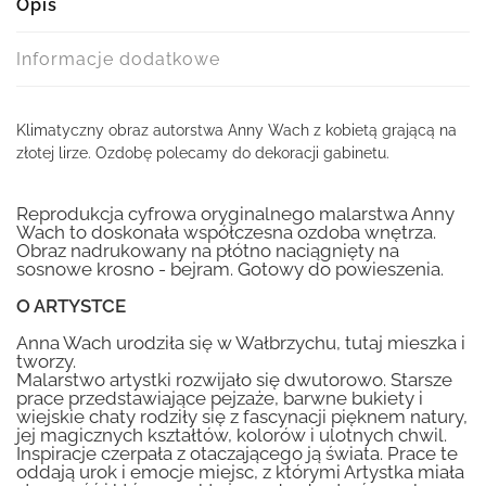
Opis
Informacje dodatkowe
Klimatyczny obraz autorstwa Anny Wach z kobietą grającą na
złotej lirze. Ozdobę polecamy do dekoracji gabinetu.
Reprodukcja cyfrowa oryginalnego malarstwa Anny
Wach to doskonała współczesna ozdoba wnętrza.
Obraz nadrukowany na płótno naciągnięty na
sosnowe krosno - bejram. Gotowy do powieszenia.
O ARTYSTCE
Anna Wach urodziła się w Wałbrzychu, tutaj mieszka i
tworzy.
Malarstwo artystki rozwijało się dwutorowo. Starsze
prace przedstawiające pejzaże, barwne bukiety i
wiejskie chaty rodziły się z fascynacji pięknem natury,
jej magicznych kształtów, kolorów i ulotnych chwil.
Inspiracje czerpała z otaczającego ją świata. Prace te
oddają urok i emocje miejsc, z którymi Artystka miała