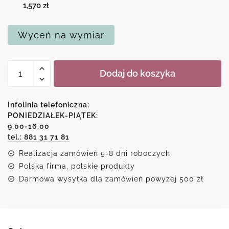
1,570
zł
Wyceń na wymiar
ilość
Dodaj do koszyka
Obraz
z
kobietą
Infolinia telefoniczna:
i
PONIEDZIAŁEK-PIĄTEK:
9.00-16.00
złotą
tel.: 881 31 71 81
lirą
Realizacja zamówień 5-8 dni roboczych
Polska firma, polskie produkty
Darmowa wysyłka dla zamówień powyżej 500 zł