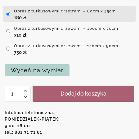
Obraz z turkusowymi drzewami – 80cm x 45cm
180
zł
Obraz z turkusowymi drzewami – 100cm x 70cm
310
zł
Obraz z turkusowymi drzewami – 140cm x 90cm
750
zł
Wyceń na wymiar
ilość
Dodaj do koszyka
Obraz
z
turkusowymi
Infolinia telefoniczna:
drzewami
PONIEDZIAŁEK-PIĄTEK:
9.00-16.00
tel.: 881 31 71 81