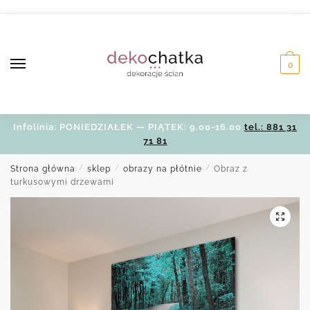
Skip
Skip
to
to
navigation
content
0
Infolinia: PONIEDZIAŁEK — PIĄTEK: 9.00-16.00
tel.: 881 31
71 81
Strona główna
/
sklep
/
obrazy na płótnie
/
Obraz z
turkusowymi drzewami