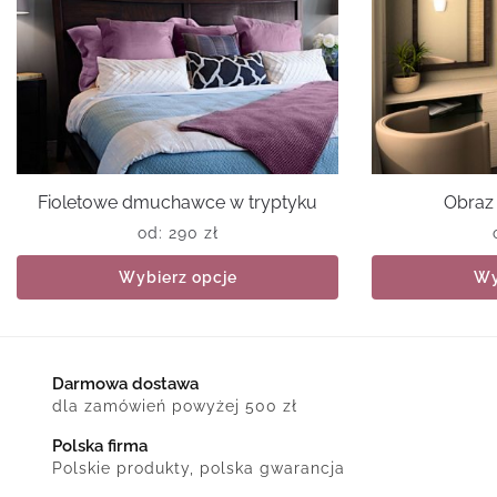
Fioletowe dmuchawce w tryptyku
Obraz 
od:
290
zł
Wybierz opcje
Wy
Darmowa dostawa
dla zamówień powyżej 500 zł
Polska firma
Polskie produkty, polska gwarancja