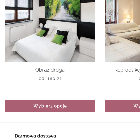
Obraz droga
Reprodukcj
od:
180
zł
Wybierz opcje
Wy
Darmowa dostawa