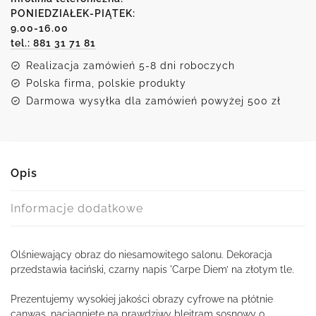
napisem
PONIEDZIAŁEK-PIĄTEK:
9.00-16.00
'Carpe
tel.: 881 31 71 81
Diem'
i
Realizacja zamówień 5-8 dni roboczych
złotym
Polska firma, polskie produkty
tłem
Darmowa wysyłka dla zamówień powyżej 500 zł
Opis
Informacje dodatkowe
Olśniewający obraz do niesamowitego salonu. Dekoracja
przedstawia łaciński, czarny napis 'Carpe Diem’ na złotym tle.
Prezentujemy wysokiej jakości obrazy cyfrowe na płótnie
canwas, naciągnięte na prawdziwy blejtram sosnowy o