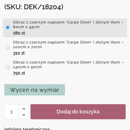
(SKU: DEK/18204)
Obraz z czarnym napisem 'Carpe Diem' i złotym tłem –
80cm x 45cm
180
zł
Obraz z czarnym napisem 'Carpe Diem' i złotym tłem –
100cm x 70cm
310
zł
Obraz z czarnym napisem 'Carpe Diem' i złotym tłem –
140cm x 90cm
750
zł
Wyceń na wymiar
ilość
Dodaj do koszyka
Obraz
z
czarnym
Infolinia telefoniczna: