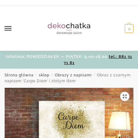
Skip
Skip
to
to
navigation
content
0
Infolinia: PONIEDZIAŁEK — PIĄTEK: 9.00-16.00
tel.: 881 31
71 81
Strona główna
/
sklep
/
Obrazy z napisami
/
Obraz z czarnym
napisem 'Carpe Diem’ i złotym tłem