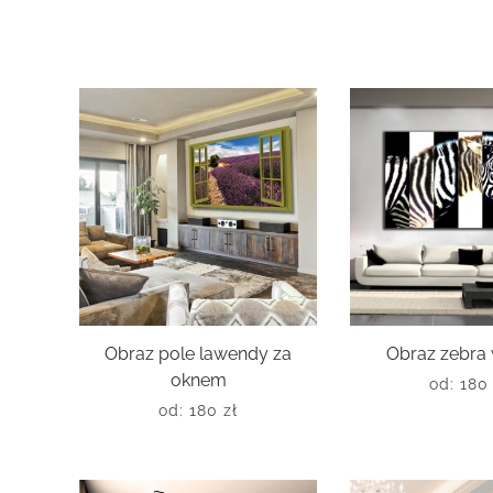
Obraz pole lawendy za
Obraz zebra 
oknem
od:
18
od:
180
zł