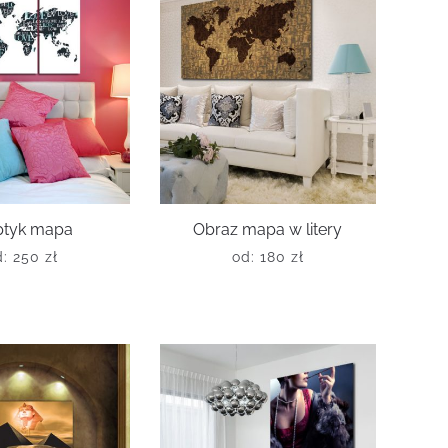
ptyk mapa
Obraz mapa w litery
d:
250
zł
od:
180
zł