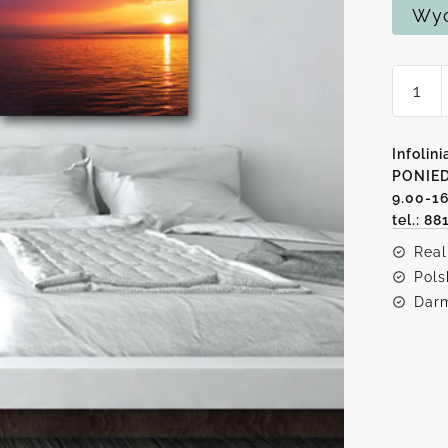
Wyc
ilość
Obraz
trypty
z
Infolini
zacho
PONIED
9.00-1
słońca
tel.: 88
Real
Pols
Darm