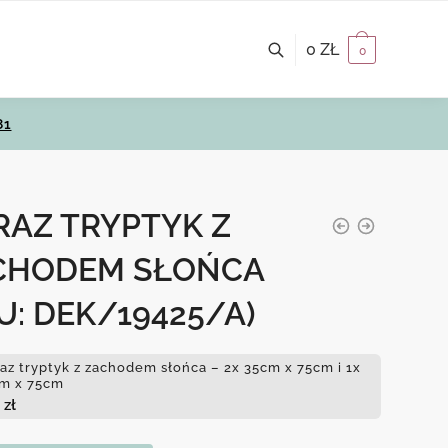
0
ZŁ
0
81
RAZ TRYPTYK Z
CHODEM SŁOŃCA
U: DEK/19425/A)
az tryptyk z zachodem słońca – 2x 35cm x 75cm i 1x
m x 75cm
0
zł