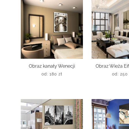
Obraz kanały Wenecji
Obraz Wieża Eiff
od:
180
zł
od:
25