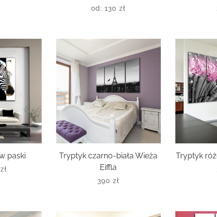
od:
130
zł
w paski
Tryptyk czarno-biała Wieża
Tryptyk r
Eiffla
0
zł
390
zł