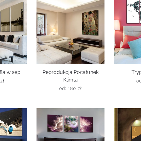
la w sepii
Reprodukcja Pocałunek
Try
Klimta
0
zł
o
od:
180
zł