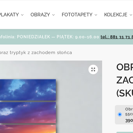
PLAKATY
OBRAZY
FOTOTAPETY
KOLEKCJE
nfolinia: PONIEDZIAŁEK — PIĄTEK: 9.00-16.00
tel.: 881 31 71 
raz tryptyk z zachodem słońca
OB
ZA
(SK
Obr
55c
39