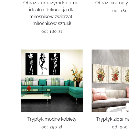
Obraz z uroczymi kotami –
Obraz piramidy
idealna dekoracja dla
od:
18
miłośników zwierząt i
miłośników sztuki!
od:
180
zł
Tryptyk modne kobiety
Tryptyk zioła 
od:
250
zł
od:
29