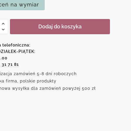
eń na wymiar
Dodaj do koszyka
k
a telefoniczna:
dem
ZIAŁEK-PIĄTEK:
6.00
1 31 71 81
izacja zamówień 5-8 dni roboczych
ka firma, polskie produkty
owa wysyłka dla zamówień powyżej 500 zł