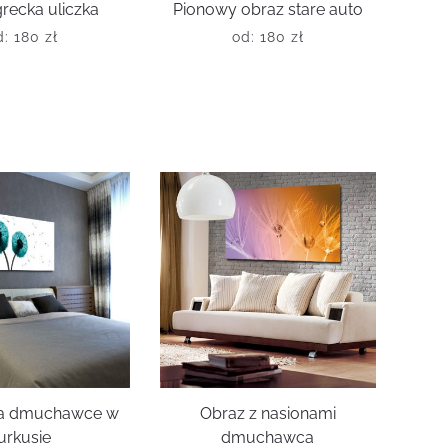
recka uliczka
Pionowy obraz stare auto
d:
180
zł
od:
180
zł
a dmuchawce w
Obraz z nasionami
urkusie
dmuchawca