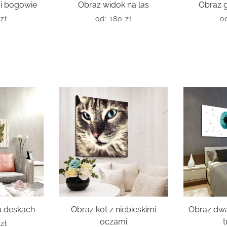
 i bogowie
Obraz widok na las
Obraz g
0
zł
od:
180
zł
o
na deskach
Obraz kot z niebieskimi
Obraz dw
oczami
t
0
zł