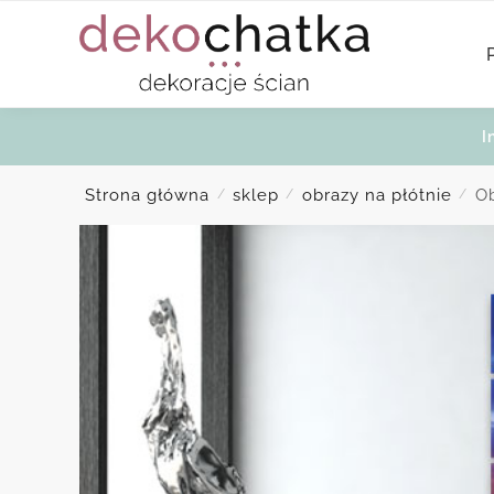
Skip
Skip
to
to
navigation
content
I
Strona główna
sklep
obrazy na płótnie
Ob
/
/
/