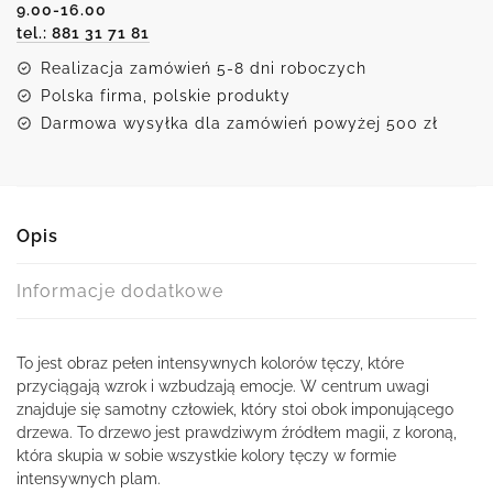
9.00-16.00
człowiek
tel.: 881 31 71 81
Realizacja zamówień 5-8 dni roboczych
Polska firma, polskie produkty
Darmowa wysyłka dla zamówień powyżej 500 zł
Opis
Informacje dodatkowe
To jest obraz pełen intensywnych kolorów tęczy, które
przyciągają wzrok i wzbudzają emocje. W centrum uwagi
znajduje się samotny człowiek, który stoi obok imponującego
drzewa. To drzewo jest prawdziwym źródłem magii, z koroną,
która skupia w sobie wszystkie kolory tęczy w formie
intensywnych plam.