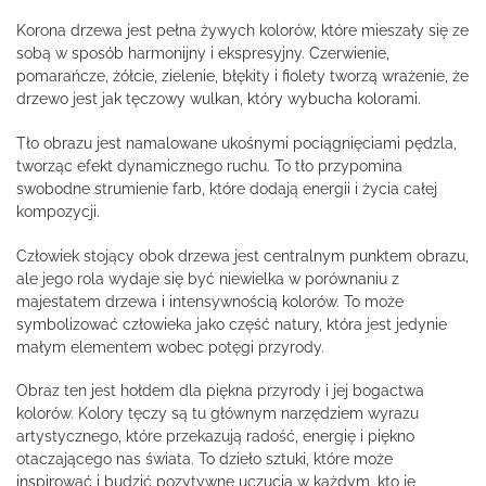
Korona drzewa jest pełna żywych kolorów, które mieszały się ze
sobą w sposób harmonijny i ekspresyjny. Czerwienie,
pomarańcze, żółcie, zielenie, błękity i fiolety tworzą wrażenie, że
drzewo jest jak tęczowy wulkan, który wybucha kolorami.
Tło obrazu jest namalowane ukośnymi pociągnięciami pędzla,
tworząc efekt dynamicznego ruchu. To tło przypomina
swobodne strumienie farb, które dodają energii i życia całej
kompozycji.
Człowiek stojący obok drzewa jest centralnym punktem obrazu,
ale jego rola wydaje się być niewielka w porównaniu z
majestatem drzewa i intensywnością kolorów. To może
symbolizować człowieka jako część natury, która jest jedynie
małym elementem wobec potęgi przyrody.
Obraz ten jest hołdem dla piękna przyrody i jej bogactwa
kolorów. Kolory tęczy są tu głównym narzędziem wyrazu
artystycznego, które przekazują radość, energię i piękno
otaczającego nas świata. To dzieło sztuki, które może
inspirować i budzić pozytywne uczucia w każdym, kto je