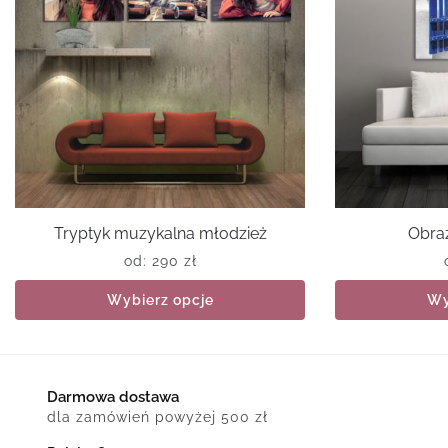
Tryptyk muzykalna młodzież
Obraz
od:
290
zł
Wybierz opcje
Wy
Darmowa dostawa
dla zamówień powyżej 500 zł