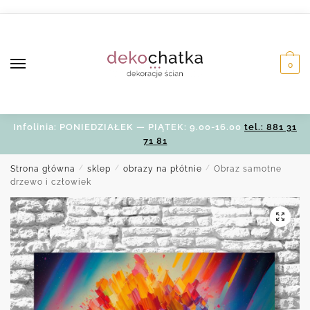
Skip
Skip
to
to
navigation
content
0
Infolinia: PONIEDZIAŁEK — PIĄTEK: 9.00-16.00
tel.: 881 31
71 81
Strona główna
/
sklep
/
obrazy na płótnie
/
Obraz samotne
drzewo i człowiek