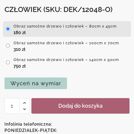
CZŁOWIEK
(SKU: DEK/12048-O)
Obraz samotne drzewo i człowiek – 80cm x 45cm
180
zł
Obraz samotne drzewo i człowiek – 100cm x 70cm
310
zł
Obraz samotne drzewo i człowiek – 140cm x 90cm
750
zł
Wyceń na wymiar
ilość
Dodaj do koszyka
Obraz
samotne
drzewo
Infolinia telefoniczna:
i
PONIEDZIAŁEK-PIĄTEK: