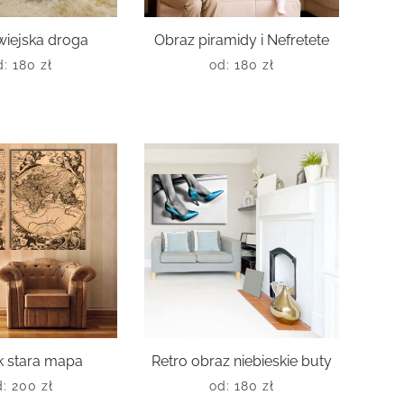
wiejska droga
Obraz piramidy i Nefretete
d:
180
zł
od:
180
zł
k stara mapa
Retro obraz niebieskie buty
d:
200
zł
od:
180
zł