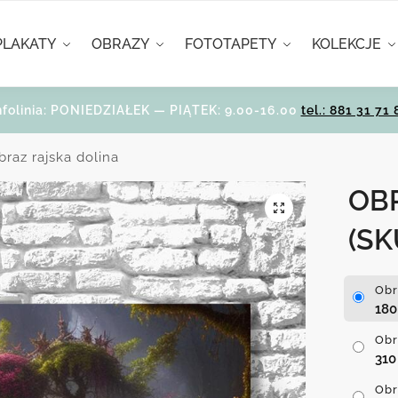
PLAKATY
OBRAZY
FOTOTAPETY
KOLEKCJE
nfolinia: PONIEDZIAŁEK — PIĄTEK: 9.00-16.00
tel.: 881 31 71 
braz rajska dolina
OB
(SK
Obr
18
Obr
31
Obr