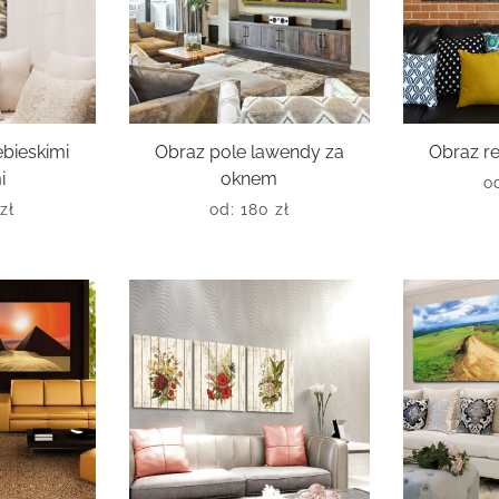
ebieskimi
Obraz pole lawendy za
Obraz r
i
oknem
o
0
zł
od:
180
zł