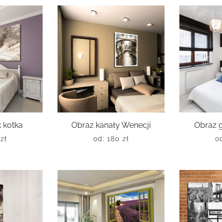
 kotka
Obraz kanały Wenecji
Obraz g
0
zł
od:
180
zł
o