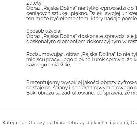
Zalety:
Obraz „Rajska Dolina” nie tylko wprowadzi d
ceniących sztukę i piękno. Dzięki swojej uniw
ten może być elementem, który nadaje pomies
Sposób użycia:
Obraz „Rajska Dolina” doskonale sprawdzi się 
doskonałym elementem dekoracyjnym w restaur
Podsumowując, obraz „Rajska Dolina” to nie 
miejscu pracy. Jego piękno i urok sprawią, że
każdego dnia.śCie.
Prezentujemy wysokiej jakości obrazy cyfrowe
odstaje od ściany i nabiera trójwymiarowego c
Boki obrazu są zadrukowane, co sprawia, że n
Kategorie:
Obrazy do biura
,
Obrazy do kuchni i jadalni
,
Ob