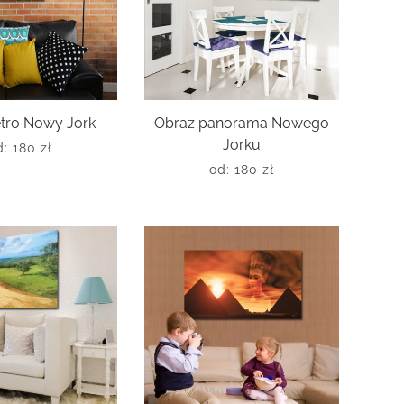
etro Nowy Jork
Obraz panorama Nowego
Jorku
d:
180
zł
od:
180
zł