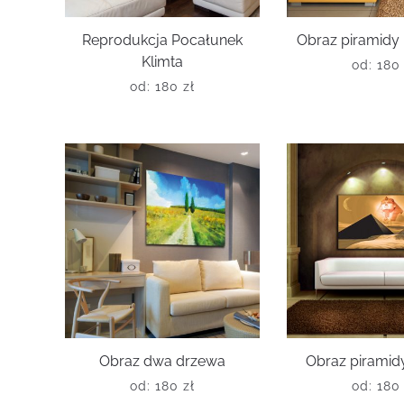
Reprodukcja Pocałunek
Obraz piramidy 
Klimta
od:
18
od:
180
zł
Obraz dwa drzewa
Obraz piramidy
od:
180
zł
od:
18