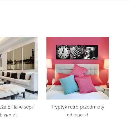
ża Eiffla w sepii
Tryptyk retro przedmioty
d:
250
zł
od:
290
zł