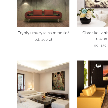
Tryptyk muzykalna młodzież
Obraz kot z ni
oczam
od:
290
zł
od:
13