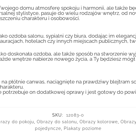
o Twojego domu atmosferę spokoju i harmonii, ale także 
ersalnej stylistyce, pasuje do wielu rodzajów wnętrz, od
zczeniu charakteru i osobowości.
jako ozdoba salonu, sypialni czy biura, dodając im elegan
acjach, hotelach czy innych miejscach publicznych, two
tylko doskonała ozdoba, ale także sposób na stworzenie 
 każde wnętrze nabierze nowego życia, a Ty będziesz mógł
 na płótnie canwas, naciągnięte na prawdziwy blejtram s
harakteru.
ie potrzebuje on dodatkowej oprawy i jest gotowy do pow
SKU:
12083-o
razy do pokoju
,
Obrazy do salonu
,
Obrazy kolorowe
,
Obrazy
pojedyncze
,
Plakaty poziome