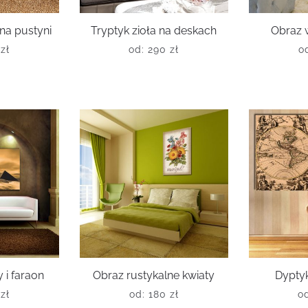
na pustyni
Tryptyk zioła na deskach
Obraz 
0
zł
od:
290
zł
o
 i faraon
Obraz rustykalne kwiaty
Dypty
0
zł
od:
180
zł
o