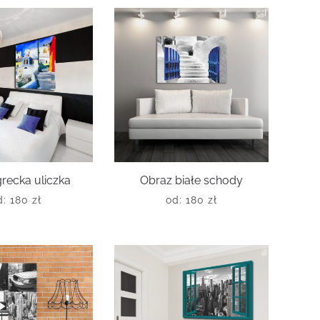
recka uliczka
Obraz białe schody
d:
180
zł
od:
180
zł