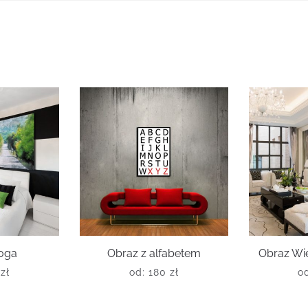
oga
Obraz z alfabetem
Obraz Wie
0
zł
od:
180
zł
o