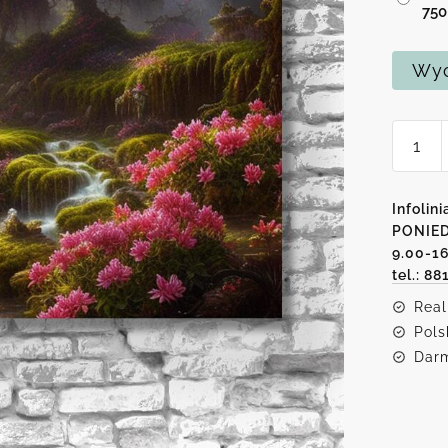
75
Wyc
ilość
Obraz
rajska
dolina
Infolini
PONIED
9.00-1
tel.: 88
Real
Pols
Darm