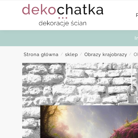
Skip
Skip
to
to
navigation
content
I
Strona główna
sklep
Obrazy krajobrazy
O
/
/
/