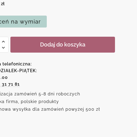
0
zł
eń na wymiar
Dodaj do koszyka
a telefoniczna:
ZIAŁEK-PIĄTEK:
6.00
1 31 71 81
izacja zamówień 5-8 dni roboczych
ka firma, polskie produkty
owa wysyłka dla zamówień powyżej 500 zł