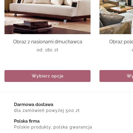
Obraz z nasionami dmuchawca
Obraz pol
od:
180
zł
Wybierz opcje
Wy
Darmowa dostawa
dla zamówień powyżej 500 zł
Polska firma
Polskie produkty, polska gwarancja