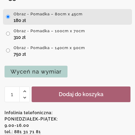
Obraz - Pomadka – 80cm x 45cm
180
zł
Obraz - Pomadka – 100cm x 70cm
310
zł
Obraz - Pomadka – 140cm x 90cm
750
zł
Wyceń na wymiar
ilość
Dodaj do koszyka
Obraz
-
Pomadka
Infolinia telefoniczna:
PONIEDZIAŁEK-PIĄTEK:
9.00-16.00
tel.: 881 31 71 81