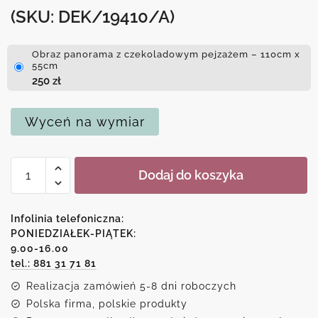
(SKU: DEK/19410/A)
Obraz panorama z czekoladowym pejzażem – 110cm x
55cm
250
zł
Wyceń na wymiar
ilość
Dodaj do koszyka
Obraz
panorama
z
Infolinia telefoniczna:
czekoladowym
PONIEDZIAŁEK-PIĄTEK:
9.00-16.00
pejzażem
tel.: 881 31 71 81
Realizacja zamówień 5-8 dni roboczych
Polska firma, polskie produkty