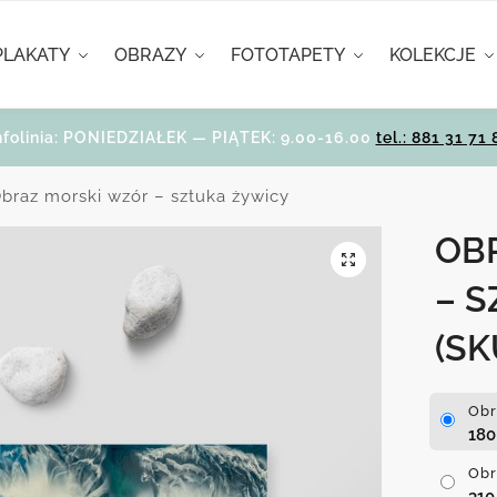
PLAKATY
OBRAZY
FOTOTAPETY
KOLEKCJE
nfolinia: PONIEDZIAŁEK — PIĄTEK: 9.00-16.00
tel.: 881 31 71 
braz morski wzór – sztuka żywicy
OB
– 
(SK
Obr
18
Obr
31