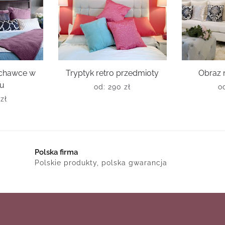
uchawce w
Tryptyk retro przedmioty
Obraz 
ku
od:
290
zł
o
0
zł
Polska firma
Polskie produkty, polska gwarancja