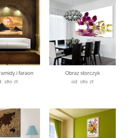
ramidy i faraon
Obraz storczyk
d:
180
zł
od:
180
zł