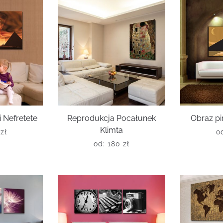
i Nefretete
Reprodukcja Pocałunek
Obraz pi
Klimta
0
zł
o
od:
180
zł