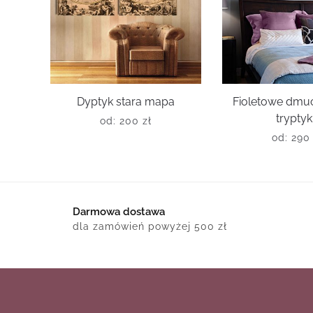
Dyptyk stara mapa
Fioletowe dm
trypty
od:
200
zł
od:
29
Darmowa dostawa
dla zamówień powyżej 500 zł