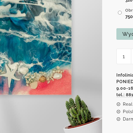
Obr
75
Wyc
ilość
Obraz
morski
wzór
Infolini
-
PONIED
9.00-1
sztuka
tel.: 88
żywicy
Real
Pols
Darm