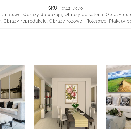
SKU:
et124/a/o
 granatowe
,
Obrazy do pokoju
,
Obrazy do salonu
,
Obrazy do s
e
,
Obrazy reprodukcje
,
Obrazy różowe i fioletowe
,
Plakaty p