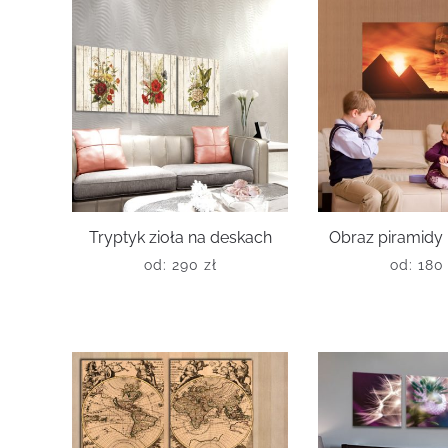
Tryptyk zioła na deskach
Obraz piramidy 
od:
290
zł
od:
18