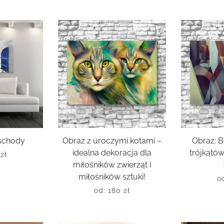
 schody
Obraz z uroczymi kotami –
Obraz: 
idealna dekoracja dla
trójkątów
0
zł
miłośników zwierząt i
miłośników sztuki!
o
od:
180
zł