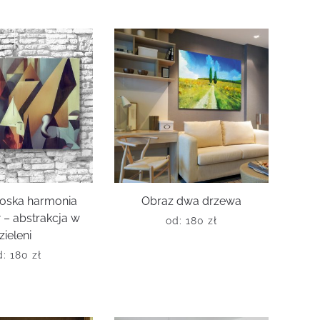
Boska harmonia
Obraz dwa drzewa
 – abstrakcja w
od:
180
zł
zieleni
d:
180
zł