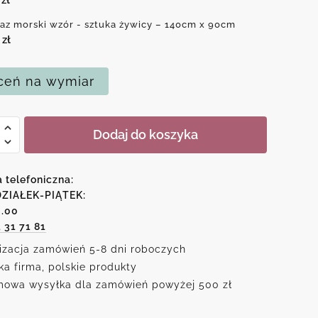
az morski wzór - sztuka żywicy – 140cm x 90cm
0
zł
eń na wymiar
Dodaj do koszyka
a telefoniczna:
ZIAŁEK-PIĄTEK:
6.00
1 31 71 81
izacja zamówień 5-8 dni roboczych
ka firma, polskie produkty
owa wysyłka dla zamówień powyżej 500 zł