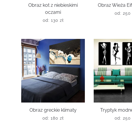
Obraz kot z niebieskimi
Obraz Wieża Eiff
oczami
od:
25
od:
130
zł
Obraz greckie klimaty
Tryptyk modne
od:
180
zł
od:
25