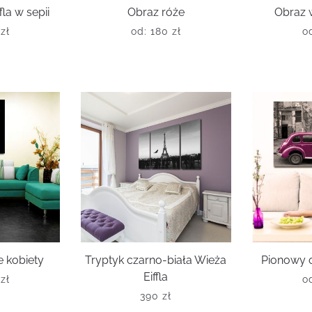
la w sepii
Obraz róże
Obraz 
0
zł
od:
180
zł
o
 kobiety
Tryptyk czarno-biała Wieża
Pionowy o
Eiffla
0
zł
o
390
zł