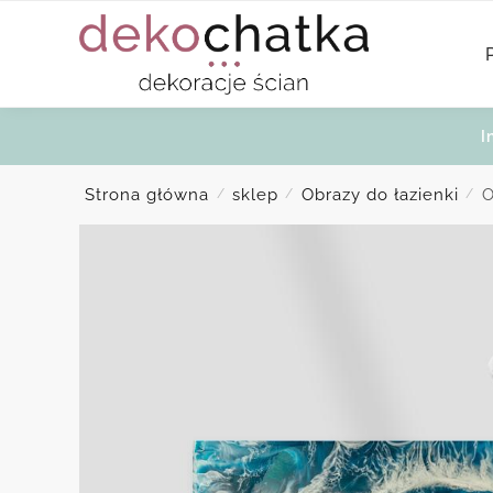
Skip
Skip
to
to
navigation
content
I
Strona główna
sklep
Obrazy do łazienki
O
/
/
/