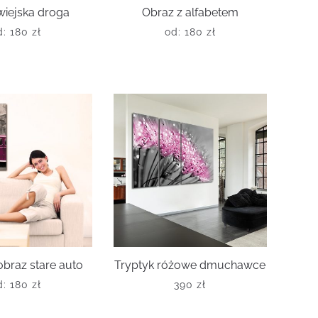
wiejska droga
Obraz z alfabetem
d:
180
zł
od:
180
zł
braz stare auto
Tryptyk różowe dmuchawce
d:
180
zł
390
zł