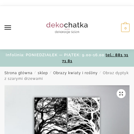
Skip
Skip
to
to
navigation
content
0
Infolinia: PONIEDZIAŁEK — PIĄTEK: 9.00-16.00
tel.: 881 31
71 81
Strona główna
/
sklep
/
Obrazy kwiaty i rośliny
/
Obraz dyptyk
z szarymi drzewami