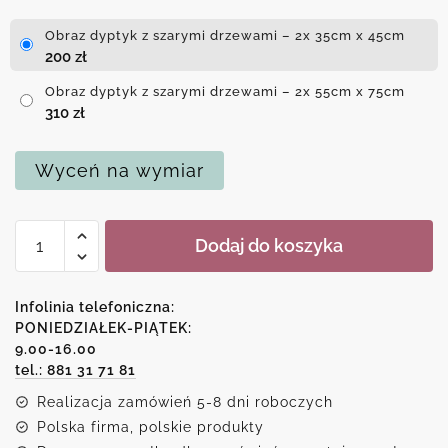
Obraz dyptyk z szarymi drzewami – 2x 35cm x 45cm
200
zł
Obraz dyptyk z szarymi drzewami – 2x 55cm x 75cm
310
zł
Wyceń na wymiar
ilość
Dodaj do koszyka
Obraz
dyptyk
z
Infolinia telefoniczna:
szarymi
PONIEDZIAŁEK-PIĄTEK:
9.00-16.00
drzewami
tel.: 881 31 71 81
Realizacja zamówień 5-8 dni roboczych
Polska firma, polskie produkty