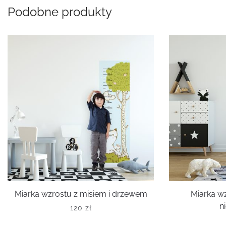
Podobne produkty
Miarka wzrostu z misiem i drzewem
Miarka w
n
120
zł