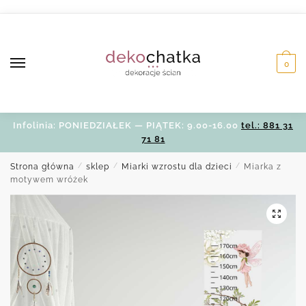
Skip
Skip
to
to
navigation
content
0
Infolinia: PONIEDZIAŁEK — PIĄTEK: 9.00-16.00
tel.: 881 31
71 81
Strona główna
/
sklep
/
Miarki wzrostu dla dzieci
/
Miarka z
motywem wróżek