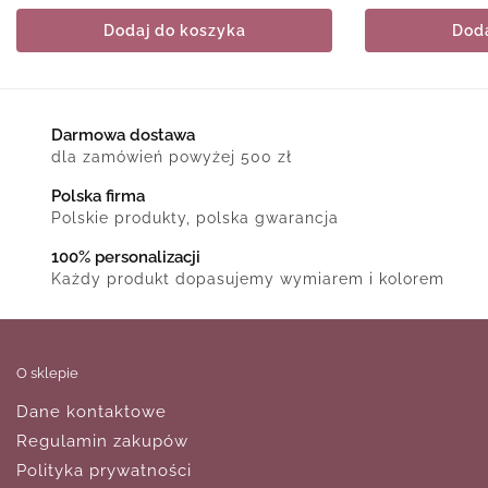
Dodaj do koszyka
Doda
Darmowa dostawa
dla zamówień powyżej 500 zł
Polska firma
Polskie produkty, polska gwarancja
100% personalizacji
Każdy produkt dopasujemy wymiarem i kolorem
O sklepie
Dane kontaktowe
Regulamin zakupów
Polityka prywatności