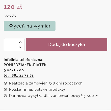
120
zł
55×185
Wyceń na wymiar
ilość
Dodaj do koszyka
Miarka
z
motywem
Infolinia telefoniczna:
wróżek
PONIEDZIAŁEK-PIĄTEK:
9.00-16.00
tel.: 881 31 71 81
Realizacja zamówień 5-8 dni roboczych
Polska firma, polskie produkty
Darmowa wysyłka dla zamówień powyżej 500 zł