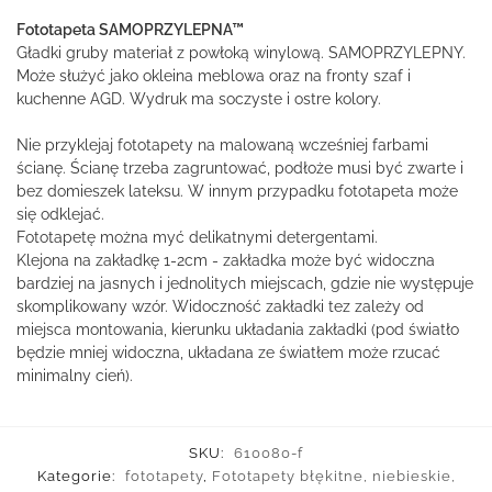
Fototapeta SAMOPRZYLEPNA™
Gładki gruby materiał z powłoką winylową. SAMOPRZYLEPNY.
Może służyć jako okleina meblowa oraz na fronty szaf i
kuchenne AGD. Wydruk ma soczyste i ostre kolory.
Nie przyklejaj fototapety na malowaną wcześniej farbami
ścianę. Ścianę trzeba zagruntować, podłoże musi być zwarte i
bez domieszek lateksu. W innym przypadku fototapeta może
się odklejać.
Fototapetę można myć delikatnymi detergentami.
Klejona na zakładkę 1-2cm - zakładka może być widoczna
bardziej na jasnych i jednolitych miejscach, gdzie nie występuje
skomplikowany wzór. Widoczność zakładki tez zależy od
miejsca montowania, kierunku układania zakładki (pod światło
będzie mniej widoczna, układana ze światłem może rzucać
minimalny cień).
SKU:
610080-f
Kategorie:
fototapety
,
Fototapety błękitne, niebieskie,