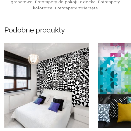
granatowe
,
Fototapety do pokoju dziecka
,
Fototapety
kolorowe
,
Fototapety zwierzęta
Podobne produkty