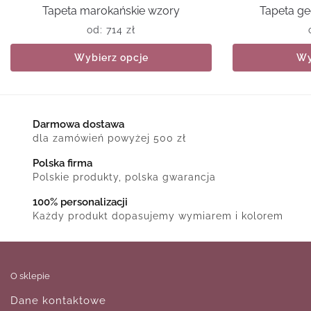
Tapeta marokańskie wzory
Tapeta g
od:
714
zł
Wybierz opcje
Wy
Darmowa dostawa
dla zamówień powyżej 500 zł
Polska firma
Polskie produkty, polska gwarancja
100% personalizacji
Każdy produkt dopasujemy wymiarem i kolorem
O sklepie
Dane kontaktowe