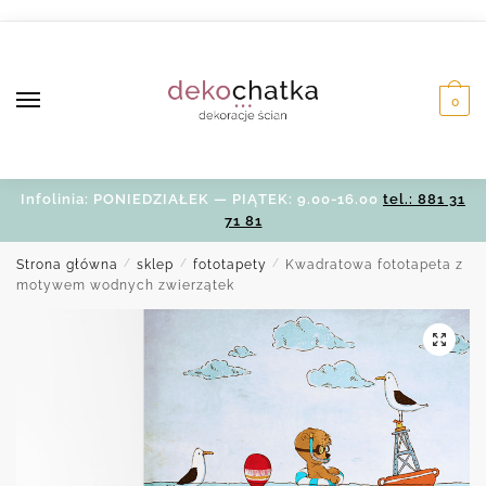
Skip
Skip
to
to
navigation
content
0
Infolinia: PONIEDZIAŁEK — PIĄTEK: 9.00-16.00
tel.: 881 31
71 81
Strona główna
/
sklep
/
fototapety
/
Kwadratowa fototapeta z
motywem wodnych zwierzątek