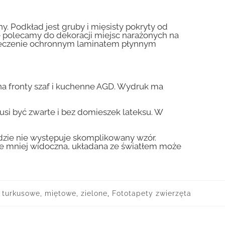
y. Podkład jest gruby i mięsisty pokryty od
nie polecamy do dekoracji miejsc narażonych na
pieczenie ochronnym laminatem płynnym
a fronty szaf i kuchenne AGD. Wydruk ma
usi być zwarte i bez domieszek lateksu. W
gdzie nie występuje skomplikowany wzór.
zie mniej widoczna, układana ze światłem może
 turkusowe, miętowe, zielone
,
Fototapety zwierzęta