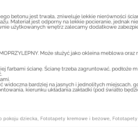
go betonu jest trwała, zniweluje lekkie nierówności ścian
tażu. Materiał jest odporny na lekkie pocieranie, jednak 
nsywnie użytkowanych wnętrz zalecamy dodatkowe zabez
AMOPRZYLEPNY. Może służyć jako okleina meblowa oraz n
iej farbami ścianę. Ścianę trzeba zagruntować, podłoże m
.
ami.
ć widoczna bardziej na jasnych i jednolitych miejscach, 
ntowania, kierunku układania zakładki (pod światło będ
o pokoju dziecka
,
Fototapety kremowe i beżowe
,
Fototapety