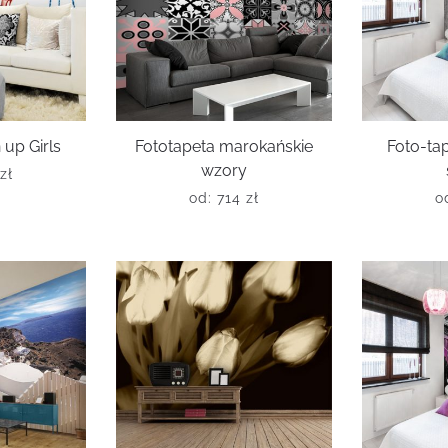
 up Girls
Fototapeta marokańskie
Foto-ta
wzory
zł
od:
714
zł
o