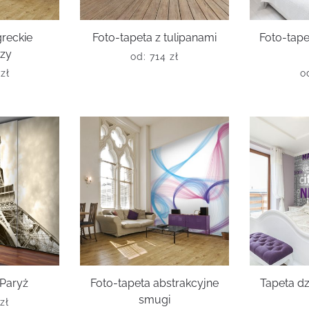
greckie
Foto-tapeta z tulipanami
Foto-tape
azy
od:
714
zł
6
zł
o
 Paryż
Foto-tapeta abstrakcyjne
Tapeta d
smugi
zł