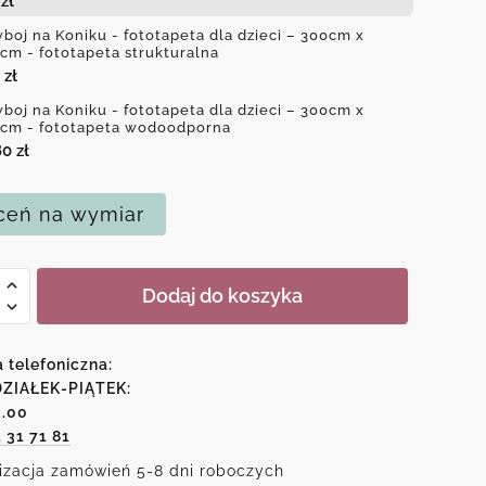
4
zł
boj na Koniku - fototapeta dla dzieci – 300cm x
cm - fototapeta strukturalna
0
zł
boj na Koniku - fototapeta dla dzieci – 300cm x
cm - fototapeta wodoodporna
80
zł
eń na wymiar
Dodaj do koszyka
j
a telefoniczna:
ZIAŁEK-PIĄTEK:
6.00
peta
1 31 71 81
izacja zamówień 5-8 dni roboczych