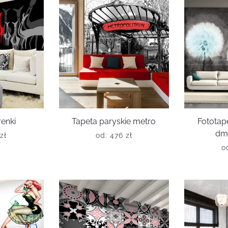
renki
Tapeta paryskie metro
Fototap
dm
zł
od:
476
zł
o