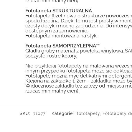
rzucać minimalny cień).
Fototapeta STRUKTURALNA
Fototapeta flizelinowa o strukturze nowoczesne
spodu flizeliną. Dzięki temu jest prosty w mon
częsty dotyk i mocne zabrudzenia. Do inte
dostępnym za zamówienie.
Fototapeta montowana na styk.
Fototapeta SAMOPRZYLEPNA™
Gładki gruby materiał z powłoką winylową. S
soczyste i ostre kolory.
Nie przyklejaj fototapety na malowaną wcześn
innym przypadku fototapeta może się odklejać
Fototapetę można myć delikatnymi detergent
Klejona na zakładkę 1-2cm - zakładka może by
Widoczność zakładki tez zależy od miejsca mo
rzucać minimalny cień).
SKU:
71077
Kategorie:
fototapety
,
Fototapety d