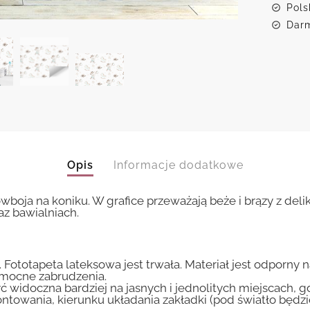
Pols
Darm
Opis
Informacje dodatkowe
boja na koniku. W grafice przeważają beże i brązy z deli
az bawialniach.
 Fototapeta lateksowa jest trwała. Materiał jest odporny 
i mocne zabrudzenia.
ć widoczna bardziej na jasnych i jednolitych miejscach, 
ntowania, kierunku układania zakładki (pod światło będ