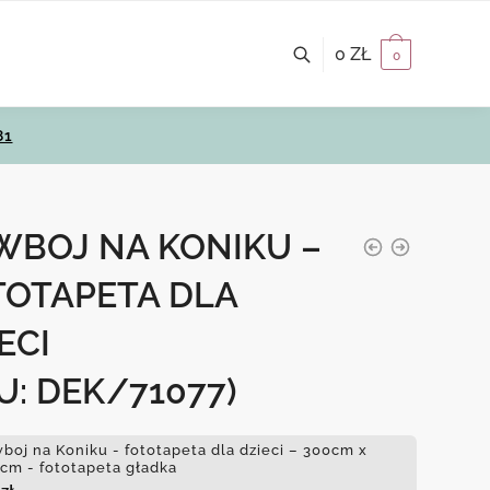
0
ZŁ
0
81
WBOJ NA KONIKU –
TOTAPETA DLA
ECI
U: DEK/71077)
boj na Koniku - fototapeta dla dzieci – 300cm x
cm - fototapeta gładka