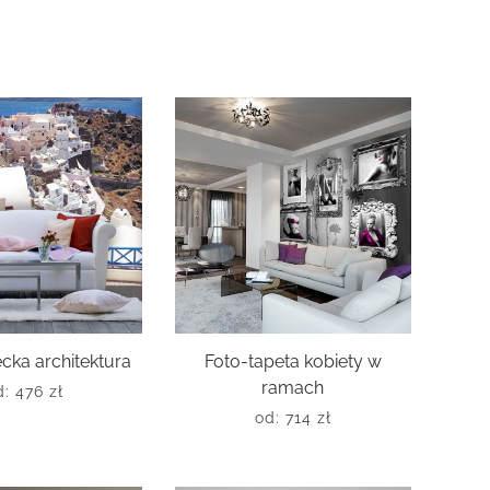
cka architektura
Foto-tapeta kobiety w
ramach
d:
476
zł
od:
714
zł