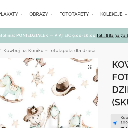
PLAKATY
OBRAZY
FOTOTAPETY
KOLEKCJE
nfolinia: PONIEDZIAŁEK — PIĄTEK: 9.00-16.00
tel.: 881 31 71 
Kowboj na Koniku – fototapeta dla dzieci
/
KO
FO
DZI
(SK
Kow
200