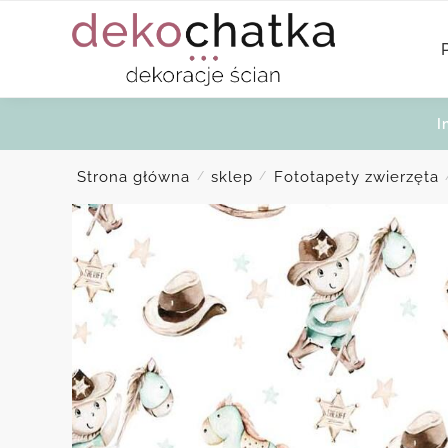
Skip
Skip
to
to
navigation
content
I
Strona główna
sklep
Fototapety zwierzęta
/
/