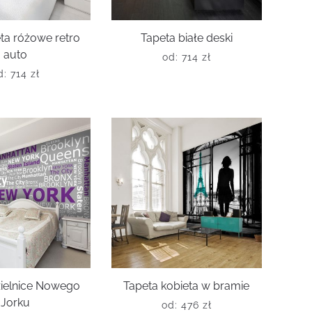
ta różowe retro
Tapeta białe deski
auto
od:
714
zł
d:
714
zł
zielnice Nowego
Tapeta kobieta w bramie
Jorku
od:
476
zł