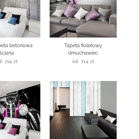
peta betonowa
Tapeta fioletowy
ściana
dmuchawiec
d:
714
zł
od:
714
zł