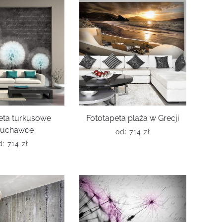
eta turkusowe
Fototapeta plaża w Grecji
uchawce
od:
714
zł
d:
714
zł