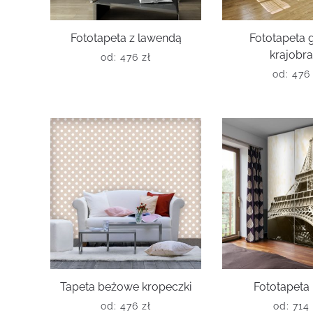
Fototapeta z lawendą
Fototapeta 
krajobr
od:
476
zł
od:
47
Tapeta beżowe kropeczki
Fototapeta
od:
476
zł
od:
714