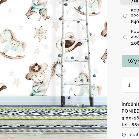
71
Kow
200
84
Kow
200
1,0
Wyc
ilość
Kowbo
na
Koniku
Infolini
-
PONIED
9.00-1
fotota
tel.: 88
dla
dzieci
Real