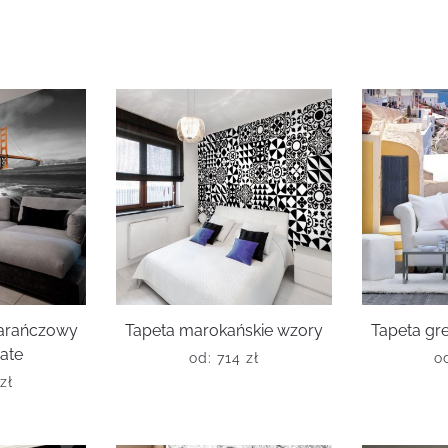
arańczowy
Tapeta marokańskie wzory
Tapeta gre
ate
od:
714
zł
o
zł