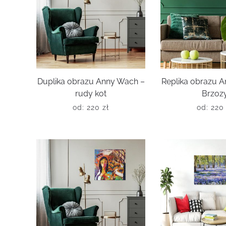
Duplika obrazu Anny Wach –
Replika obrazu 
rudy kot
Brzoz
od:
220
zł
od:
22