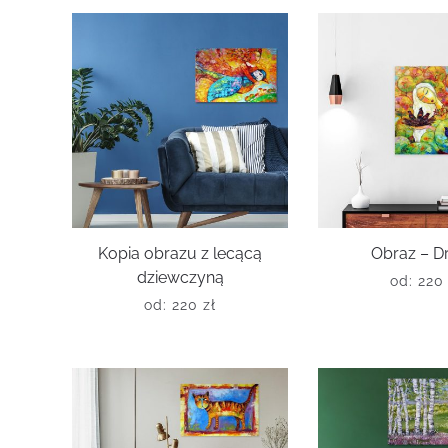
Kopia obrazu z lecącą
Obraz – D
dziewczyną
od:
22
od:
220
zł