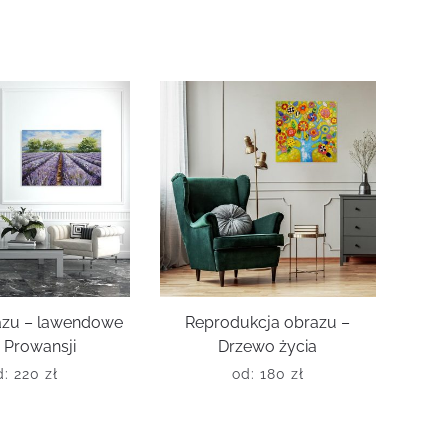
azu – lawendowe
Reprodukcja obrazu –
 Prowansji
Drzewo życia
d:
220
zł
od:
180
zł