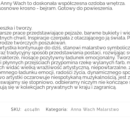
 Anny Wach to doskonała współczesna ozdoba wnętrza.
sosnowe krosno - bejram. Gotowy do powieszenia.
eszka i tworzy.
arsze prace przedstawiające pejzaże, barwne bukiety i wiej
tnych chwil. Inspiracje czerpała z otaczającego ją świata. 
a drodze twórczych poszukiwań.
ry artystka kontynuuje do dziś, stanowi malarstwo symbo
z tradycyjny sposób przedstawiania postaci, rozwijając sw
harakterze, niosące pozytywny ładunek emocjonalny. Twor
i płynnych przejściach przypomina rzekę wylanych farb, m
ch widać wielką wrażliwość artystyczną, niepowtarzalne,
romnego ładunku emocji, radości życia, dynamicznego spo
 artystki oczarowuje niespotykaną muzykalnością, jest 
 oswajamy się stopniowo, odbieramy niczym nie kończące 
ą się w kolekcjach prywatnych w kraju i zagranicą.
SKU:
40148n
Kategoria:
Anna Wach Malarstwo