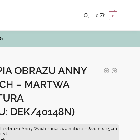
0
ZŁ
0
81
PIA OBRAZU ANNY
CH – MARTWA
TURA
U: DEK/40148N)
ia obrazu Anny Wach - martwa natura – 80cm x 45cm
inyl