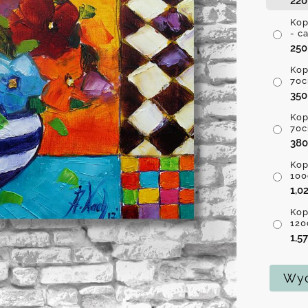
22
Kop
- c
25
Kop
70c
35
Kop
70c
38
Kop
100
1,0
Kop
120
1,5
Wyc