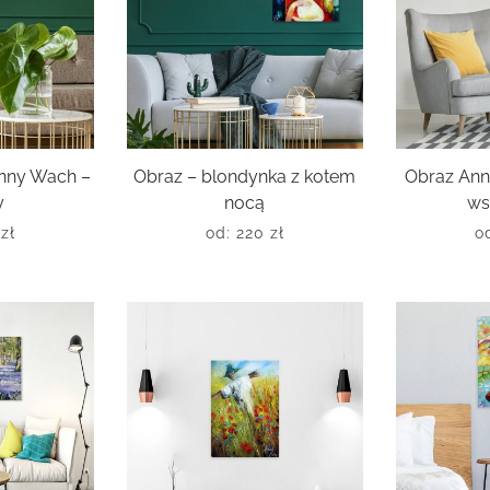
Anny Wach –
Obraz – blondynka z kotem
Obraz Ann
y
nocą
ws
0
zł
od:
220
zł
o