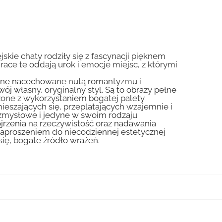
skie chaty rodziły się z fascynacji pięknem
Prace te oddają urok i emocje miejsc, z którymi
liczne nacechowane nutą romantyzmu i
ój własny, oryginalny styl. Są to obrazy pełne
zone z wykorzystaniem bogatej palety
ieszających się, przeplatających wzajemnie i
 zmysłowe i jedyne w swoim rodzaju
jrzenia na rzeczywistość oraz nadawania
zaproszeniem do niecodziennej estetycznej
się, bogate źródło wrażeń.