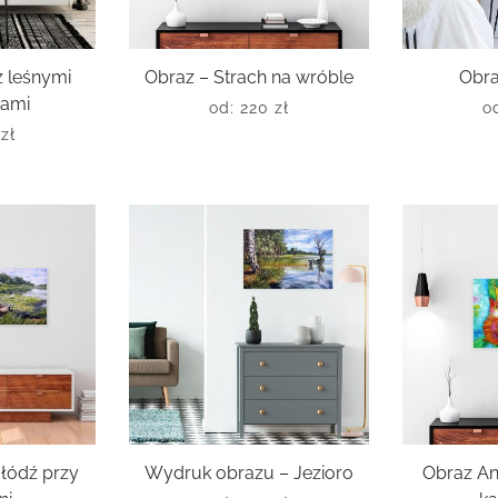
z leśnymi
Obraz – Strach na wróble
Obra
kami
od:
220
zł
o
0
zł
 łódź przy
Wydruk obrazu – Jezioro
Obraz An