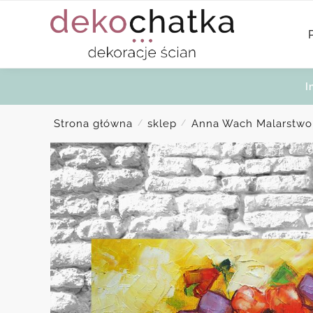
Skip
Skip
to
to
navigation
content
I
Strona główna
sklep
Anna Wach Malarstwo
/
/