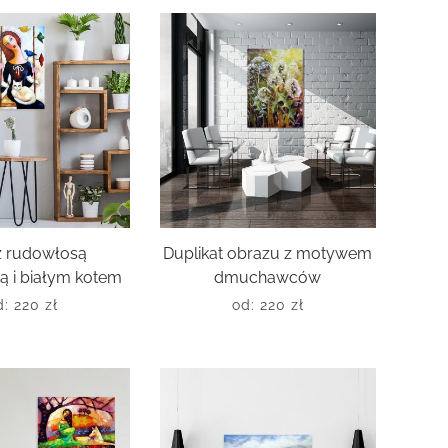
z rudowłosą
Duplikat obrazu z motywem
ą i białym kotem
dmuchawców
d:
220
zł
od:
220
zł