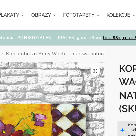
PLAKATY
OBRAZY
FOTOTAPETY
KOLEKCJE
nfolinia: PONIEDZIAŁEK — PIĄTEK: 9.00-16.00
tel.: 881 31 71 
Kopia obrazu Anny Wach – martwa natura
/
KO
WA
NA
(SK
Kop
- w