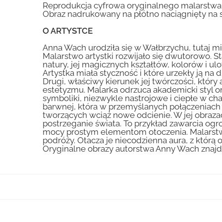
Reprodukcja cyfrowa oryginalnego malarstwa
Obraz nadrukowany na płótno naciągnięty na 
O ARTYSTCE
Anna Wach urodziła się w Wałbrzychu, tutaj mi
Malarstwo artystki rozwijało się dwutorowo. St
natury, jej magicznych kształtów, kolorów i ulo
Artystka miała styczność i które urzekły ją n
Drugi, właściwy kierunek jej twórczości, któ
estetyzmu. Malarka odrzuca akademicki styl ora
symboliki, niezwykle nastrojowe i ciepłe w c
barwnej, która w przemyślanych połączeniach 
tworzących wciąż nowe odcienie. W jej obraza
postrzeganie świata. To przykład zawarcia og
mocy prostym elementom otoczenia. Malarstwo
podróży. Otacza je niecodzienna aura, z którą
Oryginalne obrazy autorstwa Anny Wach znajduj