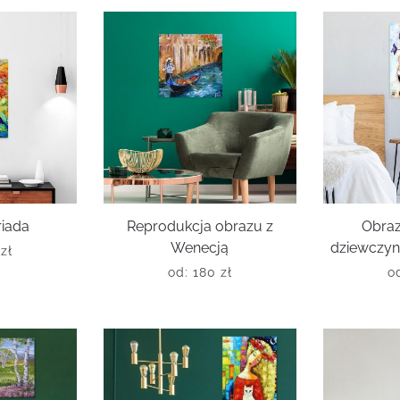
riada
Reprodukcja obrazu z
Obra
Wenecją
dziewczyn
0
zł
od:
180
zł
o