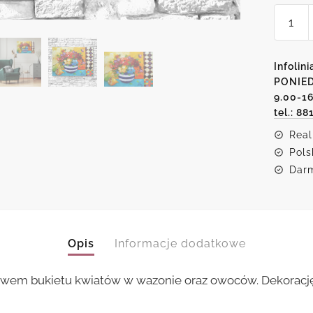
ilość
Kopia
obraz
Anny
Infolini
Wach
PONIED
9.00-1
-
tel.: 88
martw
natura
Real
Pols
Darm
Opis
Informacje dodatkowe
ywem bukietu kwiatów w wazonie oraz owoców. Dekorację