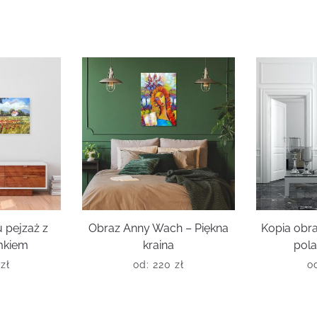
 pejzaż z
Obraz Anny Wach – Piękna
Kopia obr
mkiem
kraina
pola
0
zł
od:
220
zł
o