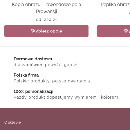
Kopia obrazu – lawendowe pola
Replika obra
Prowansji
od:
220
zł
Wybierz opcje
Wy
Darmowa dostawa
dla zamówień powyżej 500 zł
Polska firma
Polskie produkty, polska gwarancja
100% personalizacji
Każdy produkt dopasujemy wymiarem i kolorem
O sklepie