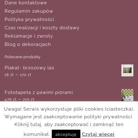
Dane kontaktowe
Regulamin zakupów
Polityka prywatności
Czas realizacji i koszty dostawy
Reklamacje i zwroty
Blog o dekoracjach
Polecane produkty
Plakat- brzozowy las
–
18
zł
170
zł
Fototapeta z pawimi piórami
–
476
zł
720
zł
Uwaga! Serwis wykorzystuje pliki cookies (ciasteczka).
Wymagane jest zaakceptowanie polityki prywatności.
Plakat z motywem zakochanych
–
Kliknij tutaj, aby zaakceptować i zamknąć ten
80
zł
220
zł
komunikat.
Czytaj wiecej
akceptuję