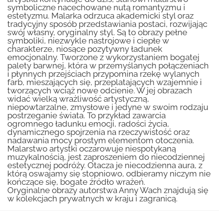
symboliczne nacechowane nutą romantyzmu i
estetyzmu. Malarka odrzuca akademicki styl oraz
tradycyjny sposób przedstawiania postaci, rozwijając
swój własny, oryginalny styl. Są to obrazy pełne
symboliki, niezwykle nastrojowe i ciepłe w
charakterze, niosące pozytywny ładunek
emocjonalny. Tworzone z wykorzystaniem bogatej
palety barwnej, która w przemyślanych połączeniach
i płynnych przejściach przypomina rzekę wylanych
farb, mieszających się, przeplatających wzajemnie i
tworzących wciąż nowe odcienie. W jej obrazach
widać wielką wrażliwość artystyczną,
niepowtarzalne, zmysłowe i jedyne w swoim rodzaju
postrzeganie świata. To przykład zawarcia
ogromnego ładunku emocji, radości życia,
dynamicznego spojrzenia na rzeczywistość oraz
nadawania mocy prostym elementom otoczenia.
Malarstwo artystki oczarowuje niespotykaną
muzykalnością, jest zaproszeniem do niecodziennej
estetycznej podróży. Otacza je niecodzienna aura, z
którą oswajamy się stopniowo, odbieramy niczym nie
kończące się, bogate źródło wrażeń.
Oryginalne obrazy autorstwa Anny Wach znajdują się
w kolekcjach prywatnych w kraju i zagranicą.