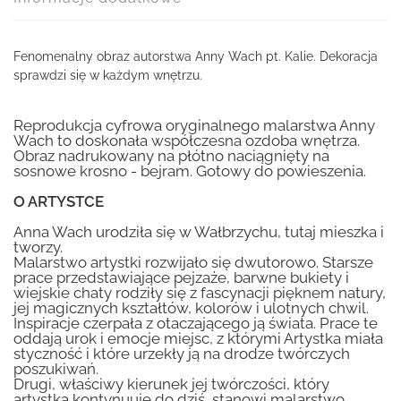
Fenomenalny obraz autorstwa Anny Wach pt. Kalie. Dekoracja
sprawdzi się w każdym wnętrzu.
Reprodukcja cyfrowa oryginalnego malarstwa Anny
Wach to doskonała współczesna ozdoba wnętrza.
Obraz nadrukowany na płótno naciągnięty na
sosnowe krosno - bejram. Gotowy do powieszenia.
O ARTYSTCE
Anna Wach urodziła się w Wałbrzychu, tutaj mieszka i
tworzy.
Malarstwo artystki rozwijało się dwutorowo. Starsze
prace przedstawiające pejzaże, barwne bukiety i
wiejskie chaty rodziły się z fascynacji pięknem natury,
jej magicznych kształtów, kolorów i ulotnych chwil.
Inspiracje czerpała z otaczającego ją świata. Prace te
oddają urok i emocje miejsc, z którymi Artystka miała
styczność i które urzekły ją na drodze twórczych
poszukiwań.
Drugi, właściwy kierunek jej twórczości, który
artystka kontynuuje do dziś, stanowi malarstwo