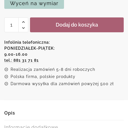
Wyceń na wymiar
ilość
Dodaj do koszyka
Kopia
obrazu
Anny
Infolinia telefoniczna:
Wach
PONIEDZIAŁEK-PIĄTEK:
9.00-16.00
-
tel.: 881 31 71 81
Kalie
Realizacja zamówień 5-8 dni roboczych
Polska firma, polskie produkty
Darmowa wysyłka dla zamówień powyżej 500 zł
Opis
Informacje dodatkowe