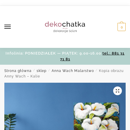
Skip
Skip
to
to
navigation
content
0
Infolinia: PONIEDZIAŁEK — PIĄTEK: 9.00-16.00
tel.: 881 31
71 81
Strona główna
/
sklep
/
Anna Wach Malarstwo
/
Kopia obrazu
Anny Wach – Kalie