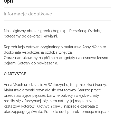
Opis
Informacje dodatkowe
Nostalgiczny obraz z grecką boginią – Persefoną. Ozdobę
polecamy do dekoracji kawiarni.
Reprodukcja cyfrowa oryginalnego malarstwa Anny Wach to
doskonała współczesna ozdoba wnętrza.
Obraz nadrukowany na płótno naciągnięty na sosnowe krosno -
bejram. Gotowy do powieszenia.
O ARTYSTCE
Anna Wach urodziła się w Wałbrzychu, tutaj mieszka i tworzy.
Malarstwo artystki rozwijało się dwutorowo. Starsze prace
przedstawiające pejzaże, barwne bukiety i wiejskie chaty
rodziły się z fascynacji pięknem natury, jej magicznych
kształtów, kolorów i ulotnych chwil. Inspiracje czerpała z
otaczającego ją świata. Prace te oddają urok i emocje miejsc, z