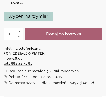
1,570
zł
Wyceń na wymiar
ilość
Dodaj do koszyka
Kopia
obrazu
Anny
Infolinia telefoniczna:
Wach
PONIEDZIAŁEK-PIĄTEK:
9.00-16.00
-
tel.: 881 31 71 81
Chwila
przed
Realizacja zamówień 5-8 dni roboczych
porwaniem
Polska firma, polskie produkty
Persefony
Darmowa wysyłka dla zamówień powyżej 500 zł