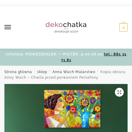
Skip
Skip
to
to
navigation
content
0
Infolinia: PONIEDZIAŁEK — PIĄTEK: 9.00-16.00
tel.: 881 31
71 81
Strona główna
/
sklep
/
Anna Wach Malarstwo
/
Kopia obrazu
Anny Wach – Chwila przed porwaniem Persefony