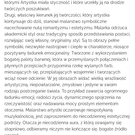
którymi Artystka miała styczność i które urzekły ją na drodze
twórczych poszukiwań.
Drugi, właściwy kierunek jej twórczości, który artystka
kontynuuje do dziś, stanowi malarstwo symboliczne
nacechowane nutą romantyzmu i estetyzmu. Malarka odrzuca
akademicki styl oraz tradycyjny sposób przedstawiania postaci,
rozwijając swój własny, oryginalny styl. Są to obrazy pełne
symboliki, niezwykle nastrojowe i ciepłe w charakterze, niosące
pozytywny ładunek emocjonalny. Tworzone z wykorzystaniem
bogatej palety barwnej, która w przemyślanych połączeniach i
płynnych przejściach przypomina rzekę wylanych farb,
mieszających się, przeplatających wzajemnie i tworzących
wciąż nowe odcienie. W jej obrazach widać wielką wrażliwość
artystyczną, niepowtarzalne, zmysłowe i jedyne w swoim
rodzaju postrzeganie świata. To przykład zawarcia ogromnego
ładunku emocji, radości życia, dynamicznego spojrzenia na
rzeczywistość oraz nadawania mocy prostym elementom
otoczenia. Malarstwo artystki oczarowuje niespotykaną
muzykalnością, jest zaproszeniem do niecodziennej estetycznej
podróży. Otacza je niecodzienna aura, z którą oswajamy się
stopniowo, odbieramy niczym nie kończące się, bogate źródło