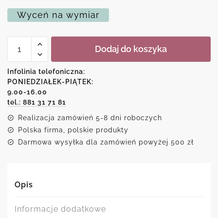
Wyceń na wymiar
ilość
Dodaj do koszyka
I
love
Warszawa
Infolinia telefoniczna:
jako
PONIEDZIAŁEK-PIĄTEK:
napis
9.00-16.00
plakatu
tel.: 881 31 71 81
Realizacja zamówień 5-8 dni roboczych
Polska firma, polskie produkty
Darmowa wysyłka dla zamówień powyżej 500 zł
Opis
Informacje dodatkowe