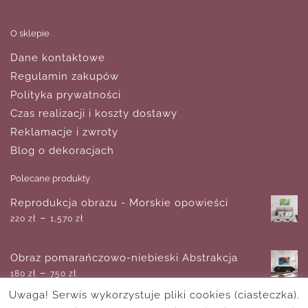
O sklepie
Dane kontaktowe
Regulamin zakupów
Polityka prywatności
Czas realizacji i koszty dostawy
Reklamacje i zwroty
Blog o dekoracjach
Polecane produkty
Reprodukcja obrazu - Morskie opowieści
–
220
zł
1,570
zł
Obraz pomarańczowo-niebieski Abstrakcja
–
180
zł
750
zł
Uwaga! Serwis wykorzystuje pliki cookies (ciasteczka).