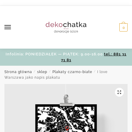
Skip
Skip
to
to
navigation
content
0
Infolinia: PONIEDZIAŁEK — PIĄTEK: 9.00-16.00
tel.: 881 31
71 81
Strona główna
/
sklep
/
Plakaty czarno-białe
/
I love
Warszawa jako napis plakatu