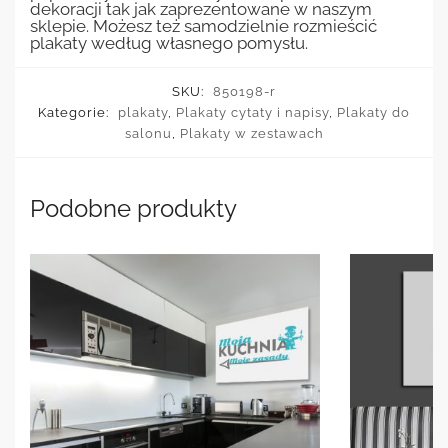
dekoracji tak jak zaprezentowane w naszym
sklepie. Możesz też samodzielnie rozmieścić
plakaty według własnego pomysłu.
SKU:
850198-r
Kategorie:
plakaty
,
Plakaty cytaty i napisy
,
Plakaty do
salonu
,
Plakaty w zestawach
Podobne produkty