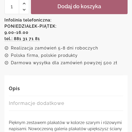
ilość
Dodaj do koszyka
Galeria
plakatów
z
Infolinia telefoniczna:
motywem
PONIEDZIAŁEK-PIĄTEK:
ptaków,
9.00-16.00
napisów
i
tel.: 881 31 71 81
portretów
Realizacja zamówień 5-8 dni roboczych
kobiet
Polska firma, polskie produkty
Darmowa wysyłka dla zamówień powyżej 500 zł
Opis
Informacje dodatkowe
Pięknym zestawem plakatów w kolorze szarym i różowymi
napisami. Nowoczesną galeria plakatów upiększysz ściany