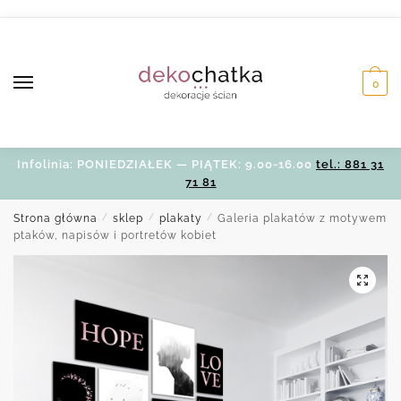
Skip
Skip
to
to
navigation
content
0
Infolinia: PONIEDZIAŁEK — PIĄTEK: 9.00-16.00
tel.: 881 31
71 81
Strona główna
/
sklep
/
plakaty
/
Galeria plakatów z motywem
ptaków, napisów i portretów kobiet