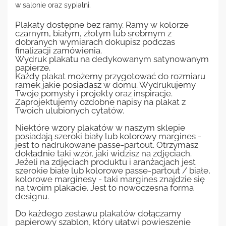
w salonie oraz sypialni.
Plakaty dostępne bez ramy. Ramy w kolorze
czarnym, białym, złotym lub srebrnym z
dobranych wymiarach dokupisz podczas
finalizacji zamówienia.
Wydruk plakatu na dedykowanym satynowanym
papierze.
Każdy plakat możemy przygotować do rozmiaru
ramek jakie posiadasz w domu. Wydrukujemy
Twoje pomysły i projekty oraz inspiracje.
Zaprojektujemy ozdobne napisy na plakat z
Twoich ulubionych cytatów.
Niektóre wzory plakatów w naszym sklepie
posiadają szeroki biały lub kolorowy margines -
jest to nadrukowane passe-partout. Otrzymasz
dokładnie taki wzór, jaki widzisz na zdjęciach.
Jeżeli na zdjęciach produktu i aranżacjach jest
szerokie białe lub kolorowe passe-partout / białe,
kolorowe marginesy - taki margines znajdzie się
na twoim plakacie. Jest to nowoczesna forma
designu.
Do każdego zestawu plakatów dołączamy
papierowy szablon, który ułatwi powieszenie