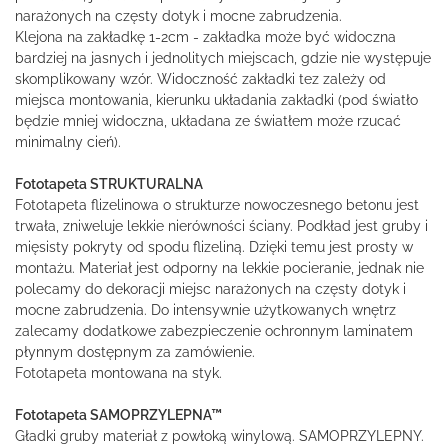
narażonych na częsty dotyk i mocne zabrudzenia.
Klejona na zakładkę 1-2cm - zakładka może być widoczna
bardziej na jasnych i jednolitych miejscach, gdzie nie występuje
skomplikowany wzór. Widoczność zakładki tez zależy od
miejsca montowania, kierunku układania zakładki (pod światło
będzie mniej widoczna, układana ze światłem może rzucać
minimalny cień).
Fototapeta STRUKTURALNA
Fototapeta flizelinowa o strukturze nowoczesnego betonu jest
trwała, zniweluje lekkie nierówności ściany. Podkład jest gruby i
mięsisty pokryty od spodu flizeliną. Dzięki temu jest prosty w
montażu. Materiał jest odporny na lekkie pocieranie, jednak nie
polecamy do dekoracji miejsc narażonych na częsty dotyk i
mocne zabrudzenia. Do intensywnie użytkowanych wnętrz
zalecamy dodatkowe zabezpieczenie ochronnym laminatem
płynnym dostępnym za zamówienie.
Fototapeta montowana na styk.
Fototapeta SAMOPRZYLEPNA™
Gładki gruby materiał z powłoką winylową. SAMOPRZYLEPNY.