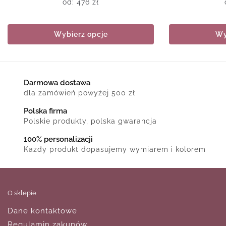
od:
476
zł
Wybierz opcje
Wy
Darmowa dostawa
dla zamówień powyżej 500 zł
Polska firma
Polskie produkty, polska gwarancja
100% personalizacji
Każdy produkt dopasujemy wymiarem i kolorem
O sklepie
Dane kontaktowe
Regulamin zakupów