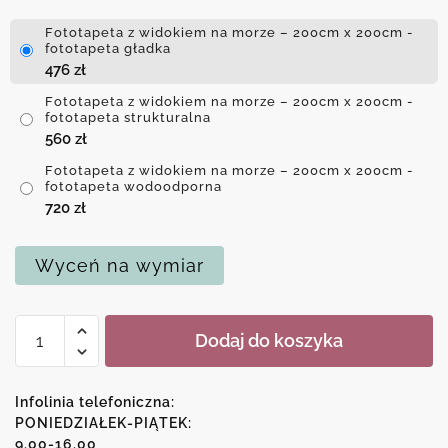
Fototapeta z widokiem na morze – 200cm x 200cm -
fototapeta gładka
476
zł
Fototapeta z widokiem na morze – 200cm x 200cm -
fototapeta strukturalna
560
zł
Fototapeta z widokiem na morze – 200cm x 200cm -
fototapeta wodoodporna
720
zł
Wyceń na wymiar
ilość
Dodaj do koszyka
Fototapeta
z
widokiem
Infolinia telefoniczna:
na
PONIEDZIAŁEK-PIĄTEK:
9.00-16.00
morze