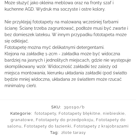
Może służyć jako okleina meblowa oraz na fronty szaf i
kuchenne AGD. Wydruk ma soczyste i ostre kolory.
Nie przyklejaj fototapety na malowaną wcześniej farbami
ścianę. Ścianę trzeba zagruntować, podłoże musi być zwarte i
bez domieszek lateksu. W innym przypadku fototapeta może
się odklejać.
Fototapetę można myć delikatnymi detergentami.
Klejona na zakładkę 1-2cm - zakładka może być widoczna
bardziej na jasnych i jednolitych miejscach, gdzie nie występuje
skomplikowany wzór. Widoczność zakładki tez zależy od
miejsca montowania, kierunku układania zakładki (pod światło
będzie mniej widoczna, układana ze światłem może rzucać
minimalny cień).
SKU:
390190/b
Kategorie:
fototapety
,
Fototapety błękitne, niebieskie,
granatowe
,
Fototapety do przedpokoju
,
Fototapety do
salonu
,
Fototapety do łazienki
,
Fototapety z krajobrazami
Tag:
złote tarasy