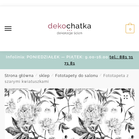
Skip
Skip
to
to
navigation
content
0
Infolinia: PONIEDZIAŁEK — PIĄTEK: 9.00-16.00
tel.: 881 31
71 81
Strona główna
/
sklep
/
Fototapety do salonu
/
Fototapeta z
szarymi kwiatuszkami