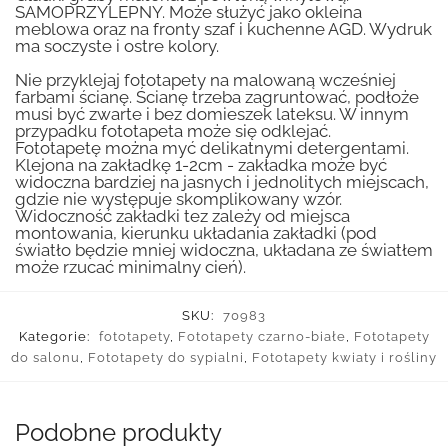
SAMOPRZYLEPNY. Może służyć jako okleina
meblowa oraz na fronty szaf i kuchenne AGD. Wydruk
ma soczyste i ostre kolory.
Nie przyklejaj fototapety na malowaną wcześniej
farbami ścianę. Ścianę trzeba zagruntować, podłoże
musi być zwarte i bez domieszek lateksu. W innym
przypadku fototapeta może się odklejać.
Fototapetę można myć delikatnymi detergentami.
Klejona na zakładkę 1-2cm - zakładka może być
widoczna bardziej na jasnych i jednolitych miejscach,
gdzie nie występuje skomplikowany wzór.
Widoczność zakładki tez zależy od miejsca
montowania, kierunku układania zakładki (pod
światło będzie mniej widoczna, układana ze światłem
może rzucać minimalny cień).
SKU:
70983
Kategorie:
fototapety
,
Fototapety czarno-białe
,
Fototapety
do salonu
,
Fototapety do sypialni
,
Fototapety kwiaty i rośliny
Podobne produkty