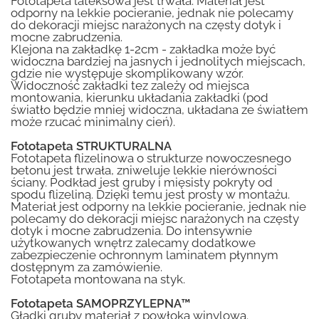
Fototapeta lateksowa jest trwała. Materiał jest
odporny na lekkie pocieranie, jednak nie polecamy
do dekoracji miejsc narażonych na częsty dotyk i
mocne zabrudzenia.
Klejona na zakładkę 1-2cm - zakładka może być
widoczna bardziej na jasnych i jednolitych miejscach,
gdzie nie występuje skomplikowany wzór.
Widoczność zakładki tez zależy od miejsca
montowania, kierunku układania zakładki (pod
światło będzie mniej widoczna, układana ze światłem
może rzucać minimalny cień).
Fototapeta STRUKTURALNA
Fototapeta flizelinowa o strukturze nowoczesnego
betonu jest trwała, zniweluje lekkie nierówności
ściany. Podkład jest gruby i mięsisty pokryty od
spodu flizeliną. Dzięki temu jest prosty w montażu.
Materiał jest odporny na lekkie pocieranie, jednak nie
polecamy do dekoracji miejsc narażonych na częsty
dotyk i mocne zabrudzenia. Do intensywnie
użytkowanych wnętrz zalecamy dodatkowe
zabezpieczenie ochronnym laminatem płynnym
dostępnym za zamówienie.
Fototapeta montowana na styk.
Fototapeta SAMOPRZYLEPNA™
Gładki gruby materiał z powłoką winylową.