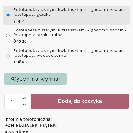
Fototapeta z szarymi kwiatuszkami – 300cm x 200cm -
fototapeta gładka
714
zł
Fototapeta z szarymi kwiatuszkami – 300cm x 200cm -
fototapeta strukturalna
840
zł
Fototapeta z szarymi kwiatuszkami – 300cm x 200cm -
fototapeta wodoodporna
1,080
zł
Wyceń na wymiar
ilość
Dodaj do koszyka
Fototapeta
z
szarymi
Infolinia telefoniczna:
kwiatuszkami
PONIEDZIAŁEK-PIĄTEK:
9.00-16.00