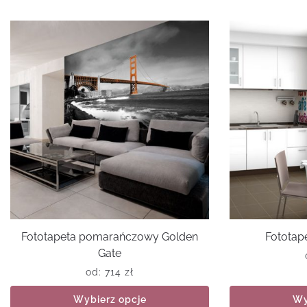
Fototapeta pomarańczowy Golden
Fototap
Gate
od:
714
zł
Wybierz opcje
Wy