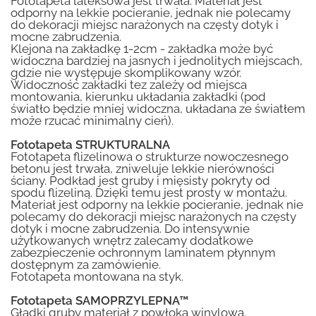
Fototapeta lateksowa jest trwała. Materiał jest
odporny na lekkie pocieranie, jednak nie polecamy
do dekoracji miejsc narażonych na częsty dotyk i
mocne zabrudzenia.
Klejona na zakładkę 1-2cm - zakładka może być
widoczna bardziej na jasnych i jednolitych miejscach,
gdzie nie występuje skomplikowany wzór.
Widoczność zakładki tez zależy od miejsca
montowania, kierunku układania zakładki (pod
światło będzie mniej widoczna, układana ze światłem
może rzucać minimalny cień).
Fototapeta STRUKTURALNA
Fototapeta flizelinowa o strukturze nowoczesnego
betonu jest trwała, zniweluje lekkie nierówności
ściany. Podkład jest gruby i mięsisty pokryty od
spodu flizeliną. Dzięki temu jest prosty w montażu.
Materiał jest odporny na lekkie pocieranie, jednak nie
polecamy do dekoracji miejsc narażonych na częsty
dotyk i mocne zabrudzenia. Do intensywnie
użytkowanych wnętrz zalecamy dodatkowe
zabezpieczenie ochronnym laminatem płynnym
dostępnym za zamówienie.
Fototapeta montowana na styk.
Fototapeta SAMOPRZYLEPNA™
Gładki gruby materiał z powłoką winylową.