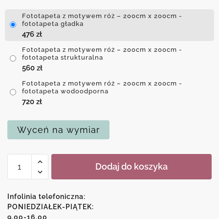
Fototapeta z motywem róż – 200cm x 200cm -
fototapeta gładka
476
zł
Fototapeta z motywem róż – 200cm x 200cm -
fototapeta strukturalna
560
zł
Fototapeta z motywem róż – 200cm x 200cm -
fototapeta wodoodporna
720
zł
Wyceń na wymiar
ilość
Dodaj do koszyka
Fototapeta
z
motywem
Infolinia telefoniczna:
róż
PONIEDZIAŁEK-PIĄTEK:
9.00-16.00