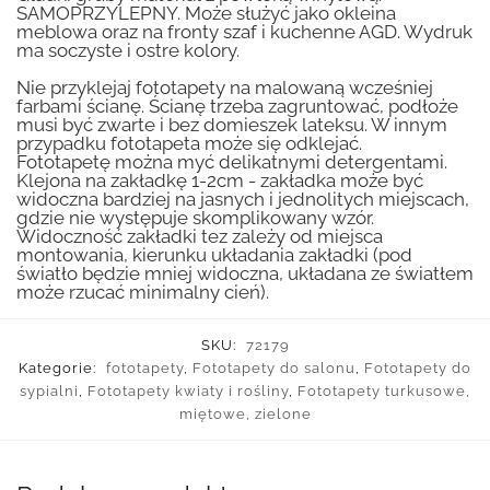
SAMOPRZYLEPNY. Może służyć jako okleina
meblowa oraz na fronty szaf i kuchenne AGD. Wydruk
ma soczyste i ostre kolory.
Nie przyklejaj fototapety na malowaną wcześniej
farbami ścianę. Ścianę trzeba zagruntować, podłoże
musi być zwarte i bez domieszek lateksu. W innym
przypadku fototapeta może się odklejać.
Fototapetę można myć delikatnymi detergentami.
Klejona na zakładkę 1-2cm - zakładka może być
widoczna bardziej na jasnych i jednolitych miejscach,
gdzie nie występuje skomplikowany wzór.
Widoczność zakładki tez zależy od miejsca
montowania, kierunku układania zakładki (pod
światło będzie mniej widoczna, układana ze światłem
może rzucać minimalny cień).
SKU:
72179
Kategorie:
fototapety
,
Fototapety do salonu
,
Fototapety do
sypialni
,
Fototapety kwiaty i rośliny
,
Fototapety turkusowe,
miętowe, zielone