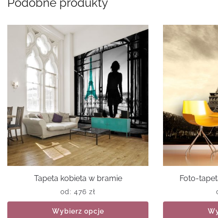
Podobne produkty
Tapeta kobieta w bramie
Foto-tape
od:
476
zł
Wybierz opcje
Wy