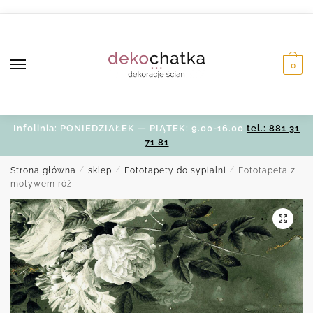
Skip
Skip
to
to
navigation
content
0
Infolinia: PONIEDZIAŁEK — PIĄTEK: 9.00-16.00
tel.: 881 31
71 81
Strona główna
/
sklep
/
Fototapety do sypialni
/
Fototapeta z
motywem róż