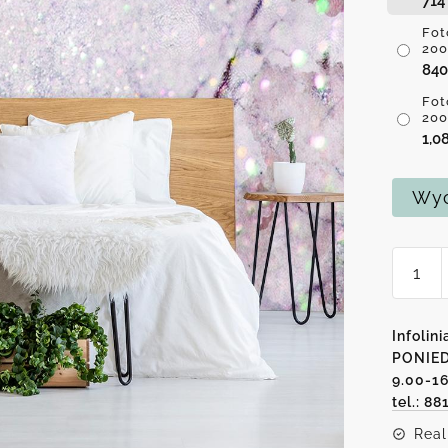
71
Fot
200
84
Fot
200
1,0
Wyc
ilość
Fotota
z
moty
Infolini
marmu
PONIED
9.00-1
różow
tel.: 88
Real