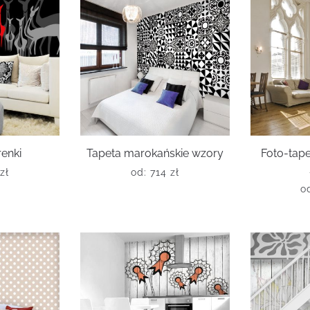
renki
Tapeta marokańskie wzory
Foto-tape
zł
od:
714
zł
o