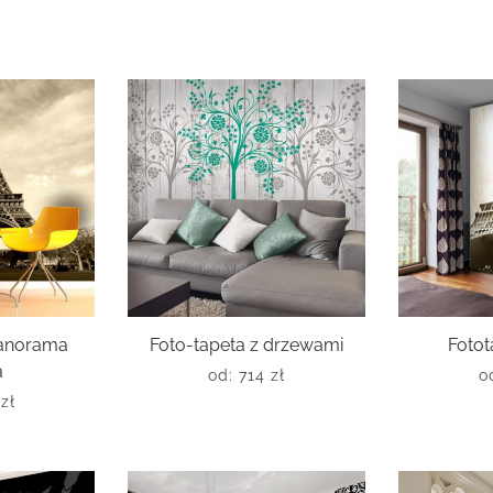
panorama
Foto-tapeta z drzewami
Fotot
a
od:
714
zł
o
6
zł