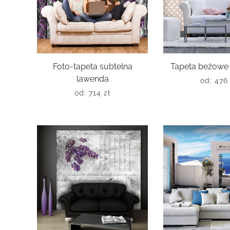
Foto-tapeta subtelna
Tapeta beżowe 
lawenda
od:
47
od:
714
zł