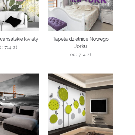
wansalskie kwiaty
Tapeta dzielnice Nowego
Jorku
d:
714
zł
od:
714
zł