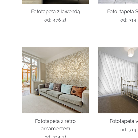
Fototapeta z lawendą
Foto-tapeta S
od:
476
zł
od:
714
Fototapeta z retro
Fototapeta 
ornamentem
od:
714
od:
714
zł