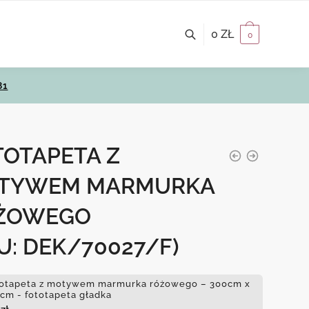
0
ZŁ
0
81
TOTAPETA Z
TYWEM MARMURKA
ŻOWEGO
U: DEK/70027/F)
otapeta z motywem marmurka różowego – 300cm x
cm - fototapeta gładka