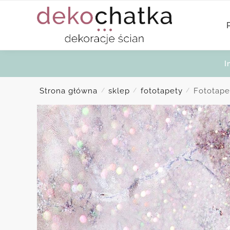
Skip
Skip
to
to
navigation
content
I
Strona główna
sklep
fototapety
Fototap
/
/
/