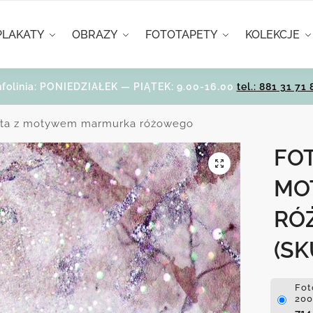
PLAKATY
OBRAZY
FOTOTAPETY
KOLEKCJE
nfolinia: PONIEDZIAŁEK — PIĄTEK: 9.00-16.00
tel.: 881 31 71 
eta z motywem marmurka różowego
FO
MO
RÓ
(SK
Fot
200