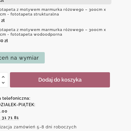
4
zł
otapeta z motywem marmurka różowego – 300cm x
cm - fototapeta strukturalna
0
zł
otapeta z motywem marmurka różowego – 300cm x
cm - fototapeta wodoodporna
80
zł
eń na wymiar
Dodaj do koszyka
peta
wem
a telefoniczna:
rka
ZIAŁEK-PIĄTEK:
6.00
ego
1 31 71 81
izacja zamówień 5-8 dni roboczych