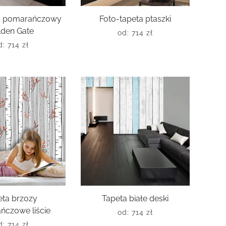
ta pomarańczowy
Foto-tapeta ptaszki
lden Gate
od:
714
zł
d:
714
zł
eta brzozy
Tapeta białe deski
ńczowe liście
od:
714
zł
d:
714
zł