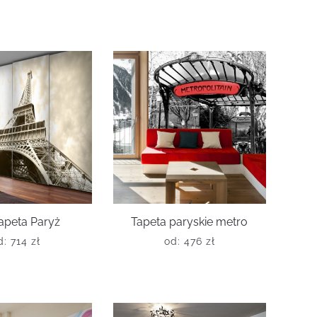
apeta Paryż
Tapeta paryskie metro
d:
714
zł
od:
476
zł