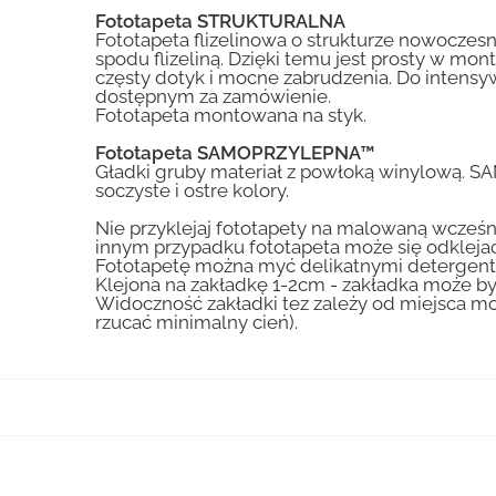
Fototapeta STRUKTURALNA
Fototapeta flizelinowa o strukturze nowoczesne
spodu flizeliną. Dzięki temu jest prosty w mon
częsty dotyk i mocne zabrudzenia. Do inte
dostępnym za zamówienie.
Fototapeta montowana na styk.
Fototapeta SAMOPRZYLEPNA™
Gładki gruby materiał z powłoką winylową. S
soczyste i ostre kolory.
Nie przyklejaj fototapety na malowaną wcześn
innym przypadku fototapeta może się odklejać
Fototapetę można myć delikatnymi detergent
Klejona na zakładkę 1-2cm - zakładka może by
Widoczność zakładki tez zależy od miejsca mo
rzucać minimalny cień).