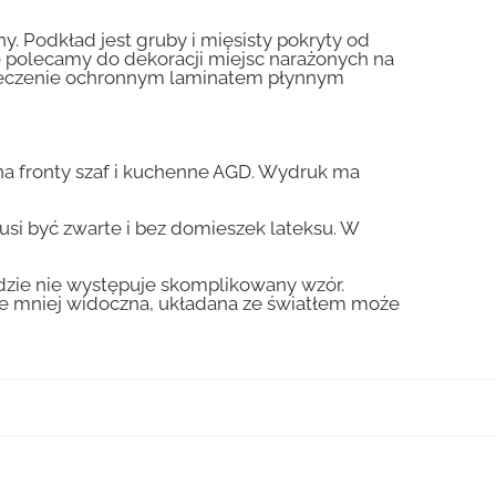
y. Podkład jest gruby i mięsisty pokryty od
nie polecamy do dekoracji miejsc narażonych na
pieczenie ochronnym laminatem płynnym
a fronty szaf i kuchenne AGD. Wydruk ma
usi być zwarte i bez domieszek lateksu. W
gdzie nie występuje skomplikowany wzór.
zie mniej widoczna, układana ze światłem może