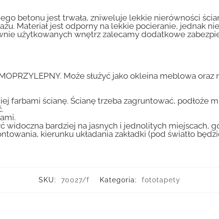
go betonu jest trwała, zniweluje lekkie nierówności ścian
tażu. Materiał jest odporny na lekkie pocieranie, jednak 
nsywnie użytkowanych wnętrz zalecamy dodatkowe zabez
AMOPRZYLEPNY. Może służyć jako okleina meblowa oraz n
iej farbami ścianę. Ścianę trzeba zagruntować, podłoże m
.
ami.
ć widoczna bardziej na jasnych i jednolitych miejscach, 
ntowania, kierunku układania zakładki (pod światło będ
SKU:
70027/f
Kategoria:
fototapety