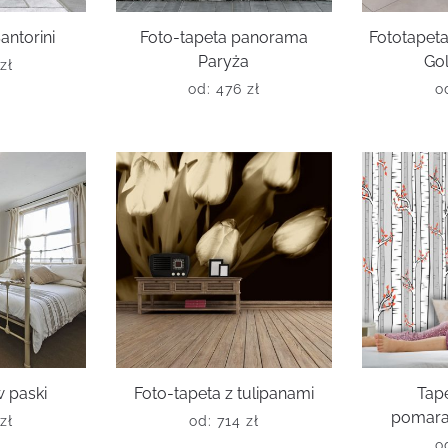
antorini
Foto-tapeta panorama
Fototape
Paryża
Go
zł
od:
476
zł
o
w paski
Foto-tapeta z tulipanami
Tap
pomara
zł
od:
714
zł
o