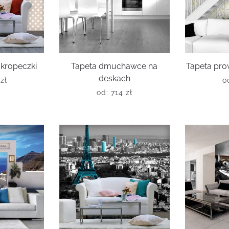
kropeczki
Tapeta dmuchawce na
Tapeta pro
deskach
6
zł
o
od:
714
zł