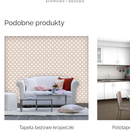
kremowe i beżowe
Podobne produkty
Tapeta beżowe kropeczki
Fototap