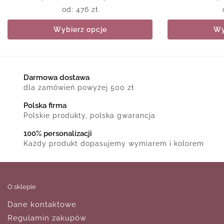
od:
476
zł
Wybierz opcje
Wy
Darmowa dostawa
dla zamówień powyżej 500 zł
Polska firma
Polskie produkty, polska gwarancja
100% personalizacji
Każdy produkt dopasujemy wymiarem i kolorem
O sklepie
Dane kontaktowe
Regulamin zakupów