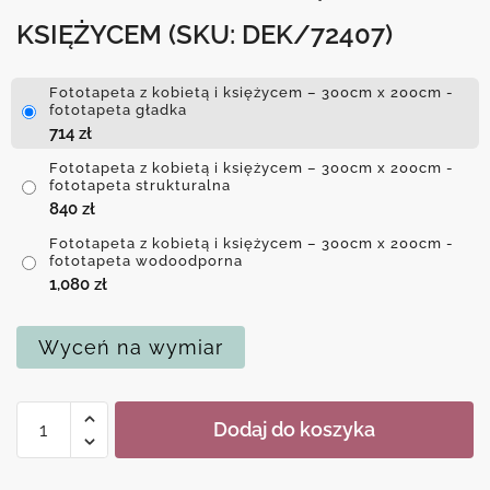
KSIĘŻYCEM
(SKU: DEK/72407)
Fototapeta z kobietą i księżycem – 300cm x 200cm -
fototapeta gładka
714
zł
Fototapeta z kobietą i księżycem – 300cm x 200cm -
fototapeta strukturalna
840
zł
Fototapeta z kobietą i księżycem – 300cm x 200cm -
fototapeta wodoodporna
1,080
zł
Wyceń na wymiar
ilość
Dodaj do koszyka
Fototapeta
z