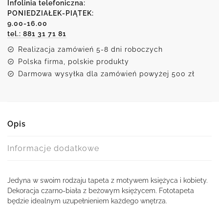
kobietą
Infolinia telefoniczna:
i
PONIEDZIAŁEK-PIĄTEK:
9.00-16.00
księżycem
tel.: 881 31 71 81
Realizacja zamówień 5-8 dni roboczych
Polska firma, polskie produkty
Darmowa wysyłka dla zamówień powyżej 500 zł
Opis
Informacje dodatkowe
Jedyna w swoim rodzaju tapeta z motywem księżyca i kobiety.
Dekoracja czarno-biała z beżowym księżycem. Fototapeta
będzie idealnym uzupełnieniem każdego wnętrza.