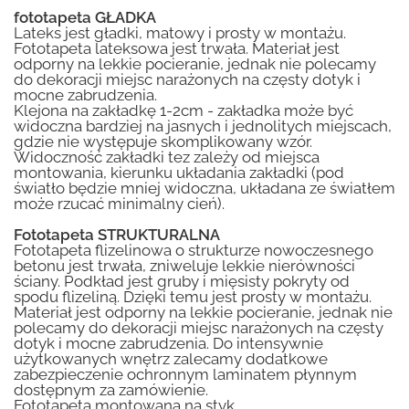
fototapeta GŁADKA
Lateks jest gładki, matowy i prosty w montażu.
Fototapeta lateksowa jest trwała. Materiał jest
odporny na lekkie pocieranie, jednak nie polecamy
do dekoracji miejsc narażonych na częsty dotyk i
mocne zabrudzenia.
Klejona na zakładkę 1-2cm - zakładka może być
widoczna bardziej na jasnych i jednolitych miejscach,
gdzie nie występuje skomplikowany wzór.
Widoczność zakładki tez zależy od miejsca
montowania, kierunku układania zakładki (pod
światło będzie mniej widoczna, układana ze światłem
może rzucać minimalny cień).
Fototapeta STRUKTURALNA
Fototapeta flizelinowa o strukturze nowoczesnego
betonu jest trwała, zniweluje lekkie nierówności
ściany. Podkład jest gruby i mięsisty pokryty od
spodu flizeliną. Dzięki temu jest prosty w montażu.
Materiał jest odporny na lekkie pocieranie, jednak nie
polecamy do dekoracji miejsc narażonych na częsty
dotyk i mocne zabrudzenia. Do intensywnie
użytkowanych wnętrz zalecamy dodatkowe
zabezpieczenie ochronnym laminatem płynnym
dostępnym za zamówienie.
Fototapeta montowana na styk.