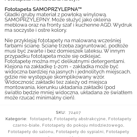
Fototapeta SAMOPRZYLEPNA™
Gładki gruby materiał z powłoką winylową.
SAMOPRZYLEPNY. Może służyć jako okleina
meblowa oraz na fronty szaf i kuchenne AGD. Wydruk
ma soczyste i ostre kolory.
Nie przyklejaj fototapety na malowaną wcześniej
farbami ścianę. Ścianę trzeba zagruntować, podłoże
musi być zwarte i bez domieszek lateksu. W innym
przypadku fototapeta może się odklejać.
Fototapetę można myć delikatnymi detergentami.
Klejona na zakładkę 1-2cm - zakładka może być
widoczna bardziej na jasnych i jednolitych miejscach,
gdzie nie występuje skomplikowany wzór.
Widoczność zakładki tez zależy od miejsca
montowania, kierunku układania zakładki (pod
światło będzie mniej widoczna, układana ze światłem
może rzucać minimalny cień).
SKU:
72407
Kategorie:
fototapety
,
Fototapety abstrakcyjne
,
Fototapety
czarno-białe
,
Fototapety do pokoju młodzieżowego
,
Fototapety do salonu
,
Fototapety do sypialni
,
Fototapety