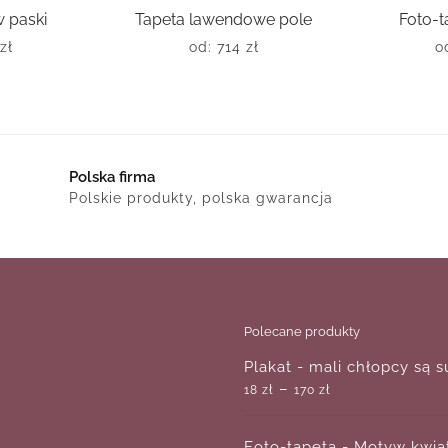
w paski
Tapeta lawendowe pole
Foto-t
zł
od:
714
zł
o
Polska firma
Polskie produkty, polska gwarancja
Polecane produkty
Plakat - mali chłopcy są 
–
18
zł
170
zł
Foto-tapeta - Motyw kwi