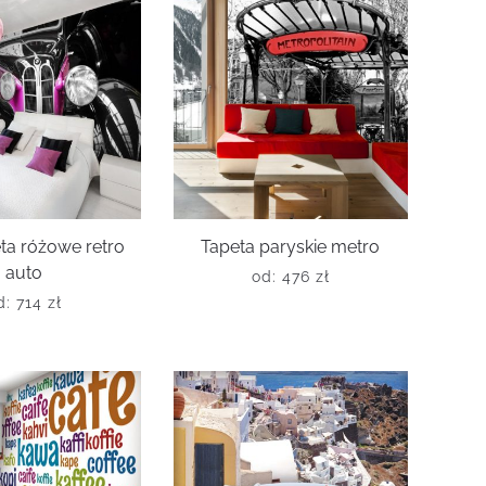
ta różowe retro
Tapeta paryskie metro
auto
od:
476
zł
d:
714
zł