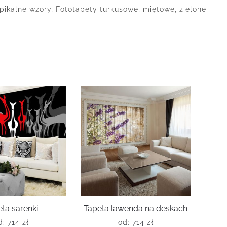
pikalne wzory
,
Fototapety turkusowe, miętowe, zielone
ta sarenki
Tapeta lawenda na deskach
d:
714
zł
od:
714
zł