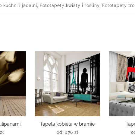
 kuchni i jadalni
,
Fototapety kwiaty i rośliny
,
Fototapety tro
tulipanami
Tapeta kobieta w bramie
Tape
zł
od:
476
zł
o