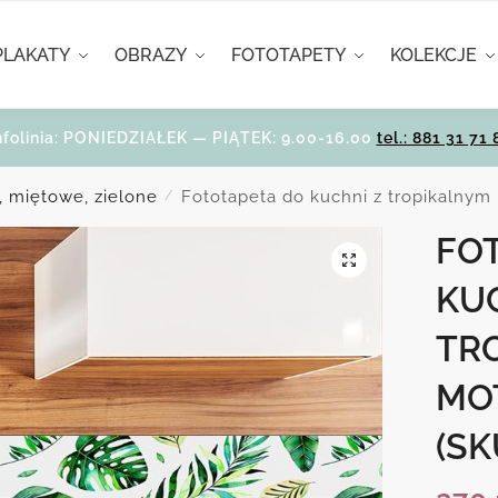
PLAKATY
OBRAZY
FOTOTAPETY
KOLEKCJE
nfolinia: PONIEDZIAŁEK — PIĄTEK: 9.00-16.00
tel.: 881 31 71 
, miętowe, zielone
Fototapeta do kuchni z tropikalny
/
FO
KU
TR
MO
(SK