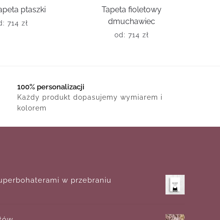
apeta ptaszki
Tapeta fioletowy
dmuchawiec
d:
714
zł
od:
714
zł
100% personalizacji
Każdy produkt dopasujemy wymiarem i
kolorem
superbohaterami w przebraniu
atów