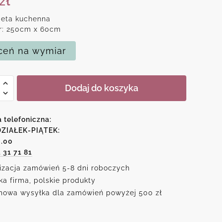
zł
peta kuchenna
r: 250cm x 60cm
eń na wymiar
Dodaj do koszyka
peta
a telefoniczna:
ZIAŁEK-PIĄTEK:
6.00
alnym
1 31 71 81
wem
izacja zamówień 5-8 dni roboczych
ka firma, polskie produkty
owa wysyłka dla zamówień powyżej 500 zł