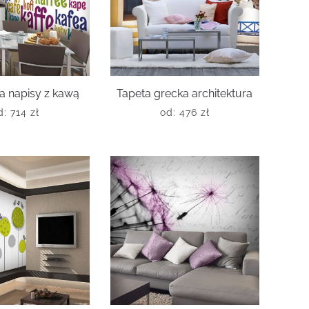
a napisy z kawą
Tapeta grecka architektura
d:
714
zł
od:
476
zł