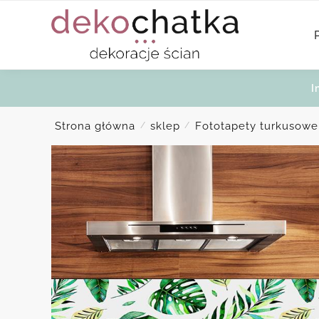
Skip
Skip
to
to
navigation
content
I
Strona główna
sklep
Fototapety turkusowe
/
/