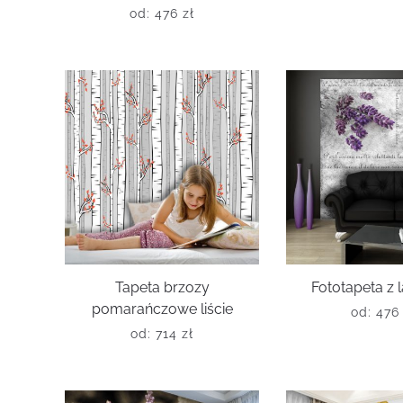
od:
476
zł
Tapeta brzozy
Fototapeta z
pomarańczowe liście
od:
47
od:
714
zł