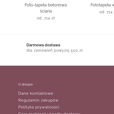
Foto-tapeta betonowa
Fototapeta 
ściana
od:
714
od:
714
zł
Darmowa dostawa
dla zamówień powyżej 500 zł
O sklepie
Dane kontaktowe
Regulamin zakupów
Polityka prywatności