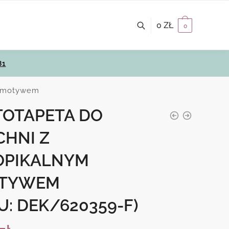
0
ZŁ
0
81
m motywem
TOTAPETA DO
CHNI Z
OPIKALNYM
TYWEM
U: DEK/620359-F)