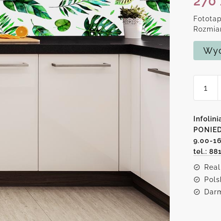
270
Fotota
Rozmia
Wyc
ilość
Fotota
do
kuchni
Infolini
z
PONIED
9.00-1
tropik
tel.: 88
moty
Real
Pols
Darm