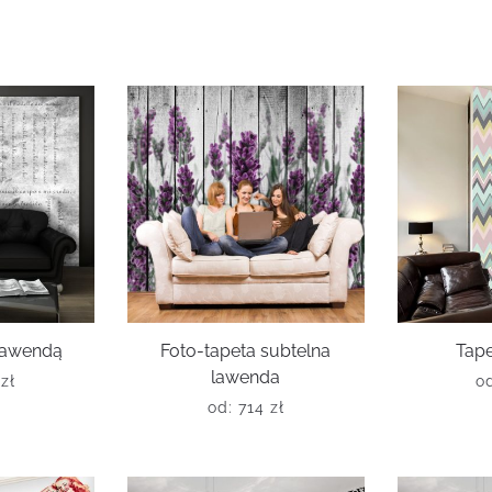
 lawendą
Foto-tapeta subtelna
Tape
lawenda
6
zł
o
od:
714
zł