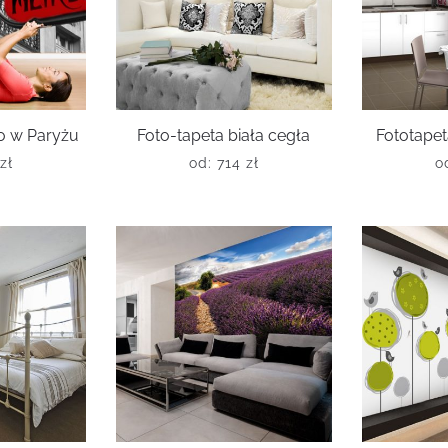
o w Paryżu
Foto-tapeta biała cegła
Fototapet
zł
od:
714
zł
o