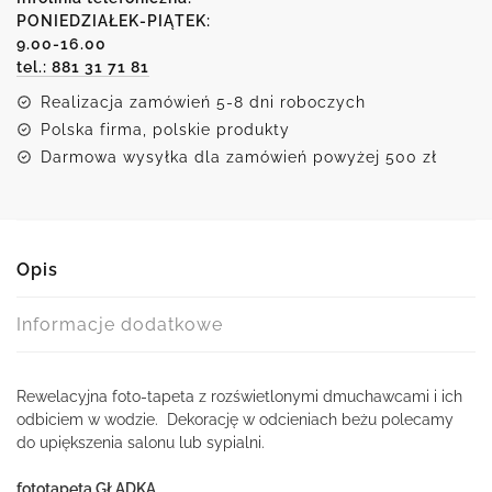
rozświetlonymi
PONIEDZIAŁEK-PIĄTEK:
9.00-16.00
dmuchawcami
tel.: 881 31 71 81
w
sepii
Realizacja zamówień 5-8 dni roboczych
Polska firma, polskie produkty
Darmowa wysyłka dla zamówień powyżej 500 zł
Opis
Informacje dodatkowe
Rewelacyjna foto-tapeta z rozświetlonymi dmuchawcami i ich
odbiciem w wodzie. Dekorację w odcieniach beżu polecamy
do upiększenia salonu lub sypialni.
fototapeta GŁADKA