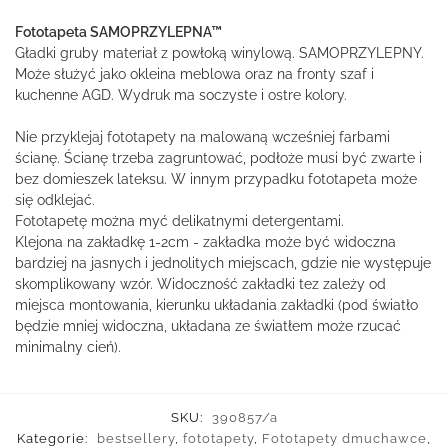
Fototapeta SAMOPRZYLEPNA™
Gładki gruby materiał z powłoką winylową. SAMOPRZYLEPNY.
Może służyć jako okleina meblowa oraz na fronty szaf i
kuchenne AGD. Wydruk ma soczyste i ostre kolory.
Nie przyklejaj fototapety na malowaną wcześniej farbami
ścianę. Ścianę trzeba zagruntować, podłoże musi być zwarte i
bez domieszek lateksu. W innym przypadku fototapeta może
się odklejać.
Fototapetę można myć delikatnymi detergentami.
Klejona na zakładkę 1-2cm - zakładka może być widoczna
bardziej na jasnych i jednolitych miejscach, gdzie nie występuje
skomplikowany wzór. Widoczność zakładki tez zależy od
miejsca montowania, kierunku układania zakładki (pod światło
będzie mniej widoczna, układana ze światłem może rzucać
minimalny cień).
SKU:
390857/a
Kategorie:
bestsellery
,
fototapety
,
Fototapety dmuchawce
,