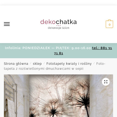
Skip
Skip
to
to
navigation
content
0
Infolinia: PONIEDZIAŁEK — PIĄTEK: 9.00-16.00
tel.: 881 31
71 81
Strona główna
/
sklep
/
Fototapety kwiaty i rośliny
/
Foto-
tapeta z rozświetlonymi dmuchawcami w sepii