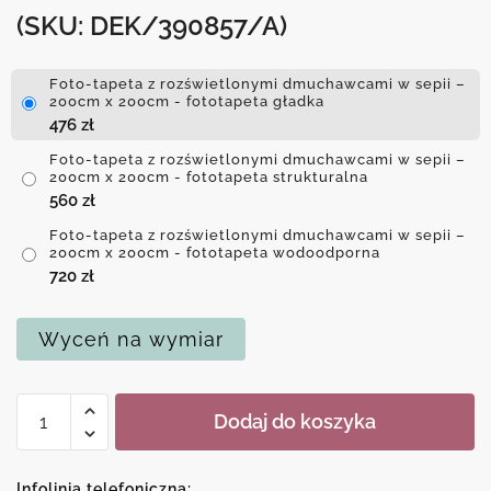
(SKU: DEK/390857/A)
Foto-tapeta z rozświetlonymi dmuchawcami w sepii –
200cm x 200cm - fototapeta gładka
476
zł
Foto-tapeta z rozświetlonymi dmuchawcami w sepii –
200cm x 200cm - fototapeta strukturalna
560
zł
Foto-tapeta z rozświetlonymi dmuchawcami w sepii –
200cm x 200cm - fototapeta wodoodporna
720
zł
Wyceń na wymiar
ilość
Dodaj do koszyka
Foto-
tapeta
z
Infolinia telefoniczna: