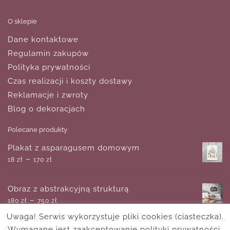
O sklepie
Dane kontaktowe
Regulamin zakupów
Polityka prywatności
Czas realizacji i koszty dostawy
Reklamacje i zwroty
Blog o dekoracjach
Polecane produkty
Plakat z asparagusem domowym
–
18
zł
170
zł
Obraz z abstrakcyjną strukturą
–
180
zł
750
zł
Uwaga! Serwis wykorzystuje pliki cookies (ciasteczka).
Wymagane jest zaakceptowanie polityki prywatności.
Kopia obrazu z łanem tulipanów