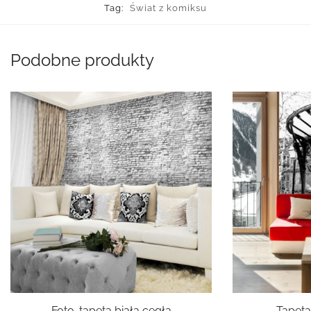
Tag:
Świat z komiksu
Podobne produkty
Foto-tapeta biała cegła
Tapeta