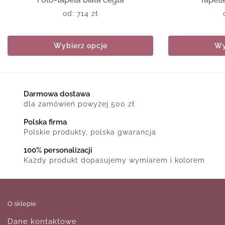
od:
714
zł
Wybierz opcje
Wy
Darmowa dostawa
dla zamówień powyżej 500 zł
Polska firma
Polskie produkty, polska gwarancja
100% personalizacji
Każdy produkt dopasujemy wymiarem i kolorem
O sklepie
Dane kontaktowe