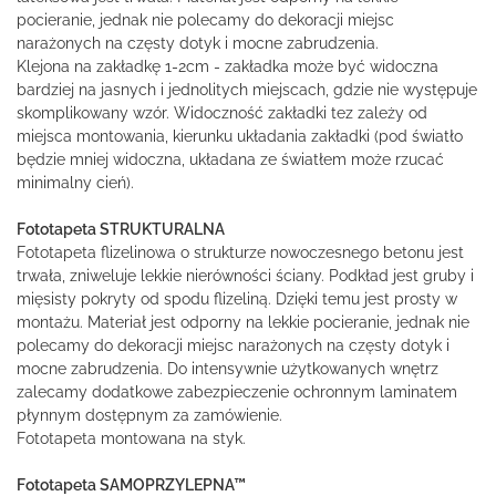
pocieranie, jednak nie polecamy do dekoracji miejsc
narażonych na częsty dotyk i mocne zabrudzenia.
Klejona na zakładkę 1-2cm - zakładka może być widoczna
bardziej na jasnych i jednolitych miejscach, gdzie nie występuje
skomplikowany wzór. Widoczność zakładki tez zależy od
miejsca montowania, kierunku układania zakładki (pod światło
będzie mniej widoczna, układana ze światłem może rzucać
minimalny cień).
Fototapeta STRUKTURALNA
Fototapeta flizelinowa o strukturze nowoczesnego betonu jest
trwała, zniweluje lekkie nierówności ściany. Podkład jest gruby i
mięsisty pokryty od spodu flizeliną. Dzięki temu jest prosty w
montażu. Materiał jest odporny na lekkie pocieranie, jednak nie
polecamy do dekoracji miejsc narażonych na częsty dotyk i
mocne zabrudzenia. Do intensywnie użytkowanych wnętrz
zalecamy dodatkowe zabezpieczenie ochronnym laminatem
płynnym dostępnym za zamówienie.
Fototapeta montowana na styk.
Fototapeta SAMOPRZYLEPNA™