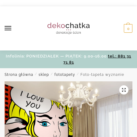
Skip
Skip
to
to
navigation
content
0
Infolinia: PONIEDZIAŁEK — PIĄTEK: 9.00-16.00
tel.: 881 31
71 81
Strona główna
/
sklep
/
fototapety
/
Foto-tapeta wyznanie