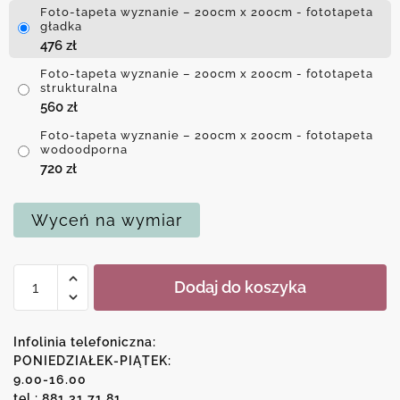
Foto-tapeta wyznanie – 200cm x 200cm - fototapeta
gładka
476
zł
Foto-tapeta wyznanie – 200cm x 200cm - fototapeta
strukturalna
560
zł
Foto-tapeta wyznanie – 200cm x 200cm - fototapeta
wodoodporna
720
zł
Wyceń na wymiar
ilość
Dodaj do koszyka
Foto-
tapeta
wyznanie
Infolinia telefoniczna:
PONIEDZIAŁEK-PIĄTEK:
9.00-16.00
tel.: 881 31 71 81