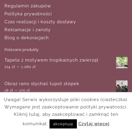
Regulamin zakupów
Polityka prywatności
Czas realizacji i koszty dostawy
Reklamacje i zwroty
Blog o dekoracjach
Polecane produkty
Tapeta z motywem tropikalnych zwierząt
–
714
zł
1,080
zł
Obraz rano słychać tupot stópek
–
18
zł
170
zł
Uwaga! Serwis wykorzystuje pliki cookies (ciasteczka).
Wymagane jest zaakceptowanie polityki prywatności.
Plakat - Łąkowe trawy
–
Kliknij tutaj, aby zaakceptować i zamknąć ten
18
zł
170
zł
komunikat.
Czytaj wiecej
akceptuję