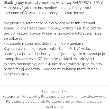
Gładki gruby materiał z powłoką winylową. SAMOPRZYLEPNY.
Może służyć jako okleina meblowa oraz na fronty szaf i
kuchenne AGD. Wydruk ma soczyste i ostre kolory.
Nie przyklejaj fototapety na malowaną wcześniej farbami
ścianę. Ścianę trzeba zagruntować, podłoże musi być zwarte i
bez domieszek lateksu. W innym przypadku fototapeta może
się odklejać.
Fototapetę można myć delikatnymi detergentami.
Klejona na zakładkę 1-2cm - zakładka może być widoczna
bardziej na jasnych i jednolitych miejscach, gdzie nie występuje
skomplikowany wzór. Widoczność zakładki tez zależy od
miejsca montowania, kierunku układania zakładki (pod światło
będzie mniej widoczna, układana ze światłem może rzucać
minimalny cień).
SKU:
390238/a
Kategorie:
fototapety
,
Fototapety do pokoju młodzieżowego
,
Fototapety do sypialni
,
Fototapety żółte, pomarańczowe,
czerwone