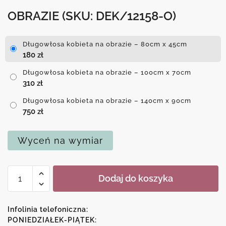
OBRAZIE
(SKU: DEK/12158-O)
Długowłosa kobieta na obrazie – 80cm x 45cm
180
zł
Długowłosa kobieta na obrazie – 100cm x 70cm
310
zł
Długowłosa kobieta na obrazie – 140cm x 90cm
750
zł
Wyceń na wymiar
ilość
Dodaj do koszyka
Długowłosa
kobieta
na
Infolinia telefoniczna:
obrazie
PONIEDZIAŁEK-PIĄTEK: