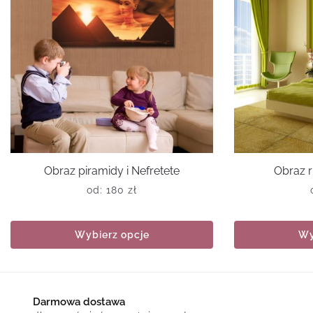
Obraz piramidy i Nefretete
Obraz r
od:
180
zł
Wybierz opcje
Wy
Darmowa dostawa