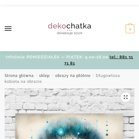
Skip
Skip
to
to
navigation
content
0
Infolinia: PONIEDZIAŁEK — PIĄTEK: 9.00-16.00
tel.: 881 31
71 81
Strona główna
/
sklep
/
obrazy na płótnie
/
Długowłosa
kobieta na obrazie