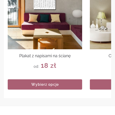
Plakat z napisami na ścianę
Ob
18
zł
od:
Wybierz opcje