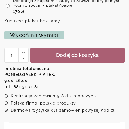
Dekoracja z napisem zakupy to zawsze dobry pomysł –
70cm x 100cm - plakat/papier
170
zł
Kupujesz plakat bez ramy.
Wyceń na wymiar
ilość
Dodaj do koszyka
Dekoracja
z
napisem
Infolinia telefoniczna:
zakupy
PONIEDZIAŁEK-PIĄTEK:
to
9.00-16.00
zawsze
dobry
tel.: 881 31 71 81
pomysł
Realizacja zamówień 5-8 dni roboczych
Polska firma, polskie produkty
Darmowa wysyłka dla zamówień powyżej 500 zł