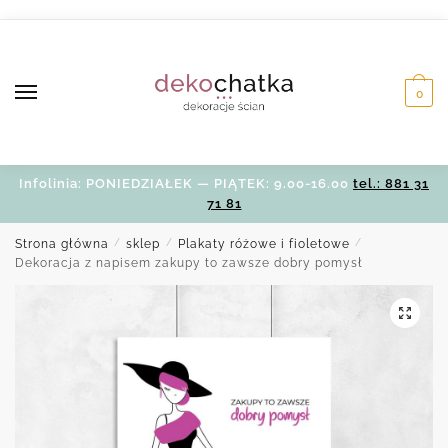
Skip
Skip
to
to
navigation
content
0
Infolinia: PONIEDZIAŁEK — PIĄTEK: 9.00-16.00
tel.: 881 31
71 81
Strona główna
/
sklep
/
Plakaty różowe i fioletowe
/
Dekoracja z napisem zakupy to zawsze dobry pomysł