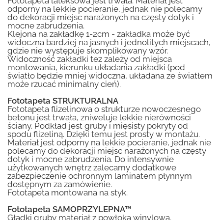
Fototapeta lateksowa jest trwała. Materiał jest
odporny na lekkie pocieranie, jednak nie polecamy
do dekoracji miejsc narażonych na częsty dotyk i
mocne zabrudzenia.
Klejona na zakładkę 1-2cm - zakładka może być
widoczna bardziej na jasnych i jednolitych miejscach,
gdzie nie występuje skomplikowany wzór.
Widoczność zakładki tez zależy od miejsca
montowania, kierunku układania zakładki (pod
światło będzie mniej widoczna, układana ze światłem
może rzucać minimalny cień).
Fototapeta STRUKTURALNA
Fototapeta flizelinowa o strukturze nowoczesnego
betonu jest trwała, zniweluje lekkie nierówności
ściany. Podkład jest gruby i mięsisty pokryty od
spodu flizeliną. Dzięki temu jest prosty w montażu.
Materiał jest odporny na lekkie pocieranie, jednak nie
polecamy do dekoracji miejsc narażonych na częsty
dotyk i mocne zabrudzenia. Do intensywnie
użytkowanych wnętrz zalecamy dodatkowe
zabezpieczenie ochronnym laminatem płynnym
dostępnym za zamówienie.
Fototapeta montowana na styk.
Fototapeta SAMOPRZYLEPNA™
Gładki gruby materiał z powłoką winylową.