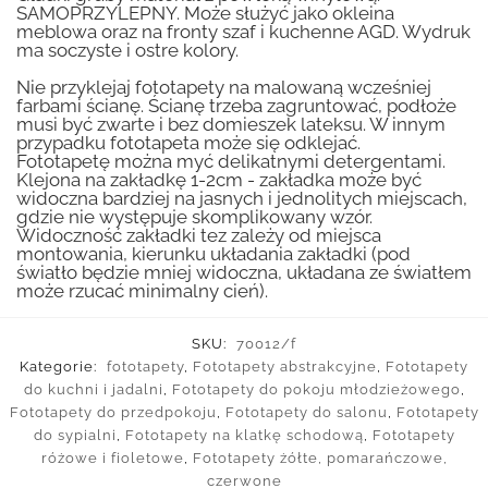
SAMOPRZYLEPNY. Może służyć jako okleina
meblowa oraz na fronty szaf i kuchenne AGD. Wydruk
ma soczyste i ostre kolory.
Nie przyklejaj fototapety na malowaną wcześniej
farbami ścianę. Ścianę trzeba zagruntować, podłoże
musi być zwarte i bez domieszek lateksu. W innym
przypadku fototapeta może się odklejać.
Fototapetę można myć delikatnymi detergentami.
Klejona na zakładkę 1-2cm - zakładka może być
widoczna bardziej na jasnych i jednolitych miejscach,
gdzie nie występuje skomplikowany wzór.
Widoczność zakładki tez zależy od miejsca
montowania, kierunku układania zakładki (pod
światło będzie mniej widoczna, układana ze światłem
może rzucać minimalny cień).
SKU:
70012/f
Kategorie:
fototapety
,
Fototapety abstrakcyjne
,
Fototapety
do kuchni i jadalni
,
Fototapety do pokoju młodzieżowego
,
Fototapety do przedpokoju
,
Fototapety do salonu
,
Fototapety
do sypialni
,
Fototapety na klatkę schodową
,
Fototapety
różowe i fioletowe
,
Fototapety żółte, pomarańczowe,
czerwone