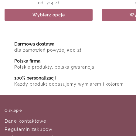
od:
714
zł
Wybierz opcje
Wy
Darmowa dostawa
dla zamówień powyżej 500 zł
Polska firma
Polskie produkty, polska gwarancja
100% personalizacji
Każdy produkt dopasujemy wymiarem i kolorem
O sklepie
Dane kontaktowe
Regulamin zakupów