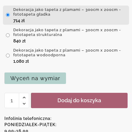
Dekoracja jako tapeta z plamami – 300cm x 200cm -
fototapeta gładka
714
zł
Dekoracja jako tapeta z plamami – 300cm x 200cm -
fototapeta strukturalna
840
zł
Dekoracja jako tapeta z plamami – 300cm x 200cm -
fototapeta wodoodporna
1,080
zł
Wyceń na wymiar
ilość
Dodaj do koszyka
Dekoracja
jako
tapeta
Infolinia telefoniczna:
z
PONIEDZIAŁEK-PIĄTEK:
9.00-16.00
plamami