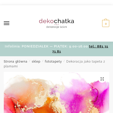
Skip
Skip
to
to
navigation
content
0
Infolinia: PONIEDZIAŁEK — PIĄTEK: 9.00-16.00
tel.: 881 31
71 81
Strona główna
/
sklep
/
fototapety
/
Dekoracja jako tapeta z
plamami