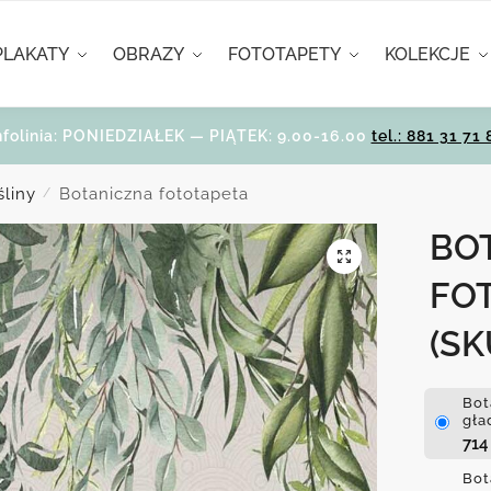
PLAKATY
OBRAZY
FOTOTAPETY
KOLEKCJE
nfolinia: PONIEDZIAŁEK — PIĄTEK: 9.00-16.00
tel.: 881 31 71 
śliny
Botaniczna fototapeta
/
BO
FO
(SK
Bot
gła
71
Bot