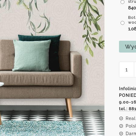
str
84
Bot
wo
1,0
Wyc
ilość
Botani
fotota
Infolini
PONIED
9.00-1
tel.: 88
Real
Pols
Darm