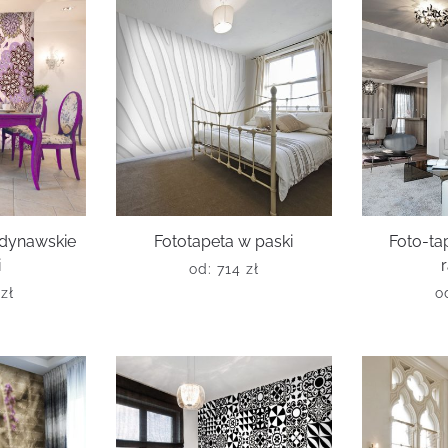
ndynawskie
Fototapeta w paski
Foto-ta
i
od:
714
zł
6
zł
o