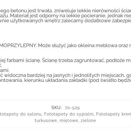
go betonu jest trwała, zniweluje lekkie nierówności ścian
tażu. Materiał jest odporny na lekkie pocieranie, jednak 
nsywnie użytkowanych wnętrz zalecamy dodatkowe zabez
AMOPRZYLEPNY. Może służyć jako okleina meblowa oraz n
iej farbami ścianę. Ścianę trzeba zagruntować, podłoże m
.
ami.
ć widoczna bardziej na jasnych i jednolitych miejscach, 
ntowania, kierunku układania zakładki (pod światło będ
SKU:
70-529
totapety do salonu
,
Fototapety do sypialni
,
Fototapety kre
turkusowe, miętowe, zielone