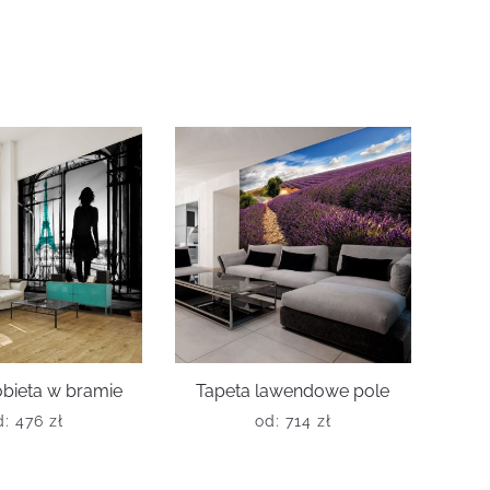
obieta w bramie
Tapeta lawendowe pole
d:
476
zł
od:
714
zł