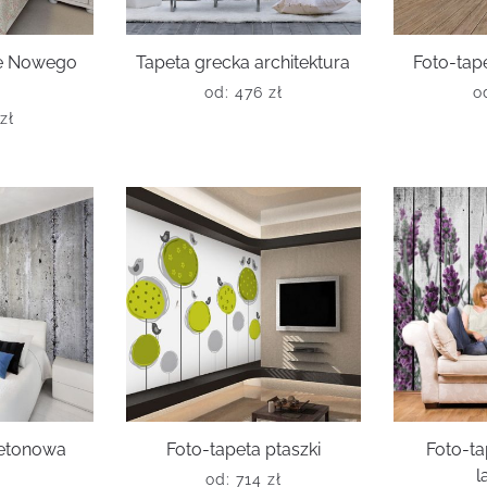
ce Nowego
Tapeta grecka architektura
Foto-tape
od:
476
zł
o
zł
betonowa
Foto-tapeta ptaszki
Foto-ta
a
l
od:
714
zł