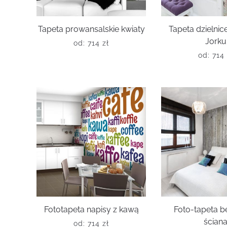
Tapeta prowansalskie kwiaty
Tapeta dzielni
Jorku
od:
714
zł
od:
714
Fototapeta napisy z kawą
Foto-tapeta 
ścian
od:
714
zł