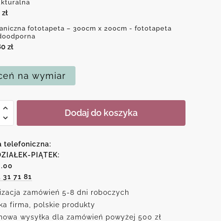
ukturalna
0
zł
aniczna fototapeta – 300cm x 200cm - fototapeta
doodporna
80
zł
eń na wymiar
Dodaj do koszyka
czna
peta
a telefoniczna:
ZIAŁEK-PIĄTEK:
6.00
1 31 71 81
izacja zamówień 5-8 dni roboczych
ka firma, polskie produkty
owa wysyłka dla zamówień powyżej 500 zł