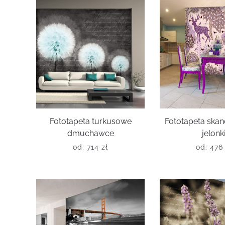
Fototapeta turkusowe
Fototapeta ska
dmuchawce
jelonk
od:
714
zł
od:
47