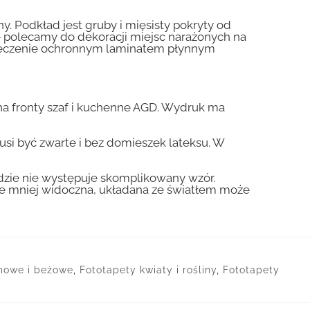
y. Podkład jest gruby i mięsisty pokryty od
nie polecamy do dekoracji miejsc narażonych na
pieczenie ochronnym laminatem płynnym
a fronty szaf i kuchenne AGD. Wydruk ma
usi być zwarte i bez domieszek lateksu. W
gdzie nie występuje skomplikowany wzór.
zie mniej widoczna, układana ze światłem może
mowe i beżowe
,
Fototapety kwiaty i rośliny
,
Fototapety