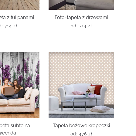
ta z tulipanami
Foto-tapeta z drzewami
d:
714
zł
od:
714
zł
peta subtelna
Tapeta beżowe kropeczki
awenda
od:
476
zł