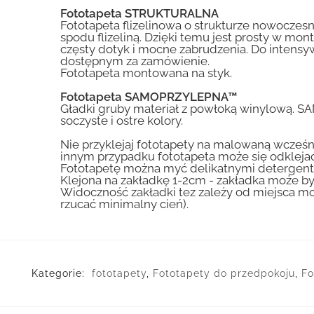
Fototapeta STRUKTURALNA
Fototapeta flizelinowa o strukturze nowoczesne
spodu flizeliną. Dzięki temu jest prosty w mon
częsty dotyk i mocne zabrudzenia. Do inte
dostępnym za zamówienie.
Fototapeta montowana na styk.
Fototapeta SAMOPRZYLEPNA™
Gładki gruby materiał z powłoką winylową. S
soczyste i ostre kolory.
Nie przyklejaj fototapety na malowaną wcześn
innym przypadku fototapeta może się odklejać
Fototapetę można myć delikatnymi detergent
Klejona na zakładkę 1-2cm - zakładka może by
Widoczność zakładki tez zależy od miejsca mo
rzucać minimalny cień).
Kategorie:
fototapety
,
Fototapety do przedpokoju
,
Fo