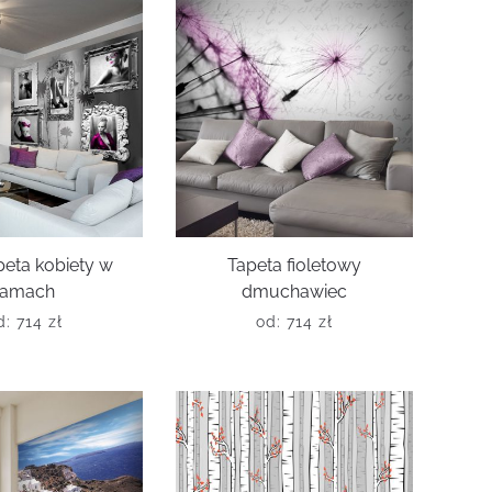
peta kobiety w
Tapeta fioletowy
ramach
dmuchawiec
d:
714
zł
od:
714
zł