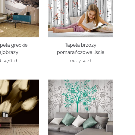
peta greckie
Tapeta brzozy
ajobrazy
pomarańczowe liście
d:
476
zł
od:
714
zł