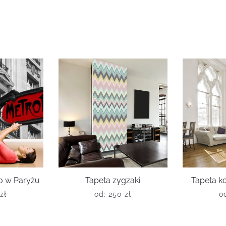
o w Paryżu
Tapeta zygzaki
Tapeta k
zł
od:
250
zł
o