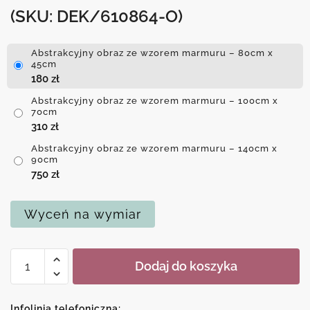
(SKU: DEK/610864-O)
Abstrakcyjny obraz ze wzorem marmuru – 80cm x
45cm
180
zł
Abstrakcyjny obraz ze wzorem marmuru – 100cm x
70cm
310
zł
Abstrakcyjny obraz ze wzorem marmuru – 140cm x
90cm
750
zł
Wyceń na wymiar
ilość
Dodaj do koszyka
Abstrakcyjny
obraz
ze
Infolinia telefoniczna: