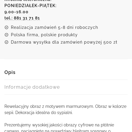
wzorem
PONIEDZIAŁEK-PIĄTEK:
9.00-16.00
marmuru
tel.: 881 31 71 81
Realizacja zamówień 5-8 dni roboczych
Polska firma, polskie produkty
Darmowa wysyłka dla zamówień powyżej 500 zł
Opis
Informacje dodatkowe
Rewelacyjny obraz z motywem marmurowym. Obraz w kolorze
sepii. Dekoracja idealna do sypialni.
Prezentujemy wysokiej jakości obrazy cyfrowe na płótnie
canwas, naciągnięte na prawdziwy blejtram sosnowy o