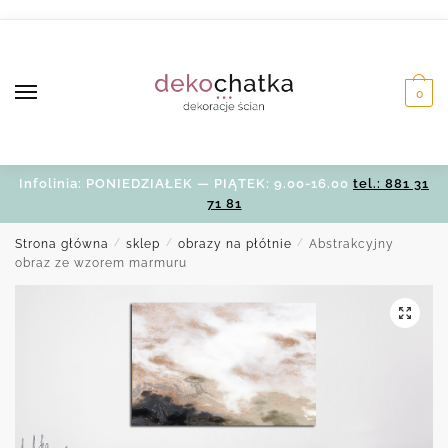
Skip
Skip
to
to
navigation
content
0
Infolinia: PONIEDZIAŁEK — PIĄTEK: 9.00-16.00
tel.: 881 31
71 81
Strona główna
/
sklep
/
obrazy na płótnie
/
Abstrakcyjny
obraz ze wzorem marmuru