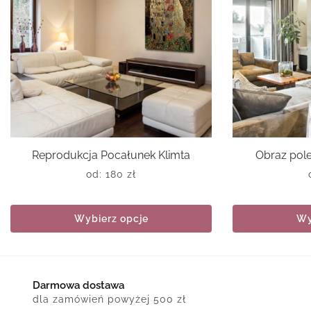
Reprodukcja Pocałunek Klimta
Obraz pol
od:
180
zł
Wybierz opcje
Wy
Darmowa dostawa
dla zamówień powyżej 500 zł