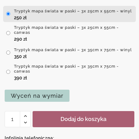
Tryptyk mapa świata w paski – 3x 25cm x 55cm - winyl
250
zł
Tryptyk mapa świata w paski – 3x 25cm x 55cm -
canwas
290
zł
Tryptyk mapa świata w paski – 3x 35cm x 75cm - winyl
350
zł
Tryptyk mapa świata w paski – 3x 35cm x 75cm -
canwas
390
zł
Wyceń na wymiar
ilość
Dodaj do koszyka
Tryptyk
mapa
świata
Infolinia telefoniczna: