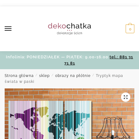
Skip
Skip
to
to
navigation
content
0
Infolinia: PONIEDZIAŁEK — PIĄTEK: 9.00-16.00
tel.: 881 31
71 81
Strona główna
/
sklep
/
obrazy na płótnie
/
Tryptyk mapa
świata w paski