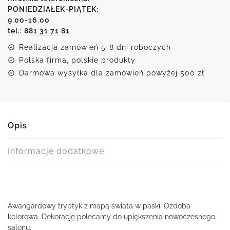
w
PONIEDZIAŁEK-PIĄTEK:
9.00-16.00
paski
tel.: 881 31 71 81
Realizacja zamówień 5-8 dni roboczych
Polska firma, polskie produkty
Darmowa wysyłka dla zamówień powyżej 500 zł
Opis
Informacje dodatkowe
Awangardowy tryptyk z mapą świata w paski. Ozdoba
kolorowa. Dekorację polecamy do upiększenia nowoczesnego
salonu.