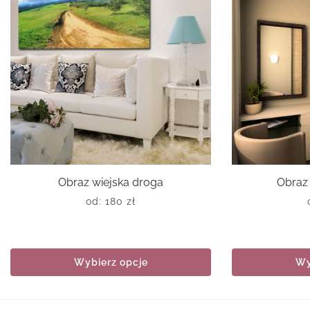
Obraz wiejska droga
Obraz 
od:
180
zł
Wybierz opcje
Wy