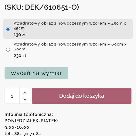
(SKU: DEK/610651-O)
Kwadratowy obraz z nowoczesnym wzorem – 45cm x
45cm
130
zł
Kwadratowy obraz z nowoczesnym wzorem – 60cm x
60cm
230
zł
Wyceń na wymiar
ilość
Dodaj do koszyka
Kwadratowy
obraz
z
Infolinia telefoniczna:
nowoczesnym
PONIEDZIAŁEK-PIĄTEK:
9.00-16.00
wzorem
tel.: 881 31 71 81