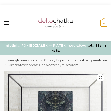
Skip
Skip
to
to
navigation
content
0
Infolinia: PONIEDZIAŁEK — PIĄTEK: 9.00-16.00
tel.: 881 31
71 81
Strona główna
/
sklep
/
Obrazy błękitne, niebieskie, granatowe
/
Kwadratowy obraz z nowoczesnym wzorem