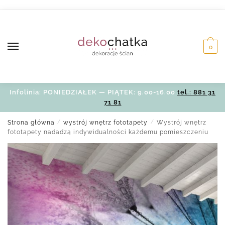
Skip
Skip
to
to
navigation
content
0
Infolinia: PONIEDZIAŁEK — PIĄTEK: 9.00-16.00
tel.: 881 31
71 81
Strona główna
/
wystrój wnętrz fototapety
/
Wystrój wnętrz
fototapety nadadzą indywidualności każdemu pomieszczeniu