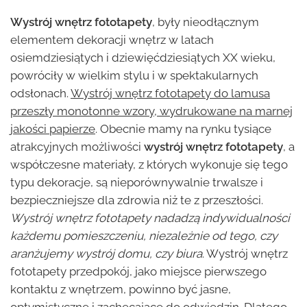
Wystrój wnętrz fototapety
, były nieodłącznym
elementem dekoracji wnętrz w latach
osiemdziesiątych i dziewięćdziesiątych XX wieku,
powróciły w wielkim stylu i w spektakularnych
odsłonach.
Wystrój wnętrz fototapety do lamusa
przeszły monotonne wzory, wydrukowane na marnej
jakości papierze
. Obecnie mamy na rynku tysiące
atrakcyjnych możliwości
wystrój wnętrz fototapety
, a
współczesne materiały, z których wykonuje się tego
typu dekoracje, są nieporównywalnie trwalsze i
bezpieczniejsze dla zdrowia niż te z przeszłości.
Wystrój wnętrz fototapety nadadzą indywidualności
każdemu pomieszczeniu, niezależnie od tego, czy
aranżujemy wystrój domu, czy biura
. Wystrój wnętrz
fototapety przedpokój, jako miejsce pierwszego
kontaktu z wnętrzem, powinno być jasne,
optymistyczne i zachęcające do odwiedzin. Dlatego