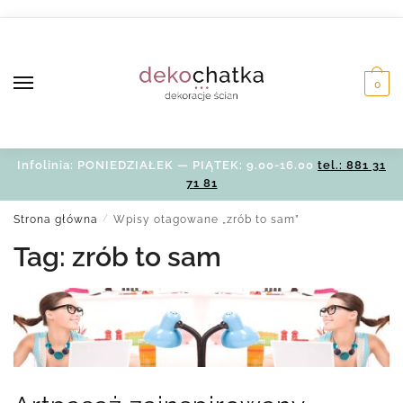
Skip
Skip
to
to
navigation
content
0
Infolinia: PONIEDZIAŁEK — PIĄTEK: 9.00-16.00
tel.: 881 31
71 81
Strona główna
/
Wpisy otagowane „zrób to sam”
Tag:
zrób to sam