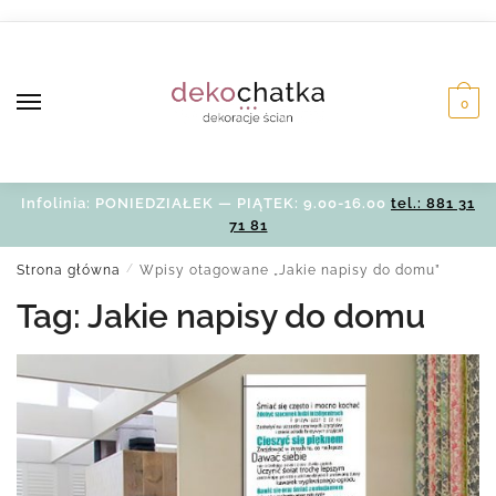
Skip
Skip
to
to
navigation
content
0
Infolinia: PONIEDZIAŁEK — PIĄTEK: 9.00-16.00
tel.: 881 31
71 81
Strona główna
/
Wpisy otagowane „Jakie napisy do domu”
Tag:
Jakie napisy do domu