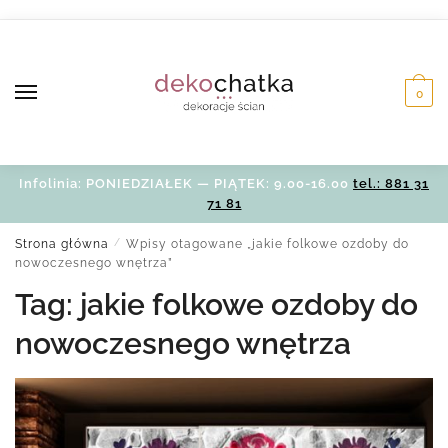
Skip
Skip
to
to
navigation
content
0
Infolinia: PONIEDZIAŁEK — PIĄTEK: 9.00-16.00
tel.: 881 31
71 81
Strona główna
/
Wpisy otagowane „jakie folkowe ozdoby do
nowoczesnego wnętrza”
Tag:
jakie folkowe ozdoby do
nowoczesnego wnętrza